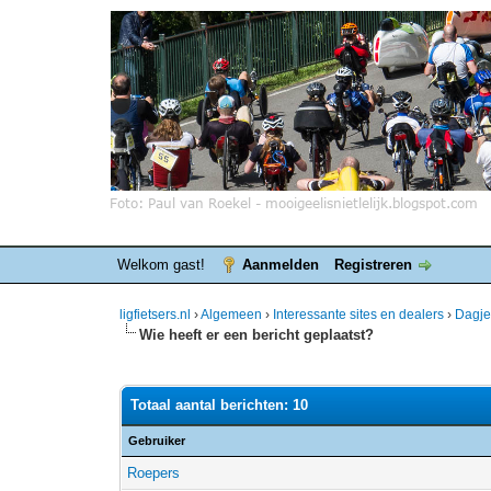
Welkom gast!
Aanmelden
Registreren
ligfietsers.nl
›
Algemeen
›
Interessante sites en dealers
›
Dagje
Wie heeft er een bericht geplaatst?
Totaal aantal berichten: 10
Gebruiker
Roepers