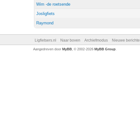
Wim -de roetsende
Josligfiets
Raymond
Ligfietsers.nl
Naar boven
Archiefmodus
Nieuwe berichte
Aangedreven door
MyBB
, © 2002-2026
MyBB Group
.