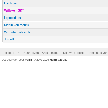
Hardloper
Willeke_IGKT
Lopopodium
Martin van Mourik
Wim -de roetsende
JarnoH
Ligfietsers.nl
Naar boven
Archiefmodus
Nieuwe berichten
Berichten va
Aangedreven door
MyBB
, © 2002-2026
MyBB Group
.