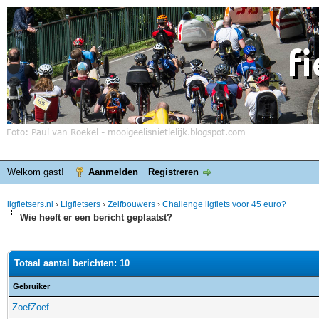
Welkom gast!
Aanmelden
Registreren
ligfietsers.nl
›
Ligfietsers
›
Zelfbouwers
›
Challenge ligfiets voor 45 euro?
Wie heeft er een bericht geplaatst?
Totaal aantal berichten: 10
Gebruiker
ZoefZoef