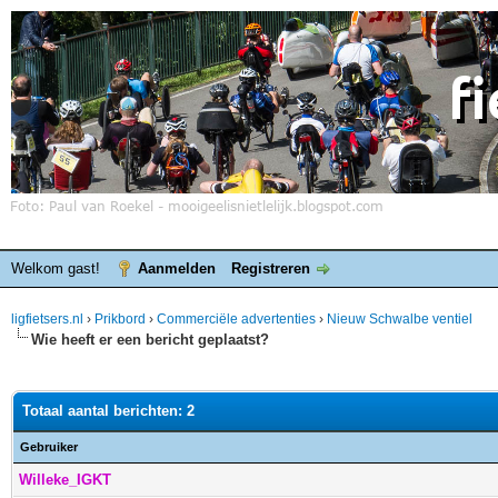
Welkom gast!
Aanmelden
Registreren
ligfietsers.nl
›
Prikbord
›
Commerciële advertenties
›
Nieuw Schwalbe ventiel
Wie heeft er een bericht geplaatst?
Totaal aantal berichten: 2
Gebruiker
Willeke_IGKT