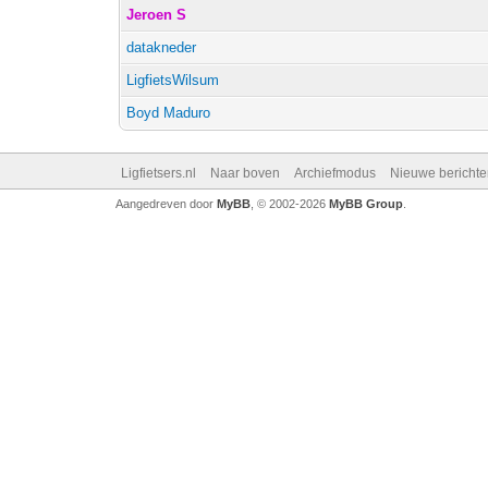
Jeroen S
datakneder
LigfietsWilsum
Boyd Maduro
Ligfietsers.nl
Naar boven
Archiefmodus
Nieuwe berichte
Aangedreven door
MyBB
, © 2002-2026
MyBB Group
.