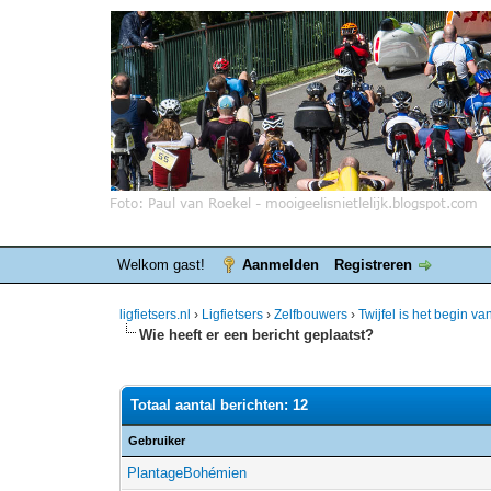
Welkom gast!
Aanmelden
Registreren
ligfietsers.nl
›
Ligfietsers
›
Zelfbouwers
›
Twijfel is het begin v
Wie heeft er een bericht geplaatst?
Totaal aantal berichten: 12
Gebruiker
PlantageBohémien