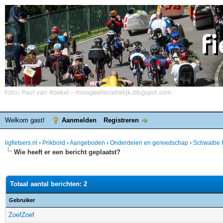
Welkom gast!
Aanmelden
Registreren
ligfietsers.nl
›
Prikbord
›
Aangeboden
›
Onderdelen en gereedschap
›
Schwalbe F
Wie heeft er een bericht geplaatst?
Totaal aantal berichten: 2
Gebruiker
ZoefZoef