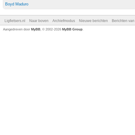
Boyd Maduro
Ligfietsers.nl
Naar boven
Archiefmodus
Nieuwe berichten
Berichten va
Aangedreven door
MyBB
, © 2002-2026
MyBB Group
.