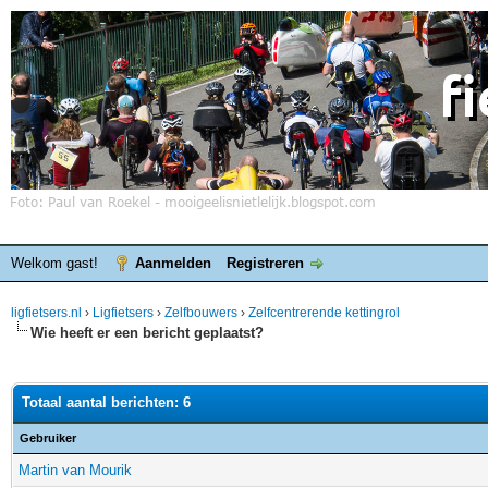
Welkom gast!
Aanmelden
Registreren
ligfietsers.nl
›
Ligfietsers
›
Zelfbouwers
›
Zelfcentrerende kettingrol
Wie heeft er een bericht geplaatst?
Totaal aantal berichten: 6
Gebruiker
Martin van Mourik