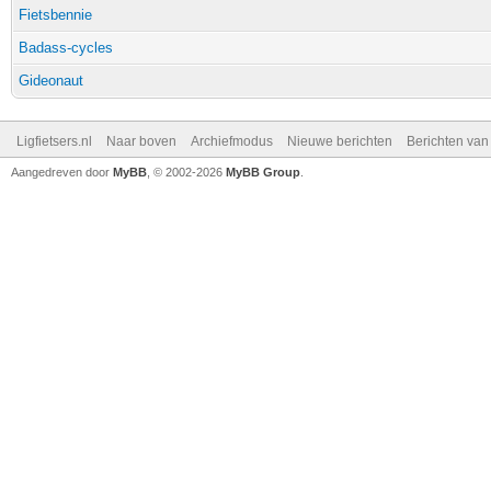
Fietsbennie
Badass-cycles
Gideonaut
Ligfietsers.nl
Naar boven
Archiefmodus
Nieuwe berichten
Berichten va
Aangedreven door
MyBB
, © 2002-2026
MyBB Group
.