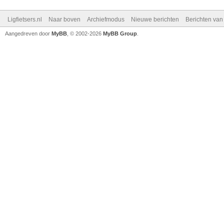
Ligfietsers.nl
Naar boven
Archiefmodus
Nieuwe berichten
Berichten va
Aangedreven door
MyBB
, © 2002-2026
MyBB Group
.