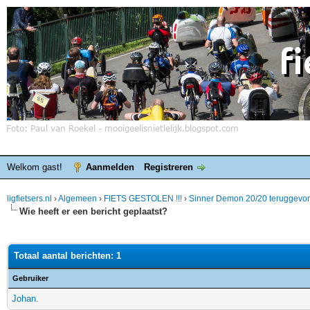
Welkom gast!
Aanmelden
Registreren
ligfietsers.nl
›
Algemeen
›
FIETS GESTOLEN !!!
›
Sinner Demon 20/20 teruggevo
Wie heeft er een bericht geplaatst?
Totaal aantal berichten: 1
Gebruiker
Johan.