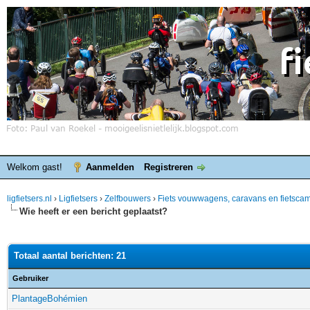
Welkom gast!
Aanmelden
Registreren
ligfietsers.nl
›
Ligfietsers
›
Zelfbouwers
›
Fiets vouwwagens, caravans en fietsca
Wie heeft er een bericht geplaatst?
Totaal aantal berichten: 21
Gebruiker
PlantageBohémien