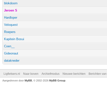
blokdoorn
Jeroen S
Hardloper
Veloquest
Roepers
Kapitein Bosui
Coen__
Gideonaut
datakneder
Ligfietsers.nl
Naar boven
Archiefmodus
Nieuwe berichten
Berichten va
Aangedreven door
MyBB
, © 2002-2026
MyBB Group
.