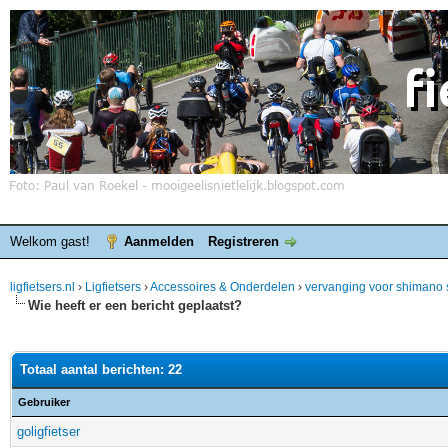
Welkom gast!
Aanmelden
Registreren
ligfietsers.nl
›
Ligfietsers
›
Accessoires & Onderdelen
›
vervanging voor shimano s
Wie heeft er een bericht geplaatst?
Totaal aantal berichten: 22
Gebruiker
goligfietser