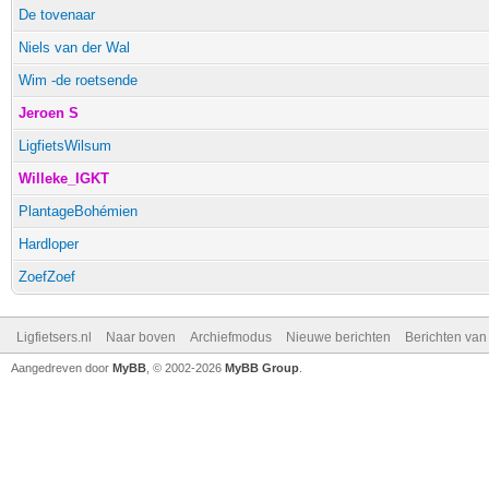
De tovenaar
Niels van der Wal
Wim -de roetsende
Jeroen S
LigfietsWilsum
Willeke_IGKT
PlantageBohémien
Hardloper
ZoefZoef
Ligfietsers.nl
Naar boven
Archiefmodus
Nieuwe berichten
Berichten va
Aangedreven door
MyBB
, © 2002-2026
MyBB Group
.