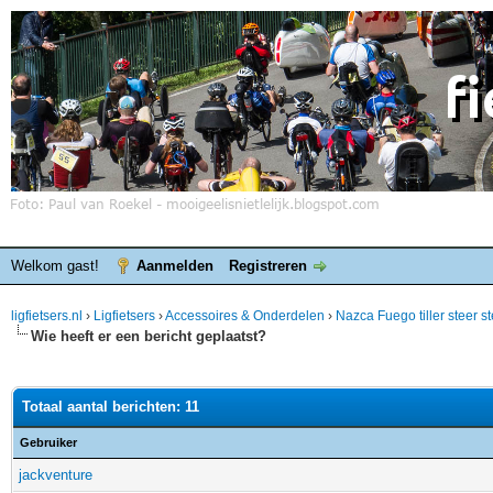
Welkom gast!
Aanmelden
Registreren
ligfietsers.nl
›
Ligfietsers
›
Accessoires & Onderdelen
›
Nazca Fuego tiller steer s
Wie heeft er een bericht geplaatst?
Totaal aantal berichten: 11
Gebruiker
jackventure