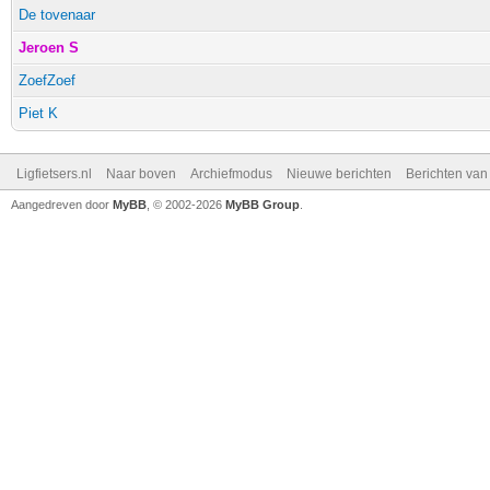
De tovenaar
Jeroen S
ZoefZoef
Piet K
Ligfietsers.nl
Naar boven
Archiefmodus
Nieuwe berichten
Berichten va
Aangedreven door
MyBB
, © 2002-2026
MyBB Group
.