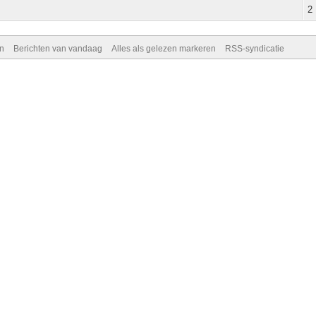
2
n
Berichten van vandaag
Alles als gelezen markeren
RSS-syndicatie