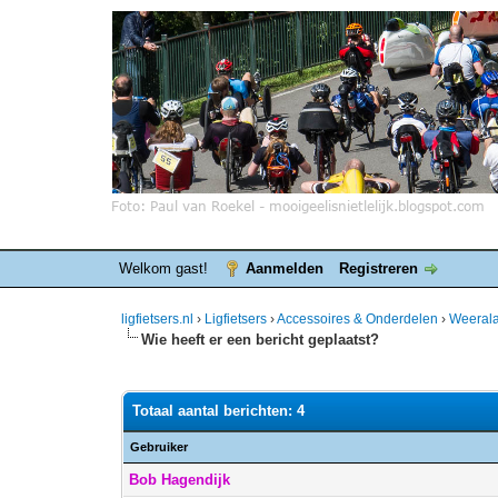
Welkom gast!
Aanmelden
Registreren
ligfietsers.nl
›
Ligfietsers
›
Accessoires & Onderdelen
›
Weeral
Wie heeft er een bericht geplaatst?
Totaal aantal berichten: 4
Gebruiker
Bob Hagendijk