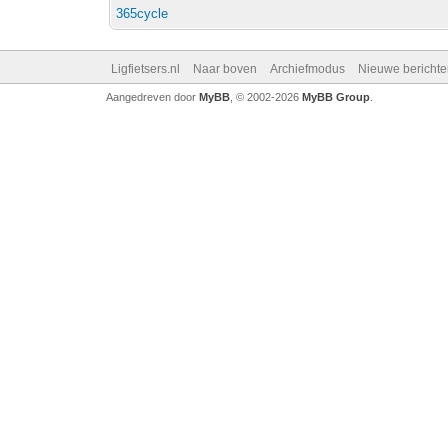
365cycle
Ligfietsers.nl
Naar boven
Archiefmodus
Nieuwe berichte
Aangedreven door
MyBB
, © 2002-2026
MyBB Group
.