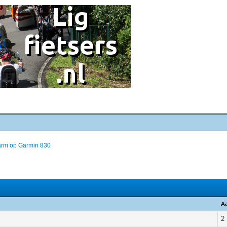
arm op Garmin 830
Aa
2