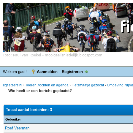
Welkom gast!
Aanmelden
Registreren
ligfietsers.nl
›
Toeren, tochten en agenda
›
Fietsmaatje gezocht
›
Omgeving Nijm
Wie heeft er een bericht geplaatst?
Totaal aantal berichten: 3
Gebruiker
Roef Veerman