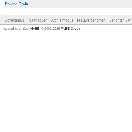
Rowing Erwin
Ligfietsers.nl
Naar boven
Archiefmodus
Nieuwe berichten
Berichten va
Aangedreven door
MyBB
, © 2002-2026
MyBB Group
.