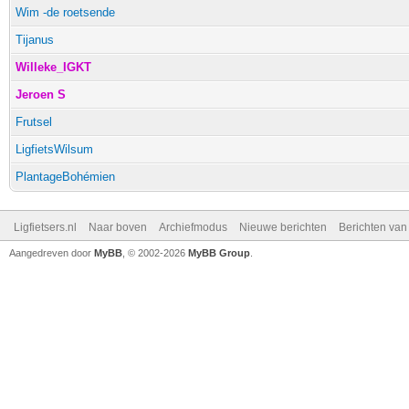
Wim -de roetsende
Tijanus
Willeke_IGKT
Jeroen S
Frutsel
LigfietsWilsum
PlantageBohémien
Ligfietsers.nl
Naar boven
Archiefmodus
Nieuwe berichten
Berichten va
Aangedreven door
MyBB
, © 2002-2026
MyBB Group
.