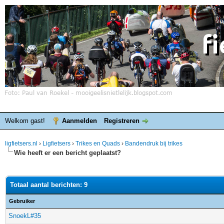
Welkom gast!
Aanmelden
Registreren
ligfietsers.nl
›
Ligfietsers
›
Trikes en Quads
›
Bandendruk bij trikes
Wie heeft er een bericht geplaatst?
Totaal aantal berichten: 9
Gebruiker
SnoekL#35