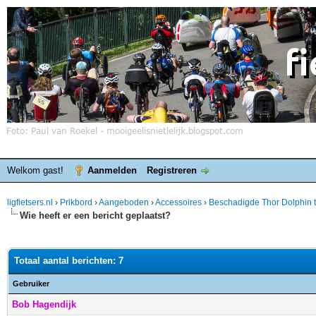
Welkom gast!
Aanmelden
Registreren
ligfietsers.nl
›
Prikbord
›
Aangeboden
›
Accessoires
›
Beschadigde Thor Dolphin t
Wie heeft er een bericht geplaatst?
Totaal aantal berichten: 7
Gebruiker
Bob Hagendijk