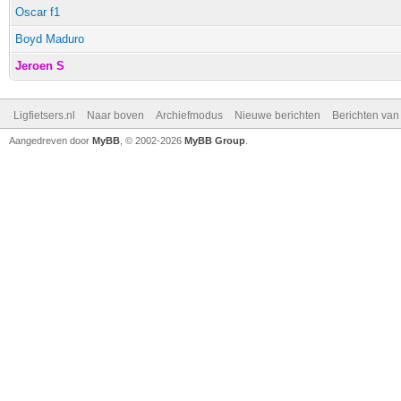
Oscar f1
Boyd Maduro
Jeroen S
Ligfietsers.nl
Naar boven
Archiefmodus
Nieuwe berichten
Berichten va
Aangedreven door
MyBB
, © 2002-2026
MyBB Group
.