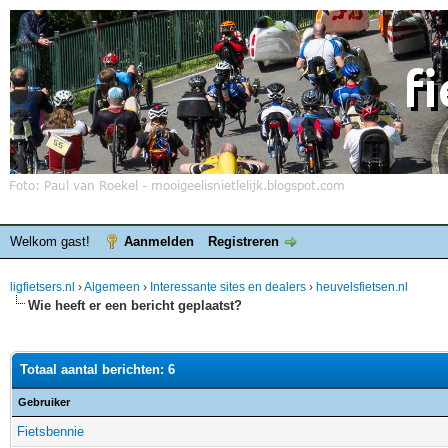
Welkom gast!
Aanmelden
Registreren
ligfietsers.nl
›
Algemeen
›
Interessante sites en dealers
›
heuvelsfietsen.nl
Wie heeft er een bericht geplaatst?
Totaal aantal berichten: 6
Gebruiker
Fietsbennie