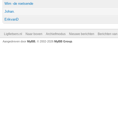
Wim -de roetsende
Johan.
ErikvanD
Ligfietsers.nl
Naar boven
Archiefmodus
Nieuwe berichten
Berichten va
Aangedreven door
MyBB
, © 2002-2026
MyBB Group
.