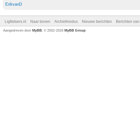
ErikvanD
Ligfietsers.nl
Naar boven
Archiefmodus
Nieuwe berichten
Berichten va
Aangedreven door
MyBB
, © 2002-2026
MyBB Group
.