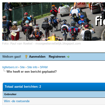
Welkom gast!
Aanmelden
Registreren
ligfietsers.nl
›
Site
›
Site info
›
SPAM
Wie heeft er een bericht geplaatst?
Totaal aantal berichten: 2
Gebruiker
Wim -de roetsende