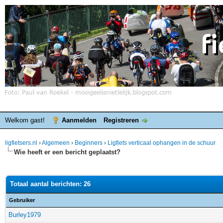
Welkom gast!
Aanmelden
Registreren
ligfietsers.nl
›
Algemeen
›
Beginners
›
Ligfiets verticaal ophangen in de schuur
Wie heeft er een bericht geplaatst?
Totaal aantal berichten: 26
Gebruiker
Burley1979