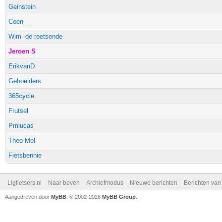
Geinstein
Coen__
Wim -de roetsende
Jeroen S
ErikvanD
Geboelders
365cycle
Frutsel
Pmlucas
Theo Mol
Fietsbennie
Ligfietsers.nl
Naar boven
Archiefmodus
Nieuwe berichten
Berichten va
Aangedreven door
MyBB
, © 2002-2026
MyBB Group
.