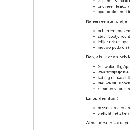
Zitje met Ventisit
origineel (lelijk..
spatborden met ti
Na een eerste rondje r
achterrem maken, 
stuur beetje recht
lelijke rek en spa
nieuwe pedalen (l
Dan, als ik er op heb 
Schwalbe Big App
waarschijnlijk ni
ketting en casse
nieuwe stuurboch
remmen voorzien 
En op den duur:
misschien een and
wellicht het zitje
Al met al weer zat te pr