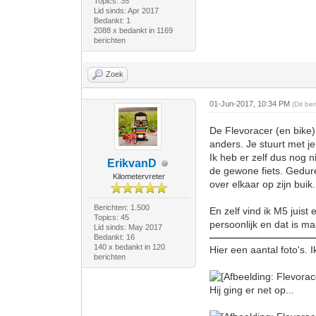
Topics: 35
Lid sinds: Apr 2017
Bedankt: 1
2088 x bedankt in 1169
berichten
Zoek
01-Jun-2017, 10:34 PM
(Dit be
De Flevoracer (en bike) 
anders. Je stuurt met j
Ik heb er zelf dus nog 
ErikvanD
de gewone fiets. Gedure
Kilometervreter
over elkaar op zijn buik.
Berichten: 1.500
En zelf vind ik M5 juist
Topics: 45
persoonlijk en dat is 
Lid sinds: May 2017
Bedankt: 16
140 x bedankt in 120
Hier een aantal foto's. 
berichten
Hij ging er net op...