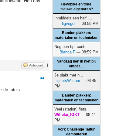
 nooit kwaad. Hou ons
Flevobike en trike,
nieuwe eigenaren?
Inmiddels een half j...
ligvogel
— 08:59 PM
Banden plakken:
materialen en technieken
Nog een tip, contr...
Bianca F
— 08:59 PM
Vandaag ben ik niet blij
}
Antwoord
omdat.....
Je plakt met h...
#4
LigfietsWilsum
— 08:45
PM
 de foto's.
Banden plakken:
materialen en technieken
Veel (station) fiets...
Willeke_IGKT
— 08:44
PM
vork Challenge Taifun
demonteren