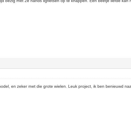
tijd bezig met 2e hands ligfietsen op te knappen. Een beetje liefde kan
odel, en zeker met die grote wielen. Leuk project, ik ben benieuwd naar