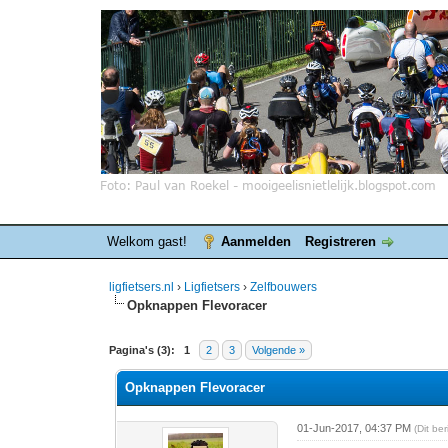
Welkom gast!
Aanmelden
Registreren
ligfietsers.nl
›
Ligfietsers
›
Zelfbouwers
Opknappen Flevoracer
0 stemmen - gemiddelde waardering is 0
1
2
3
4
5
Pagina's (3):
1
2
3
Volgende »
Opknappen Flevoracer
01-Jun-2017, 04:37 PM
(Dit be