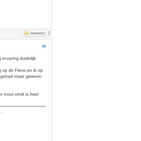
}
Antwoord
#8
 ervaring duidelijk
j op de Flevo en ik op
uur gehad maar gewoon
r mooi vindt is heel
..