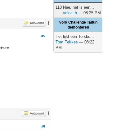
118 Nee, het is een...
veloc_h
— 08:25 PM
vork Challenge Taifun
}
Antwoord
demonteren
#5
Het lijkt een Torxbo...
Tom Fekkes
— 08:22
etsen.
PM
}
Antwoord
#6