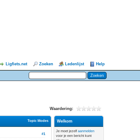
Ligfiets.net
Zoeken
Ledenlijst
Help
Waardering:
Topic Modes
Welkom
Je moet jezelf
aanmelden
#1
voor je een bericht kunt