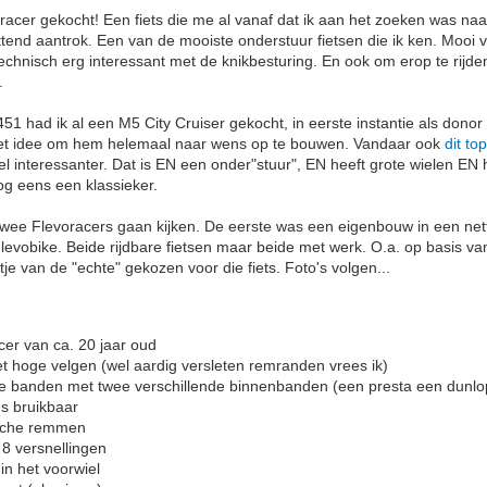
oracer gekocht! Een fiets die me al vanaf dat ik aan het zoeken was na
tend aantrok. Een van de mooiste onderstuur fietsen die ik ken. Mooi 
technisch erg interessant met de knikbesturing. En ook om erop te rijd
.
51 had ik al een M5 City Cruiser gekocht, in eerste instantie als dono
 het idee om hem helemaal naar wens op te bouwen. Vandaar ook
dit top
el interessanter. Dat is EN een onder"stuur", EN heeft grote wielen EN 
nog eens een klassieker.
wee Flevoracers gaan kijken. De eerste was een eigenbouw in een net
Flevobike. Beide rijdbare fietsen maar beide met werk. O.a. op basis va
tje van de "echte" gekozen voor die fiets. Foto's volgen...
cer van ca. 20 jaar oud
t hoge velgen (wel aardig versleten remranden vrees ik)
de banden met twee verschillende binnenbanden (een presta een dunlo
us bruikbaar
sche remmen
 8 versnellingen
in het voorwiel