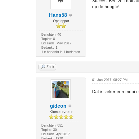
Succes! Ben zelf ook al
op de hoogte!
Hans58
Opstapper
Berichten: 40
Topics: 0
Lid sinds: May 2017
Bedankt: 1
1 x bedankt in 1 berichten
Zoek
01-Jun-2017, 08:27 PM
Dat is zeker een mooi m
gideon
Kilometervreter
Berichten: 851
Topics: 30
Lid sinds: Apr 2017
Bedankt: 1270