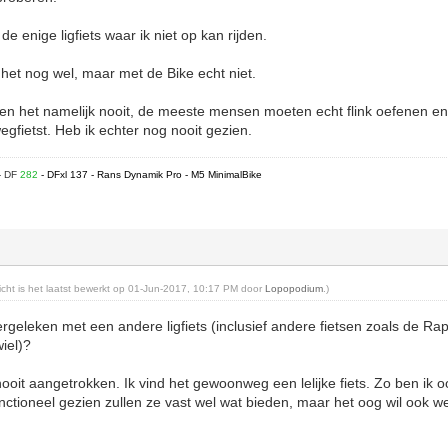
de enige ligfiets waar ik niet op kan rijden.
 het nog wel, maar met de Bike echt niet.
het namelijk nooit, de meeste mensen moeten echt flink oefenen en 
gfietst. Heb ik echter nog nooit gezien.
- DF
282
- DFxl 137 - Rans Dynamik Pro - M5 MinimalBike
richt is het laatst bewerkt op 01-Jun-2017, 10:17 PM door
Lopopodium
.)
ergeleken met een andere ligfiets (inclusief andere fietsen zoals de Ra
iel)?
nooit aangetrokken. Ik vind het gewoonweg een lelijke fiets. Zo ben ik
tioneel gezien zullen ze vast wel wat bieden, maar het oog wil ook we