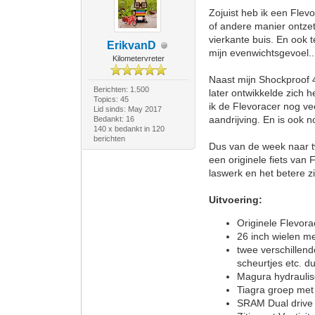
Zojuist heb ik een Flev
of andere manier ontzet
vierkante buis. En ook 
ErikvanD
mijn evenwichtsgevoel..
Kilometervreter
Naast mijn Shockproof 4
Berichten: 1.500
later ontwikkelde zich
Topics: 45
ik de Flevoracer nog ve
Lid sinds: May 2017
aandrijving. En is ook 
Bedankt: 16
140 x bedankt in 120
berichten
Dus van de week naar t
een originele fiets van 
laswerk en het betere zi
Uitvoering:
Originele Flevora
26 inch wielen me
twee verschillen
scheurtjes etc. d
Magura hydrauli
Tiagra groep met
SRAM Dual drive 