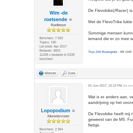
De Flevobike(/Racer) is 
Wim -de
roetsende
Met de FlevoTrike lukte
Roeifietser
Sommige mensen kunnen 
Berichten: 7.593
iemand die er zo mee we
Topics: 190
Lid sinds: Apr 2017
Bedankt: 3653
Thys 209 Rowingbike
- M5 CHR 
11208 x bedankt in 5339
berichten
Website
Zoek
01-Jun-2017, 10:15 PM
(Dit be
Wat is er anders aan, v
aandrijving op het voorw
Lopopodium
De Flevobike heeft mij 
Kilometervreter
geweest van de M5. Func
fietsje.
Berichten: 2.364