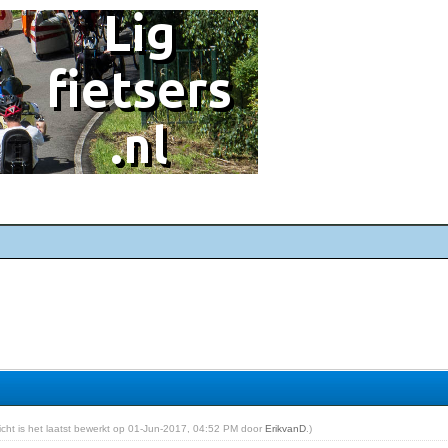
richt is het laatst bewerkt op 01-Jun-2017, 04:52 PM door
ErikvanD
.)