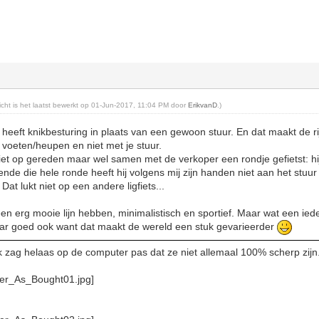
richt is het laatst bewerkt op 01-Jun-2017, 11:04 PM door
ErikvanD
.)
heeft knikbesturing in plaats van een gewoon stuur. En dat maakt de rij
e voeten/heupen en niet met je stuur.
niet op gereden maar wel samen met de verkoper een rondje gefietst: hi
nde die hele ronde heeft hij volgens mij zijn handen niet aan het st
 Dat lukt niet op een andere ligfiets...
 een erg mooie lijn hebben, minimalistisch en sportief. Maar wat een iede
maar goed ook want dat maakt de wereld een stuk gevarieerder
Ik zag helaas op de computer pas dat ze niet allemaal 100% scherp zijn.