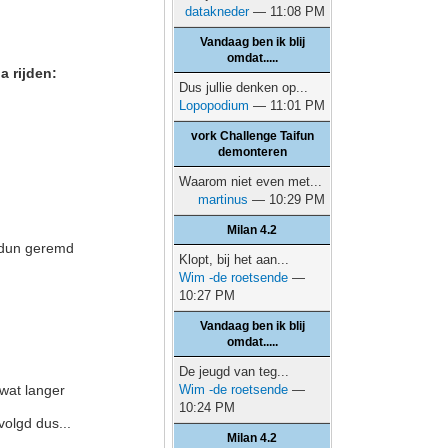
datakneder
— 11:08 PM
Vandaag ben ik blij
omdat.....
a rijden:
Dus jullie denken op...
Lopopodium
— 11:01 PM
vork Challenge Taifun
demonteren
Waarom niet even met...
martinus
— 10:29 PM
Milan 4.2
g dun geremd
Klopt, bij het aan...
Wim -de roetsende
—
10:27 PM
Vandaag ben ik blij
omdat.....
De jeugd van teg...
 wat langer
Wim -de roetsende
—
10:24 PM
olgd dus...
Milan 4.2