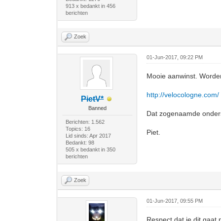
913 x bedankt in 456
berichten
Zoek
01-Jun-2017, 09:22 PM
Mooie aanwinst. Worden 
http://velocologne.com/
PietV*
Banned
Dat zogenaamde onderst
Berichten: 1.562
Topics: 16
Piet.
Lid sinds: Apr 2017
Bedankt: 98
505 x bedankt in 350
berichten
Zoek
01-Jun-2017, 09:55 PM
Respect dat je dit gaat