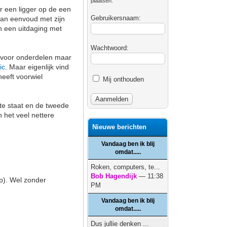
plaatsen.
ar een ligger op de een
Gebruikersnaam:
van eenvoud met zijn
en een uitdaging met
Wachtwoord:
r voor onderdelen maar
ic
. Maar eigenlijk vind
heeft voorwiel
Mij onthouden
te staat en de tweede
n het veel nettere
Nieuwe berichten
Vandaag ben ik blij
omdat.....
Roken, computers, te...
Bob Hagendijk
— 11:38
p). Wel zonder
PM
Vandaag ben ik blij
omdat.....
Dus jullie denken ...