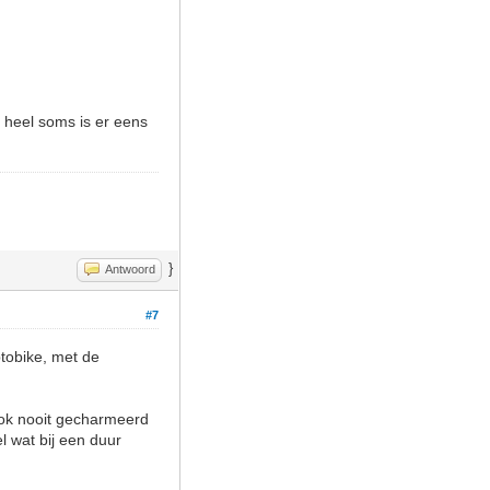
heel soms is er eens
}
Antwoord
#7
ptobike, met de
 ook nooit gecharmeerd
l wat bij een duur