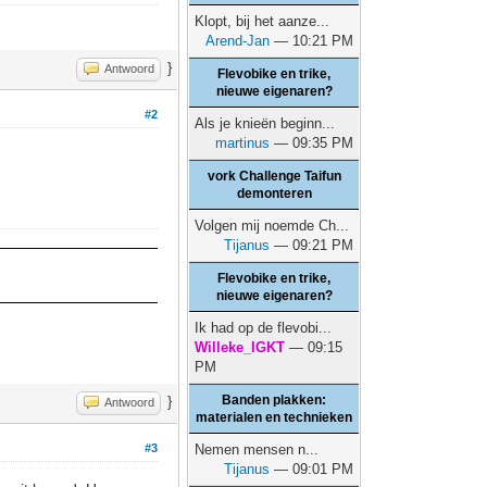
Klopt, bij het aanze...
Arend-Jan
— 10:21 PM
}
Antwoord
Flevobike en trike,
nieuwe eigenaren?
#2
Als je knieën beginn...
martinus
— 09:35 PM
vork Challenge Taifun
demonteren
Volgen mij noemde Ch...
Tijanus
— 09:21 PM
Flevobike en trike,
nieuwe eigenaren?
Ik had op de flevobi...
Willeke_IGKT
— 09:15
PM
Banden plakken:
}
Antwoord
materialen en technieken
#3
Nemen mensen n...
Tijanus
— 09:01 PM