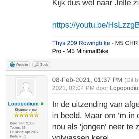
Kijk dus wel naar Jelle z
https://youtu.be/HsLzz
Thys 209 Rowingbike
- M5 CHR
Pro - M5 MinimalBike
Website
Zoek
08-Feb-2021, 01:37 PM
(Dit 
2021, 02:04 PM door
Lopopodi
In de uitzending van afg
Lopopodium
Kilometervreter
in beeld. Maar om 'm in
Berichten: 2.363
nou als 'jongen' neer te
Topics: 35
Lid sinds: Apr 2017
volwassen kerel.
Bedankt: 1