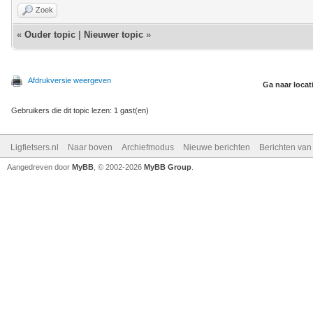
Zoek
«
Ouder topic
|
Nieuwer topic
»
Afdrukversie weergeven
Ga naar locat
Gebruikers die dit topic lezen: 1 gast(en)
Ligfietsers.nl
Naar boven
Archiefmodus
Nieuwe berichten
Berichten va
Aangedreven door
MyBB
, © 2002-2026
MyBB Group
.