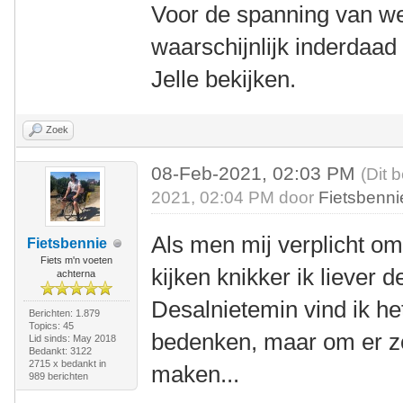
Voor de spanning van wel
waarschijnlijk inderdaa
Jelle bekijken.
Zoek
08-Feb-2021, 02:03 PM
(Dit 
2021, 02:04 PM door
Fietsbenni
Als men mij verplicht om
Fietsbennie
Fiets m'n voeten
kijken knikker ik liever d
achterna
Desalnietemin vind ik he
Berichten: 1.879
Topics: 45
bedenken, maar om er z
Lid sinds: May 2018
Bedankt: 3122
2715 x bedankt in
maken...
989 berichten