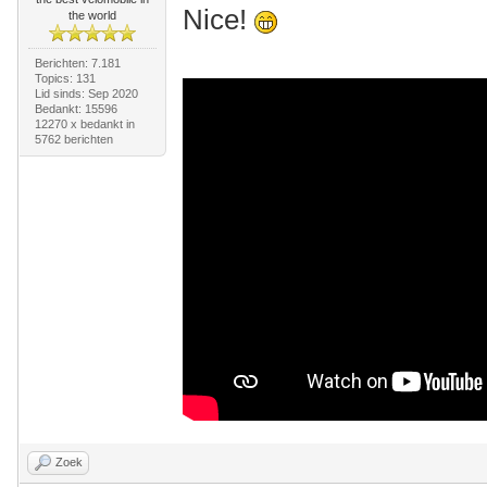
Nice!
the world
Berichten: 7.181
Topics: 131
Lid sinds: Sep 2020
Bedankt: 15596
12270 x bedankt in
5762 berichten
Zoek