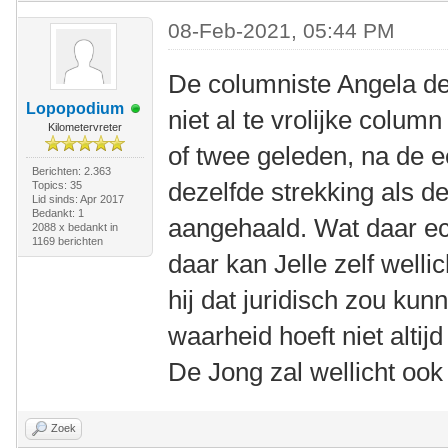
08-Feb-2021, 05:44 PM
De columniste Angela d
Lopopodium
niet al te vrolijke colu
Kilometervreter
of twee geleden, na de e
Berichten: 2.363
dezelfde strekking als d
Topics: 35
Lid sinds: Apr 2017
Bedankt: 1
aangehaald. Wat daar ech
2088 x bedankt in
1169 berichten
daar kan Jelle zelf welli
hij dat juridisch zou kun
waarheid hoeft niet altijd
De Jong zal wellicht oo
Zoek