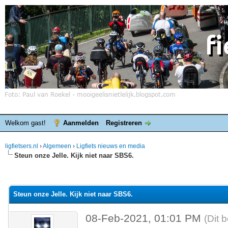
Welkom gast!
Aanmelden
Registreren
ligfietsers.nl
›
Algemeen
›
Ligfiets nieuws en media
Steun onze Jelle. Kijk niet naar SBS6.
elde waardering is 0
Steun onze Jelle. Kijk niet naar SBS6.
08-Feb-2021, 01:01 PM
(Dit 