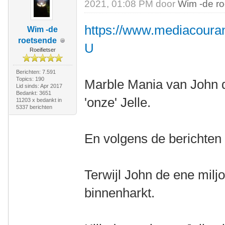
2021, 01:08 PM door
Wim -de r
https://www.mediacouran
Wim -de
roetsende
U
Roeifietser
Berichten: 7.591
Topics: 190
Marble Mania van John d
Lid sinds: Apr 2017
Bedankt: 3651
'onze' Jelle.
11203 x bedankt in
5337 berichten
En volgens de berichten 
Terwijl John de ene milj
binnenharkt.