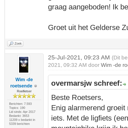
graag aangeboden! Ik ben
Groet uit het Gelderse Z
Zoek
25-Jul-2021, 09:23 AM
(Dit be
2021, 09:32 AM door
Wim -de r
Wim -de
overmarsjw schreef:
roetsende
Roeifietser
Beste Roetsers,
Berichten: 7.593
Enig alarmerend groeit m
Topics: 190
Lid sinds: Apr 2017
iets. Met de ligfiets (e
Bedankt: 3653
11209 x bedankt in
5339 berichten