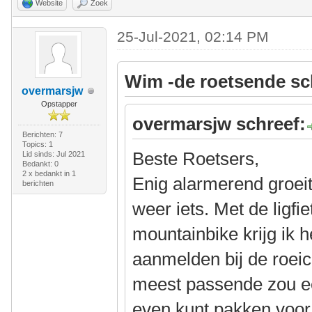
Website
Zoek
25-Jul-2021, 02:14 PM
Wim -de roetsende sc
overmarsjw
Opstapper
overmarsjw schreef:
Berichten: 7
Topics: 1
Beste Roetsers,
Lid sinds: Jul 2021
Bedankt: 0
2 x bedankt in 1
Enig alarmerend groeit 
berichten
weer iets. Met de ligfi
mountainbike krijg ik he
aanmelden bij de roeicl
meest passende zou een 
even kunt pakken voor 