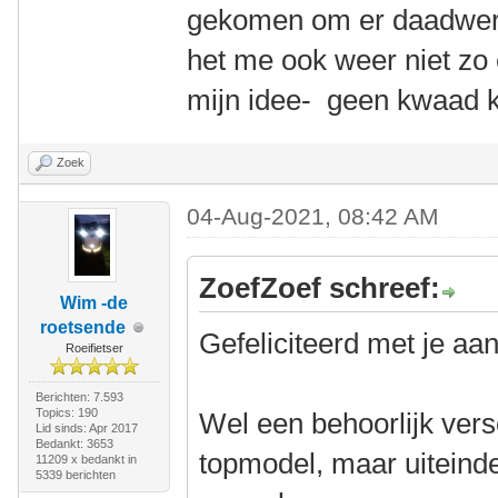
gekomen om er daadwerke
het me ook weer niet zo 
mijn idee- geen kwaad 
Zoek
04-Aug-2021, 08:42 AM
ZoefZoef schreef:
Wim -de
roetsende
Gefeliciteerd met je aa
Roeifietser
Berichten: 7.593
Topics: 190
Wel een behoorlijk vers
Lid sinds: Apr 2017
Bedankt: 3653
topmodel, maar uiteinde
11209 x bedankt in
5339 berichten