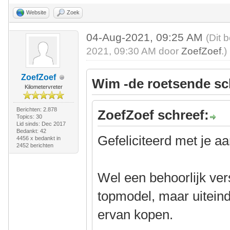
Website
Zoek
04-Aug-2021, 09:25 AM
(Dit 
2021, 09:30 AM door
ZoefZoef
.)
ZoefZoef
Wim -de roetsende sc
Kilometervreter
Berichten: 2.878
ZoefZoef schreef:
Topics: 30
Lid sinds: Dec 2017
Bedankt: 42
Gefeliciteerd met je a
4456 x bedankt in
2452 berichten
Wel een behoorlijk ver
topmodel, maar uiteind
ervan kopen.