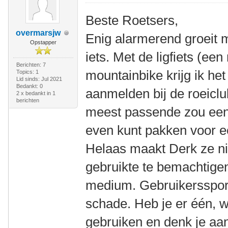
Beste Roetsers,
overmarsjw
Enig alarmerend groeit mi
Opstapper
iets. Met de ligfiets (ee
Berichten: 7
mountainbike krijg ik het 
Topics: 1
Lid sinds: Jul 2021
Bedankt: 0
aanmelden bij de roeiclub
2 x bedankt in 1
berichten
meest passende zou een ro
even kunt pakken voor ee
Helaas maakt Derk ze ni
gebruikte te bemachtigen
medium. Gebruikersspor
schade. Heb je er één, w
gebruiken en denk je aan