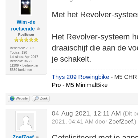
Met het Revolver-syste
Wim -de
roetsende
Het Revolver-systeem he
Roeifietser
draaischijf die aan de v
Berichten: 7.593
Topics: 190
je schakelt.
Lid sinds: Apr 2017
Bedankt: 3653
11209 x bedankt in
5339 berichten
Thys 209 Rowingbike
- M5 CHR
Pro - M5 MinimalBike
Website
Zoek
04-Aug-2021, 12:11 AM
(Dit 
2021, 04:41 AM door
ZoefZoef
.)
Gefeliciteerd met je aan
ZoefZoef