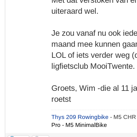
Met dat verstoken van en
uiteraard wel.
Je zou vanaf nu ook ied
maand mee kunnen gaan f
LOL of iets verder weg 
ligfietsclub MooiTwente.
Groets, Wim -die al 11 
roetst
Thys 209 Rowingbike
- M5 CHR
Pro - M5 MinimalBike