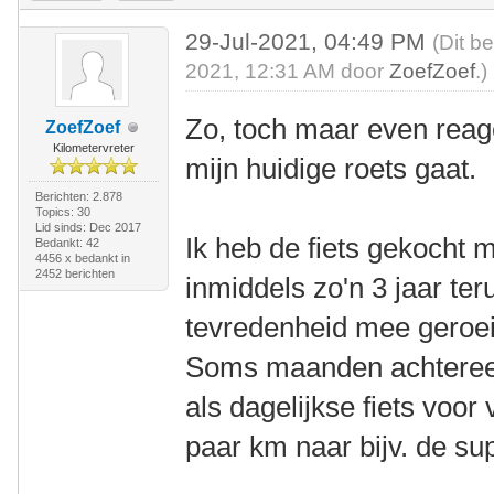
29-Jul-2021, 04:49 PM
(Dit b
2021, 12:31 AM door
ZoefZoef
.)
Zo, toch maar even rea
ZoefZoef
Kilometervreter
mijn huidige roets gaat.
Berichten: 2.878
Topics: 30
Lid sinds: Dec 2017
Ik heb de fiets gekocht 
Bedankt: 42
4456 x bedankt in
2452 berichten
inmiddels zo'n 3 jaar teru
tevredenheid mee geroeid
Soms maanden achteree
als dagelijkse fiets voor 
paar km naar bijv. de su