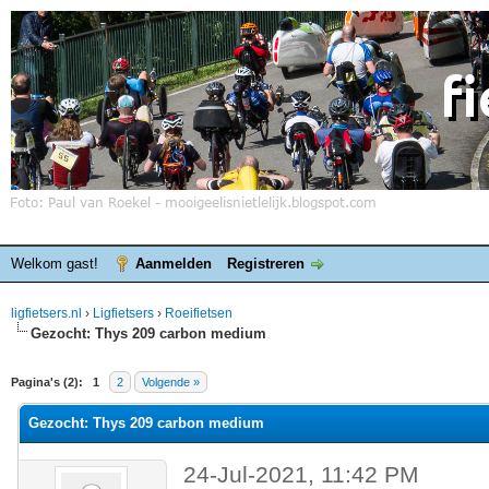
Welkom gast!
Aanmelden
Registreren
ligfietsers.nl
›
Ligfietsers
›
Roeifietsen
Gezocht: Thys 209 carbon medium
elde waardering is 0
Pagina's (2):
1
2
Volgende »
Gezocht: Thys 209 carbon medium
24-Jul-2021, 11:42 PM