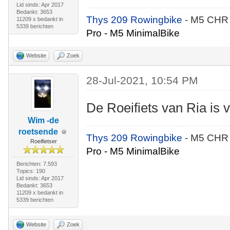
Lid sinds: Apr 2017
Bedankt: 3653
Thys 209 Rowingbike
- M5 CHR
11209 x bedankt in
5339 berichten
Pro - M5 MinimalBike
Website
Zoek
28-Jul-2021, 10:54 PM
De Roeifiets van Ria is 
Wim -de
roetsende
Thys 209 Rowingbike
- M5 CHR
Roeifietser
Pro - M5 MinimalBike
Berichten: 7.593
Topics: 190
Lid sinds: Apr 2017
Bedankt: 3653
11209 x bedankt in
5339 berichten
Website
Zoek