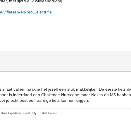
r, met lijkt wel 2 wielaandrijving
v/fietsen-en-bro...electrifie
is laat vallen maak je het jezelf een stuk makkelijker. De eerste fiets d
zo hoor is inderdaad een Challenge Hurricane maar Nazca en M5 hebben
t je echt best een aardige fiets kunnen krijgen.
 Giant Expedition / Giant Defy 1 / MBK Course