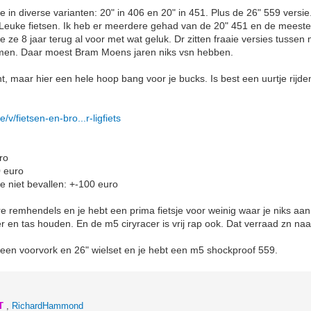
in diverse varianten: 20" in 406 en 20" in 451. Plus de 26" 559 versie.
k. Leuke fietsen. Ik heb er meerdere gehad van de 20" 451 en de meest
 je ze 8 jaar terug al voor met wat geluk. Dr zitten fraaie versies tuss
men. Daar moest Bram Moens jaren niks vsn hebben.
, maar hier een hele hoop bang voor je bucks. Is best een uurtje rijden
v/fietsen-en-bro...r-ligfiets
ro
 euro
e niet bevallen: +-100 euro
re remhendels en je hebt een prima fietsje voor weinig waar je niks aan
er en tas houden. En de m5 ciryracer is vrij rap ook. Dat verraad zn na
r een voorvork en 26" wielset en je hebt een m5 shockproof 559.
T
,
RichardHammond