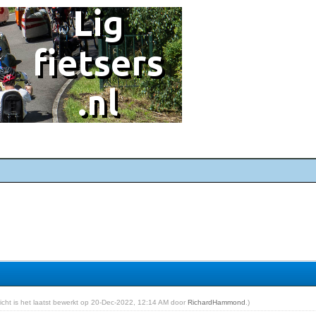
richt is het laatst bewerkt op 20-Dec-2022, 12:14 AM door
RichardHammond
.)