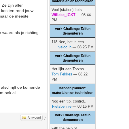
materialen en technieken
 Ze zijn allen
Veel (station) fiets...
e kostten rond jouw
Willeke_IGKT
— 08:44
en maar de meeste
PM
vork Challenge Taifun
 waard als je richting
demonteren
118 Nee, het is een...
veloc_h
— 08:25 PM
vork Challenge Taifun
demonteren
Het lijkt een Torxbo...
Tom Fekkes
— 08:22
PM
 afschrijft de komende
Banden plakken:
am ook al.
materialen en technieken
Nog een tip, control...
Fietsbennie
— 08:16 PM
vork Challenge Taifun
}
Antwoord
demonteren
with the help of...