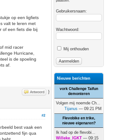
plaatsen.
Gebruikersnaam:
tukje op een ligfiets
 valt te leren met
f een fiets die bij
Wachtwoord:
of mid racer
Mij onthouden
allenge Hurricane,
eel is de spoeling
ets af.
Nieuwe berichten
vork Challenge Taifun
}
Antwoord
demonteren
Volgen mij noemde Ch...
Tijanus
— 09:21 PM
#2
Flevobike en trike,
nieuwe eigenaren?
orbeeld best vaak een
Ik had op de flevobi...
ontzettend fijn qua
Willeke_IGKT
— 09:15
n hebt.