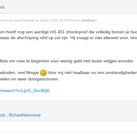
nd
ericht is het laatst bewerkt op 20-Dec-2022, 02:40 PM door
ZoefZoef
.)
m heeft nog een aardige m5 451 shockrpoof die volledig binnen je budg
waar de afschrijving nihil op zal zijn. Hij vraagt er niet alteveel voor, vind
 fiets om mee te beginnen voor weinig geld met leuke velgjes eronder.
ngeboden, met filmpje
Voor mij niet haalbaar nu ivm omstandigheden
ielen en weer doorgeschoven.
com/watch?v=LjUS_DncBQ0
cle
,
RichardHammond