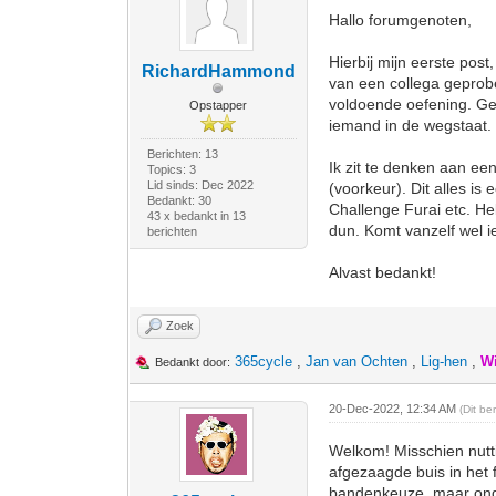
Hallo forumgenoten,
Hierbij mijn eerste post,
RichardHammond
van een collega geprobe
voldoende oefening. Gez
Opstapper
iemand in de wegstaat. 
Berichten: 13
Ik zit te denken aan ee
Topics: 3
Lid sinds: Dec 2022
(voorkeur). Dit alles is
Bedankt: 30
Challenge Furai etc. H
43 x bedankt in 13
dun. Komt vanzelf wel ie
berichten
Alvast bedankt!
Zoek
365cycle
,
Jan van Ochten
,
Lig-hen
,
W
Bedankt door:
20-Dec-2022, 12:34 AM
(Dit be
Welkom! Misschien nutti
afgezaagde buis in het 
bandenkeuze, maar onder