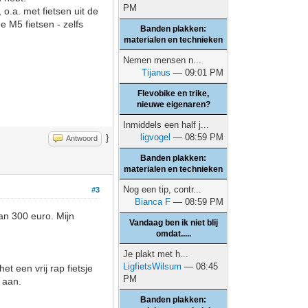
PM
 o.a. met fietsen uit de
e M5 fietsen - zelfs
Banden plakken:
materialen en technieken
Nemen mensen n...
Tijanus
— 09:01 PM
Flevobike en trike,
nieuwe eigenaren?
Inmiddels een half j...
ligvogel
— 08:59 PM
}
Antwoord
Banden plakken:
materialen en technieken
Nog een tip, contr...
#3
Bianca F
— 08:59 PM
an 300 euro. Mijn
Vandaag ben ik niet blij
omdat.....
Je plakt met h...
LigfietsWilsum
— 08:45
t een vrij rap fietsje
PM
e aan.
Banden plakken: