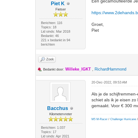
Een gecamoufleerde Jeste
Piet K
Fietser
https://www.2dehands.be/
Berichten: 116
Groet,
Topics: 18
Piet
Lid sinds: Mar 2018
Bedankt: 46
221 x bedankt in 94
berichten
Zoek
Willeke_IGKT
,
RichardHammond
Bedankt door:
20-Dec-2022, 09:53 AM
Als je de schijfremmen-e
schiet als ik je eisen 
gemaakt. Voor € 300 moe
Bacchus
Kilometervreter
M5 M-Racer
/
Challenge Hurricane
/
Berichten: 1.037
Topics: 17
Lid sinds: Apr 2021