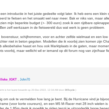
 een introductie in het juiste gedeelte volgt later. Ik heb eens een klein s
erd te fietsen en het smaakt wel naar meer. Bak er niks van, maar alles
ien mijn beperkte budget (+- 300 euro) zoek ik een rijdbare opknapper o
Ben zelf werkzaam in de fietswereld dus wat werk is geen probleem.
n bovenstuur, schijfremmen, voor en achter zelfde wielmaat en een low 
 echter niet in beton gegoten. Modellen die ik voorbij zien komen zijn Ch
eb allesbehalve haast en hou ook Marktplaats in de gaten, maar moment
ts voorbij, maar wellicht wil er iemand op dit forum nog van zijn/haar fi
illeke_IGKT
,
John70
richt is het laatst bewerkt op 20-Dec-2022, 12:34 AM door
365cycle
.)
g om ook te vermelden hoe lang je bent. Bij de Hurricane vind je bijvo
frame (voor korte coureurs), en een M5 M-Racer met 28 inch wielen is 
 de 1.85m denk ik moeilijk te rijden tenzij je uitzonderlijk lange bene