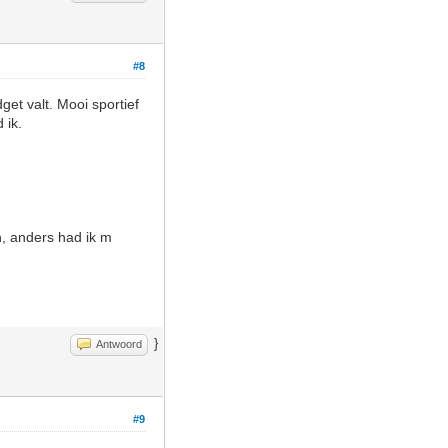
#8
et valt. Mooi sportief
 ik.
, anders had ik m
}
Antwoord
#9