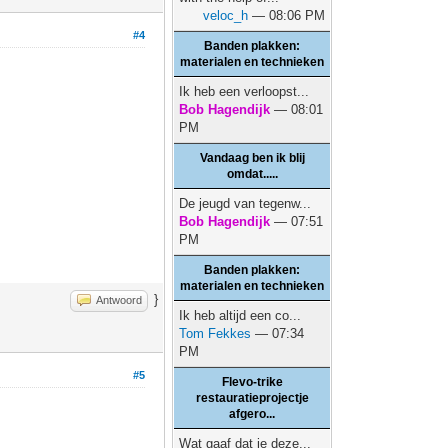
veloc_h
— 08:06 PM
#4
Banden plakken:
materialen en technieken
Ik heb een verloopst...
Bob Hagendijk
— 08:01
PM
Vandaag ben ik blij
omdat.....
De jeugd van tegenw...
Bob Hagendijk
— 07:51
PM
Banden plakken:
materialen en technieken
}
Antwoord
Ik heb altijd een co...
Tom Fekkes
— 07:34
PM
#5
Flevo-trike
restauratieprojectje
afgero...
Wat gaaf dat je deze...