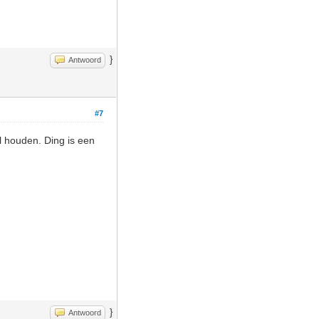
}
Antwoord
#7
il houden. Ding is een
}
Antwoord