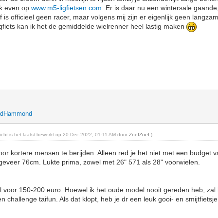
jk even op
www.m5-ligfietsen.com
. Er is daar nu een wintersale gaande,
is officieel geen racer, maar volgens mij zijn er eigenlijk geen langzam
iets kan ik het de gemiddelde wielrenner heel lastig maken
ardHammond
richt is het laatst bewerkt op 20-Dec-2022, 01:11 AM door
ZoefZoef
.)
or kortere mensen te berijden. Alleen red je het niet met een budget v
geveer 76cm. Lukte prima, zowel met 26" 571 als 28" voorwielen.
l voor 150-200 euro. Hoewel ik het oude model nooit gereden heb, zal he
n challenge taifun. Als dat klopt, heb je dr een leuk gooi- en smijtfietsj