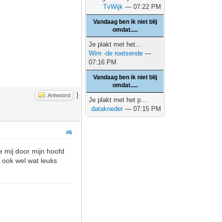
TvWijk
— 07:22 PM
Vandaag ben ik niet blij
omdat.....
Je plakt met het...
Wim -de roetsende
—
07:16 PM
Vandaag ben ik niet blij
omdat.....
}
Antwoord
Je plakt met het p...
datakneder
— 07:15 PM
#6
ie mij door mijn hoofd
 ook wel wat leuks