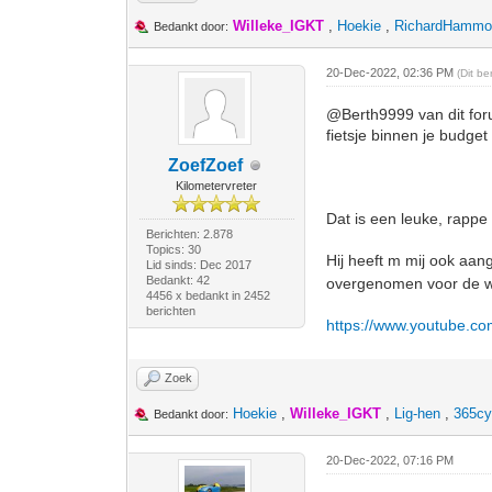
Willeke_IGKT
,
Hoekie
,
RichardHammo
Bedankt door:
20-Dec-2022, 02:36 PM
(Dit b
@Berth9999 van dit foru
fietsje binnen je budget 
ZoefZoef
Kilometervreter
Dat is een leuke, rappe
Berichten: 2.878
Topics: 30
Hij heeft m mij ook aa
Lid sinds: Dec 2017
Bedankt: 42
overgenomen voor de w
4456 x bedankt in 2452
berichten
https://www.youtube.
Zoek
Hoekie
,
Willeke_IGKT
,
Lig-hen
,
365cy
Bedankt door:
20-Dec-2022, 07:16 PM