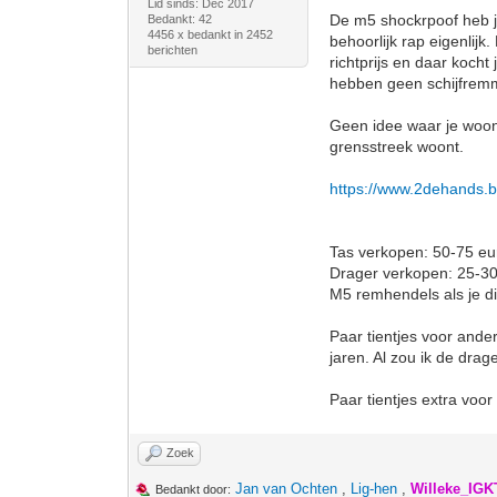
Lid sinds: Dec 2017
De m5 shockrpoof heb je 
Bedankt: 42
4456 x bedankt in 2452
behoorlijk rap eigenlij
berichten
richtprijs en daar kocht
hebben geen schijfrem
Geen idee waar je woont
grensstreek woont.
https://www.2dehands.be/
Tas verkopen: 50-75 eu
Drager verkopen: 25-30
M5 remhendels als je di
Paar tientjes voor ande
jaren. Al zou ik de drag
Paar tientjes extra voo
Zoek
Jan van Ochten
,
Lig-hen
,
Willeke_IGK
Bedankt door: