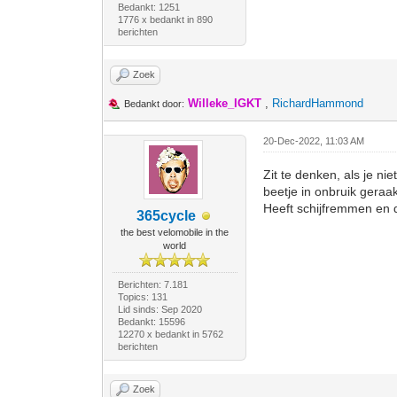
Bedankt: 1251
1776 x bedankt in 890
berichten
Zoek
Willeke_IGKT
,
RichardHammond
Bedankt door:
20-Dec-2022, 11:03 AM
Zit te denken, als je ni
beetje in onbruik geraak
Heeft schijfremmen en 
365cycle
the best velomobile in the
world
Berichten: 7.181
Topics: 131
Lid sinds: Sep 2020
Bedankt: 15596
12270 x bedankt in 5762
berichten
Zoek