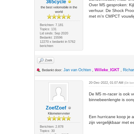
365cycle
Over M5 gesproken: Ki
the best velomobile in the
verhuur. De Shock Proof 
world
met m'n CMPCT vouwligf
Berichten: 7.181
Topics: 131
Lid sinds: Sep 2020
Bedankt: 15596
12270 x bedankt in 5762
berichten
Zoek
Jan van Ochten
,
Willeke_IGKT
,
Rich
Bedankt door:
20-Dec-2022, 01:07 AM
(Dit be
De M5 m-racer is ook vo
binnebeenlengte is oon
ZoefZoef
Kilometervreter
Een hurricane koop je a
zijn vergelijkbaar met ee
Berichten: 2.878
Topics: 30