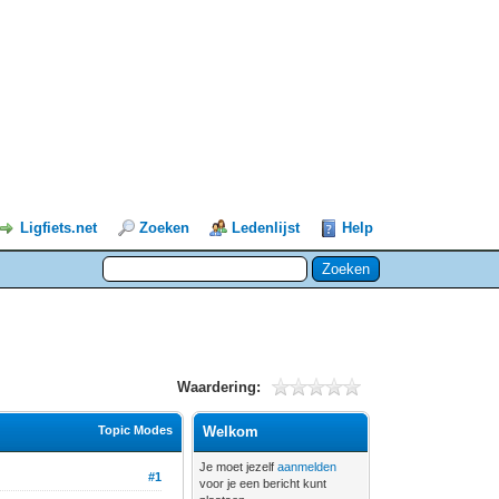
Ligfiets.net
Zoeken
Ledenlijst
Help
Waardering:
Topic Modes
Welkom
Je moet jezelf
aanmelden
#1
voor je een bericht kunt