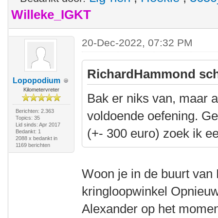
Willeke_IGKT
20-Dec-2022, 07:32 PM
RichardHammond sch
Lopopodium
Kilometervreter
Bak er niks van, maar al
Berichten: 2.363
voldoende oefening. Ge
Topics: 35
Lid sinds: Apr 2017
(+- 300 euro) zoek ik e
Bedankt: 1
2088 x bedankt in
1169 berichten
Woon je in de buurt van 
kringloopwinkel Opnieuw
Alexander op het mome