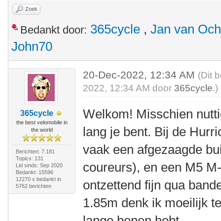
Zoek
365cycle
,
Jan van Och
Bedankt door:
John70
20-Dec-2022, 12:34 AM
(Dit 
2022, 12:34 AM door
365cycle
.)
Welkom! Misschien nutt
365cycle
the best velomobile in
lang je bent. Bij de Hurr
the world
vaak een afgezaagde buis
Berichten: 7.181
Topics: 131
coureurs), en een M5 M-
Lid sinds: Sep 2020
Bedankt: 15596
12270 x bedankt in
ontzettend fijn qua ban
5762 berichten
1.85m denk ik moeilijk te 
lange benen hebt.