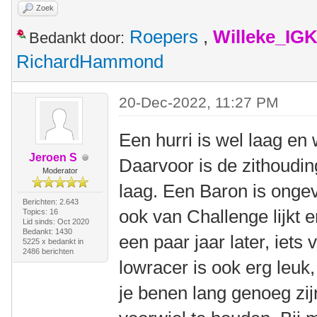
Zoek
Roepers
,
Willeke_IG
Bedankt door:
RichardHammond
20-Dec-2022, 11:27 PM
Een hurri is wel laag en
Jeroen S
Daarvoor is de zithoudin
Moderator
laag. Een Baron is ongev
Berichten: 2.643
ook van Challenge lijkt 
Topics: 16
Lid sinds: Oct 2020
Bedankt: 1430
een paar jaar later, iets
5225 x bedankt in
2486 berichten
lowracer is ook erg leuk
je benen lang genoeg zij