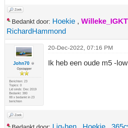
Zoek
Hoekie
,
Willeke_IGKT
Bedankt door:
RichardHammond
20-Dec-2022, 07:16 PM
Ik heb een oude m5 -low
John70
Opstapper
Berichten: 23
Topics: 0
Lid sinds: Dec 2019
Bedankt: 380
88 x bedankt in 23
berichten
Zoek
Lig-hen
,
Hoekie
,
365c
Bedankt door: