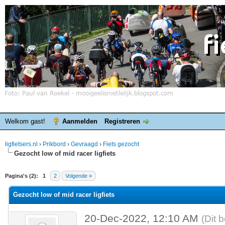
Welkom gast!
Aanmelden
Registreren
ligfietsers.nl
›
Prikbord
›
Gevraagd
›
Fiets gezocht
Gezocht low of mid racer ligfiets
elde waardering is 0
Pagina's (2):
1
2
Volgende »
Gezocht low of mid racer ligfiets
20-Dec-2022, 12:10 AM
(Dit 