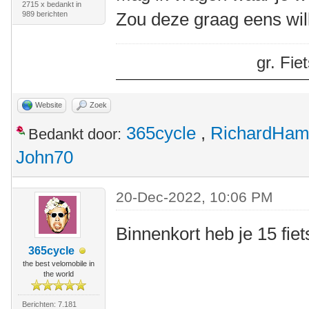
2715 x bedankt in
Zou deze graag eens wil
989 berichten
gr. Fi
Website
Zoek
365cycle
,
RichardHa
Bedankt door:
John70
20-Dec-2022, 10:06 PM
Binnenkort heb je 15 f
365cycle
the best velomobile in
the world
Berichten: 7.181