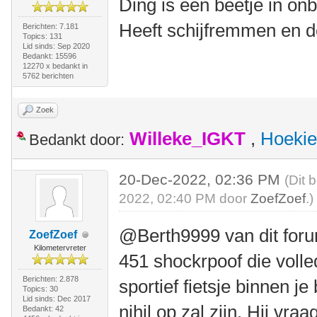
Ding is een beetje in onb
Heeft schijfremmen en d
Berichten: 7.181
Topics: 131
Lid sinds: Sep 2020
Bedankt: 15596
12270 x bedankt in
5762 berichten
Zoek
Willeke_IGKT
,
Hoekie
Bedankt door:
20-Dec-2022, 02:36 PM
(Dit 
2022, 02:40 PM door
ZoefZoef
.)
@Berth9999 van dit foru
ZoefZoef
Kilometervreter
451 shockrpoof die volle
Berichten: 2.878
sportief fietsje binnen j
Topics: 30
Lid sinds: Dec 2017
nihil op zal zijn. Hij vraa
Bedankt: 42