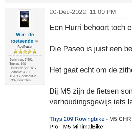
20-Dec-2022, 11:00 PM
Een Hurri behoort toch ec
Wim -de
roetsende
Die Paseo is juist een b
Roeifietser
Berichten: 7.591
Topics: 190
Het gaat echt om de zitho
Lid sinds: Apr 2017
Bedankt: 3651
11203 x bedankt in
5337 berichten
Bij M5 zijn de fietsen s
verhoudingsgewijs iets l
Thys 209 Rowingbike
- M5 CHR
Pro - M5 MinimalBike