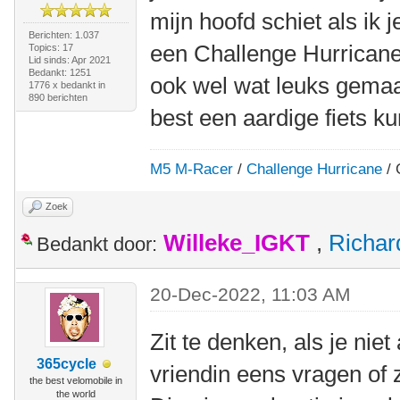
mijn hoofd schiet als ik 
Berichten: 1.037
een Challenge Hurrica
Topics: 17
Lid sinds: Apr 2021
Bedankt: 1251
ook wel wat leuks gemaa
1776 x bedankt in
890 berichten
best een aardige fiets ku
M5 M-Racer
/
Challenge Hurricane
/ 
Zoek
Willeke_IGKT
,
Richa
Bedankt door:
20-Dec-2022, 11:03 AM
Zit te denken, als je niet
365cycle
vriendin eens vragen of 
the best velomobile in
the world