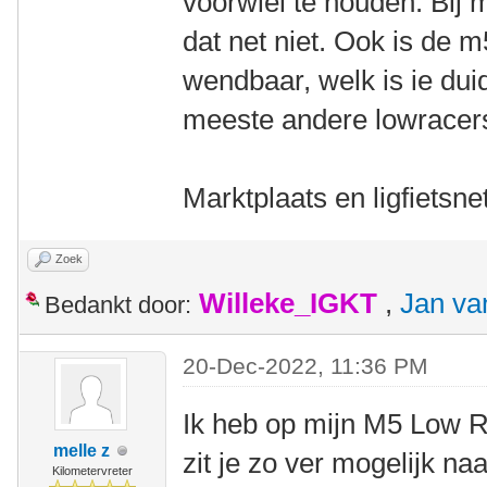
voorwiel te houden. Bij 
dat net niet. Ook is de 
wendbaar, welk is ie du
meeste andere lowracers
Marktplaats en ligfietsnet
Zoek
Willeke_IGKT
,
Jan va
Bedankt door:
20-Dec-2022, 11:36 PM
Ik heb op mijn M5 Low R
melle z
zit je zo ver mogelijk n
Kilometervreter