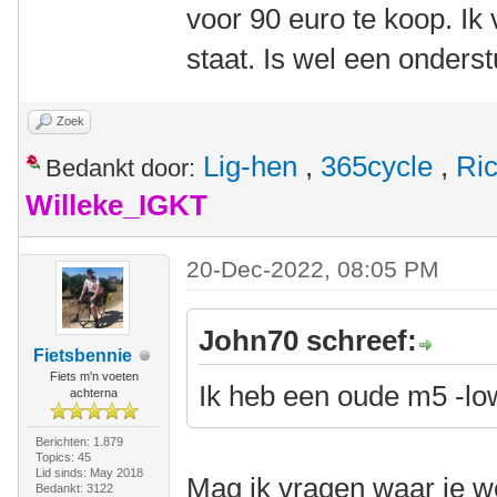
voor 90 euro te koop. Ik
staat. Is wel een onders
Zoek
Lig-hen
,
365cycle
,
Ri
Bedankt door:
Willeke_IGKT
20-Dec-2022, 08:05 PM
John70 schreef:
Fietsbennie
Fiets m'n voeten
Ik heb een oude m5 -low
achterna
Berichten: 1.879
Topics: 45
Lid sinds: May 2018
Mag ik vragen waar je w
Bedankt: 3122