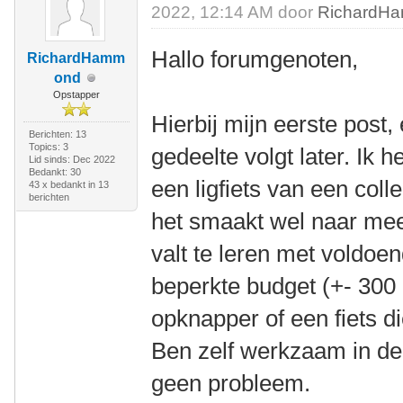
2022, 12:14 AM door
RichardH
Hallo forumgenoten,
RichardHamm
ond
Opstapper
Hierbij mijn eerste post, 
Berichten: 13
Topics: 3
gedeelte volgt later. Ik 
Lid sinds: Dec 2022
Bedankt: 30
een ligfiets van een coll
43 x bedankt in 13
berichten
het smaakt wel naar meer
valt te leren met voldoe
beperkte budget (+- 300 
opknapper of een fiets d
Ben zelf werkzaam in de 
geen probleem.