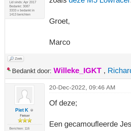
zoals
deze M5 Lowracer
Lid sinds: Apr 2017
Bedankt: 3087
3333 x bedankt in
1413 berichten
Groet,
Marco
Zoek
Willeke_IGKT
,
Richa
Bedankt door:
20-Dec-2022, 09:46 AM
Of deze;
Piet K
Fietser
Een gecamoufleerde Jeste
Berichten: 116