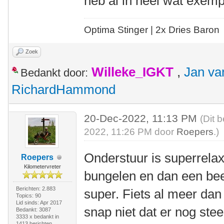
heb al in heel wat exemp
Optima Stinger |
2x Dries Baron
Zoek
Willeke_IGKT
,
Jan va
Bedankt door:
RichardHammond
20-Dec-2022, 11:13 PM
(Dit 
2022, 11:26 PM door
Roepers
.)
Onderstuur is superrela
Roepers
Kilometervreter
bungelen en dan een beet
Berichten: 2.883
super. Fiets al meer dan
Topics: 90
Lid sinds: Apr 2017
snap niet dat er nog ste
Bedankt: 3087
3333 x bedankt in
1413 berichten