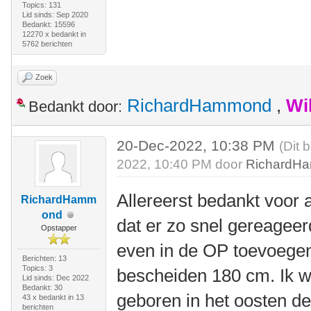
Topics: 131
Lid sinds: Sep 2020
Bedankt: 15596
12270 x bedankt in
5762 berichten
Zoek
RichardHammond
,
Wi
Bedankt door:
20-Dec-2022, 10:38 PM
(Dit 
2022, 10:40 PM door
RichardH
Allereerst bedankt voor a
RichardHamm
ond
dat er zo snel gereagee
Opstapper
even in de OP toevoegen
Berichten: 13
Topics: 3
bescheiden 180 cm. Ik 
Lid sinds: Dec 2022
Bedankt: 30
geboren in het oosten d
43 x bedankt in 13
berichten