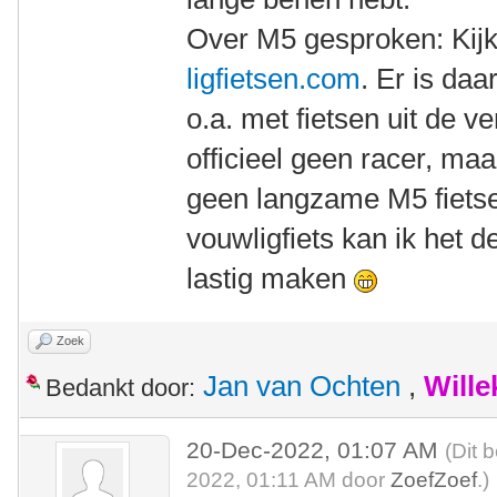
Over M5 gesproken: Kij
ligfietsen.com
. Er is da
o.a. met fietsen uit de v
officieel geen racer, maar
geen langzame M5 fiets
vouwligfiets kan ik het 
lastig maken
Zoek
Jan van Ochten
,
Will
Bedankt door:
20-Dec-2022, 01:07 AM
(Dit 
2022, 01:11 AM door
ZoefZoef
.)