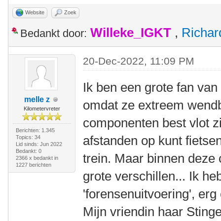
Website
Zoek
Willeke_IGKT
,
Richa
Bedankt door:
20-Dec-2022, 11:09 PM
Ik ben een grote fan van 
melle z
omdat ze extreem wendba
Kilometervreter
componenten best vlot zi
Berichten: 1.345
afstanden op kunt fiets
Topics: 34
Lid sinds: Jun 2022
Bedankt: 0
trein. Maar binnen deze c
2366 x bedankt in
1227 berichten
grote verschillen... Ik h
'forensenuitvoering', erg 
Mijn vriendin haar Stinge