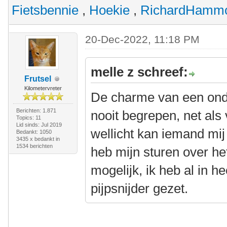
Fietsbennie
,
Hoekie
,
RichardHamm
20-Dec-2022, 11:18 PM
melle z schreef:
Frutsel
Kilometervreter
De charme van een ond
Berichten: 1.871
nooit begrepen, net als
Topics: 11
Lid sinds: Jul 2019
wellicht kan iemand mij
Bedankt: 1050
3435 x bedankt in
1534 berichten
heb mijn sturen over h
mogelijk, ik heb al in 
pijpsnijder gezet.