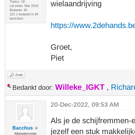
wielaandrijving
Topics: 18
Lid sinds: Mar 2018
Bedankt: 46
221 x bedankt in 94
berichten
https://www.2dehands.be/v
Groet,
Piet
Zoek
Willeke_IGKT
,
Richa
Bedankt door:
20-Dec-2022, 09:53 AM
Als je de schijfremmen-e
Bacchus
jezelf een stuk makkelijk
Kilometervreter