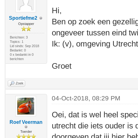
Hi,
Sportiefme2
Ben op zoek een gezellig l
Opstapper
ongeveer tussen eind twin
Berichten: 3
Ik: (v), omgeving Utrech
Topics: 1
Lid sinds: Sep 2018
Bedankt: 0
0 x bedankt in 0
berichten
Groet
Zoek
04-Oct-2018, 08:29 PM
Oei, dat is wel heel spec
Roef Veerman
utrecht die iets ouder is 
Toerder
doorgeven dat jij hier h