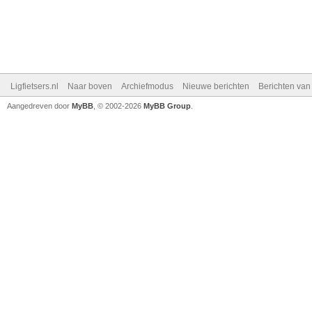
Ligfietsers.nl
Naar boven
Archiefmodus
Nieuwe berichten
Berichten va
Aangedreven door
MyBB
, © 2002-2026
MyBB Group
.