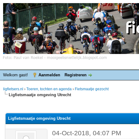
Welkom gast!
Aanmelden
Registreren
ligfietsers.nl
›
Toeren, tochten en agenda
›
Fietsmaatje gezocht
Ligfietsmaatje omgeving Utrecht
elde waardering is 0
Ligfietsmaatje omgeving Utrecht
04-Oct-2018, 04:07 PM