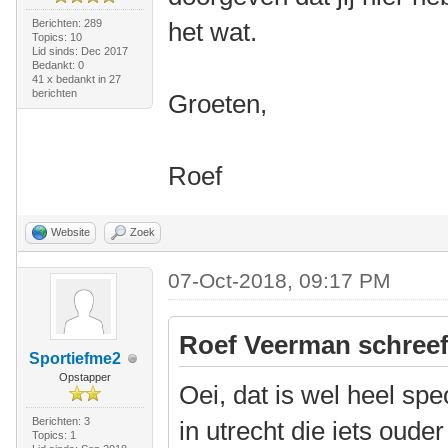
Berichten: 289
het wat.
Topics: 10
Lid sinds: Dec 2017
Bedankt: 0
41 x bedankt in 27
berichten
Groeten,
Roef
Website
Zoek
07-Oct-2018, 09:17 PM
Roef Veerman schreef
Sportiefme2
Opstapper
Oei, dat is wel heel spe
Berichten: 3
in utrecht die iets ouder
Topics: 1