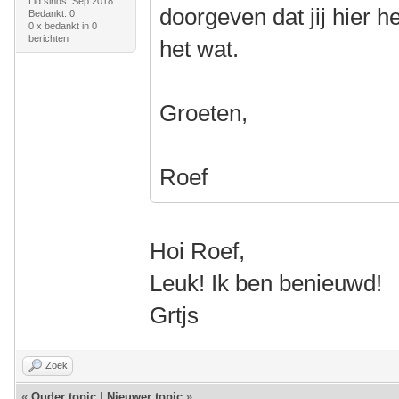
Lid sinds: Sep 2018
doorgeven dat jij hier 
Bedankt: 0
0 x bedankt in 0
berichten
het wat.
Groeten,
Roef
Hoi Roef,
Leuk! Ik ben benieuwd!
Grtjs
Zoek
«
Ouder topic
|
Nieuwer topic
»