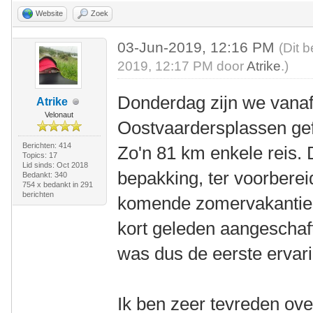
Website
Zoek
03-Jun-2019, 12:16 PM
(Dit 
2019, 12:17 PM door
Atrike
.)
Donderdag zijn we vanaf
Atrike
Velonaut
Oostvaardersplassen gefi
Berichten: 414
Zo'n 81 km enkele reis. 
Topics: 17
Lid sinds: Oct 2018
bepakking, ter voorberei
Bedankt: 340
754 x bedankt in 291
berichten
komende zomervakantie. 
kort geleden aangeschaft
was dus de eerste ervar
Ik ben zeer tevreden over d