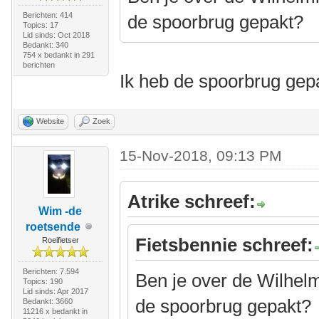
Berichten: 414
de spoorbrug gepakt?
Topics: 17
Lid sinds: Oct 2018
Bedankt: 340
754 x bedankt in 291
berichten
Ik heb de spoorbrug gep
Website
Zoek
15-Nov-2018, 09:13 PM
Atrike schreef:
Wim -de
roetsende
Fietsbennie schreef:
Roeifietser
Berichten: 7.594
Ben je over de Wilhel
Topics: 190
Lid sinds: Apr 2017
de spoorbrug gepakt?
Bedankt: 3660
11216 x bedankt in