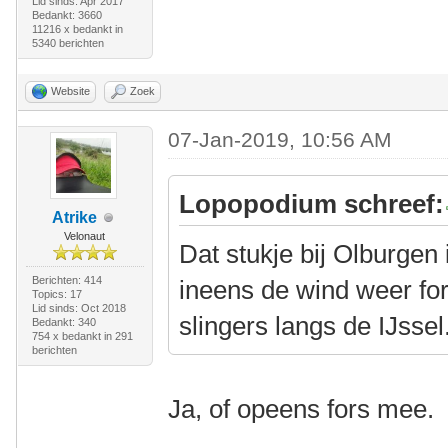
Lid sinds: Apr 2017
Bedankt: 3660
11216 x bedankt in
5340 berichten
Website
Zoek
07-Jan-2019, 10:56 AM
Lopopodium schreef:
Atrike
Velonaut
Dat stukje bij Olburgen is
Berichten: 414
ineens de wind weer for
Topics: 17
Lid sinds: Oct 2018
slingers langs de IJssel.
Bedankt: 340
754 x bedankt in 291
berichten
Ja, of opeens fors mee