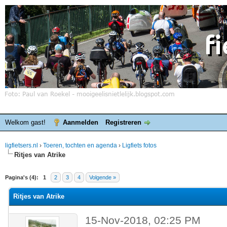
Welkom gast!
Aanmelden
Registreren
ligfietsers.nl
›
Toeren, tochten en agenda
›
Ligfiets fotos
Ritjes van Atrike
elde waardering is 0
Pagina's (4):
1
2
3
4
Volgende »
Ritjes van Atrike
15-Nov-2018, 02:25 PM