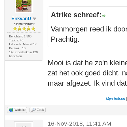
Atrike schreef:
ErikvanD
Kilometervreter
Vanmorgen reed ik door 
Berichten: 1.500
Prachtig.
Topics: 45
Lid sinds: May 2017
Bedankt: 16
140 x bedankt in 120
berichten
Mooi is dat he zo'n klei
zat het ook goed dicht, n
maar afgezet. Ik vind d
Mijn fietsen
Website
Zoek
16-Nov-2018, 11:41 AM