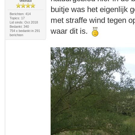
Velonaut
buitje was het eigenlijk
Berichten: 414
met straffe wind tegen o
Topics: 17
Lid sinds: Oct 2018
Bedankt: 340
waar dit is.
754 x bedankt in 291
berichten