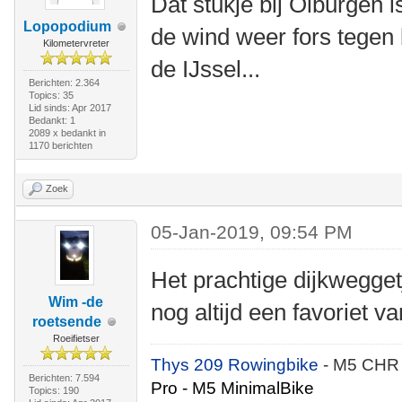
Dat stukje bij Olburgen is
Lopopodium
de wind weer fors tegen 
Kilometervreter
de IJssel...
Berichten: 2.364
Topics: 35
Lid sinds: Apr 2017
Bedankt: 1
2089 x bedankt in
1170 berichten
Zoek
05-Jan-2019, 09:54 PM
Het prachtige dijkwegge
Wim -de
nog altijd een favoriet 
roetsende
Roeifietser
Thys 209 Rowingbike
- M5 CHR
Berichten: 7.594
Pro - M5 MinimalBike
Topics: 190