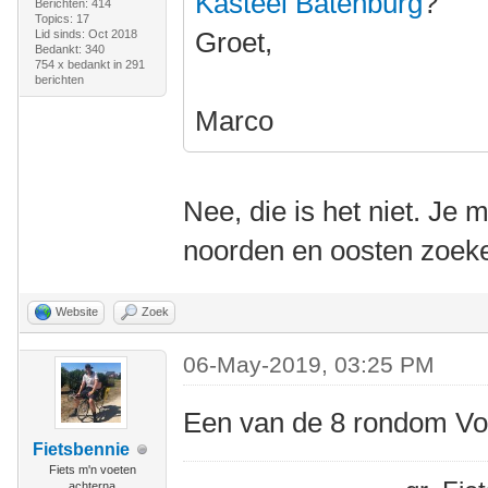
Kasteel Batenburg
?
Berichten: 414
Topics: 17
Groet,
Lid sinds: Oct 2018
Bedankt: 340
754 x bedankt in 291
berichten
Marco
Nee, die is het niet. Je 
noorden en oosten zoek
Website
Zoek
06-May-2019, 03:25 PM
Een van de 8 rondom V
Fietsbennie
Fiets m'n voeten
achterna