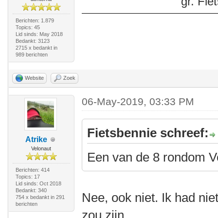
gr. Fi
Berichten: 1.879
Topics: 45
Lid sinds: May 2018
Bedankt: 3123
2715 x bedankt in
989 berichten
Website
Zoek
06-May-2019, 03:33 PM
Fietsbennie schreef:
Atrike
Velonaut
Een van de 8 rondom V
Berichten: 414
Topics: 17
Lid sinds: Oct 2018
Bedankt: 340
Nee, ook niet. Ik had nie
754 x bedankt in 291
berichten
zou zijn.