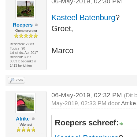
06-May-2019, 02:30 PM
Kasteel Batenburg
?
Roepers
Groet,
Kilometervreter
Berichten: 2.883
Marco
Topics: 90
Lid sinds: Apr 2017
Bedankt: 3087
3333 x bedankt in
1413 berichten
Zoek
06-May-2019, 02:32 PM
(Dit 
May-2019, 02:33 PM door
Atrike
Atrike
Roepers schreef:
Velonaut