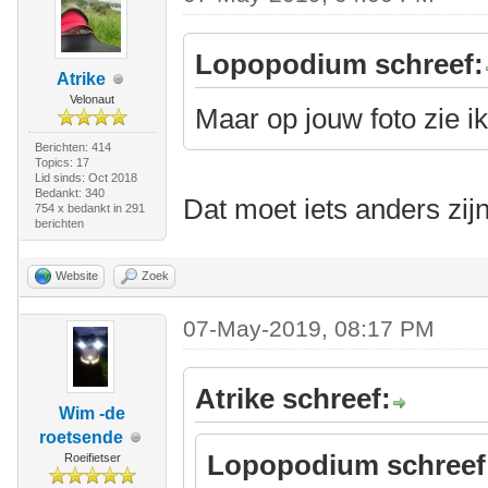
Lopopodium schreef:
Atrike
Velonaut
Maar op jouw foto zie ik 
Berichten: 414
Topics: 17
Lid sinds: Oct 2018
Bedankt: 340
Dat moet iets anders zijn
754 x bedankt in 291
berichten
Website
Zoek
07-May-2019, 08:17 PM
Atrike schreef:
Wim -de
roetsende
Lopopodium schreef
Roeifietser