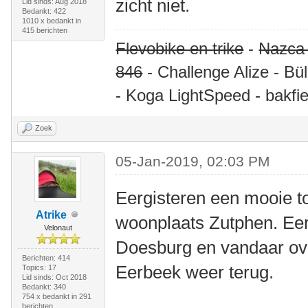
zicht niet.
Lid sinds: Aug 2018
Bedankt: 422
1010 x bedankt in
415 berichten
Flevobike en trike
-
Nazca
846
- Challenge Alize - Bü
- Koga LightSpeed - bakfie
Zoek
05-Jan-2019, 02:03 PM
Eergisteren een mooie t
Atrike
woonplaats Zutphen. Eer
Velonaut
Doesburg en vandaar ov
Berichten: 414
Eerbeek weer terug.
Topics: 17
Lid sinds: Oct 2018
Bedankt: 340
754 x bedankt in 291
berichten