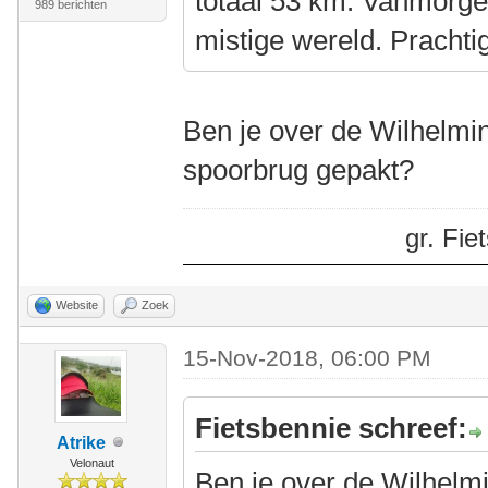
totaal 53 km. Vanmorgen
989 berichten
mistige wereld. Prachti
Ben je over de Wilhelmi
spoorbrug gepakt?
gr. Fi
Website
Zoek
15-Nov-2018, 06:00 PM
Fietsbennie schreef:
Atrike
Velonaut
Ben je over de Wilhelm