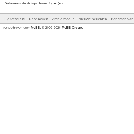
Gebruikers die dit topic lezen: 1 gast(en)
Ligfietsers.nl
Naar boven
Archiefmodus
Nieuwe berichten
Berichten va
Aangedreven door
MyBB
, © 2002-2026
MyBB Group
.