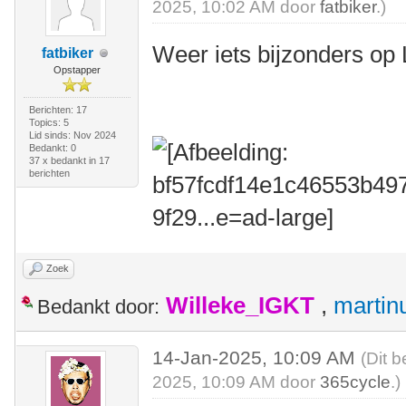
2025, 10:02 AM door
fatbiker
.)
Weer iets bijzonders op
fatbiker
Opstapper
Berichten: 17
Topics: 5
Lid sinds: Nov 2024
Bedankt: 0
37 x bedankt in 17
berichten
Zoek
Willeke_IGKT
,
martin
Bedankt door:
14-Jan-2025, 10:09 AM
(Dit b
2025, 10:09 AM door
365cycle
.)