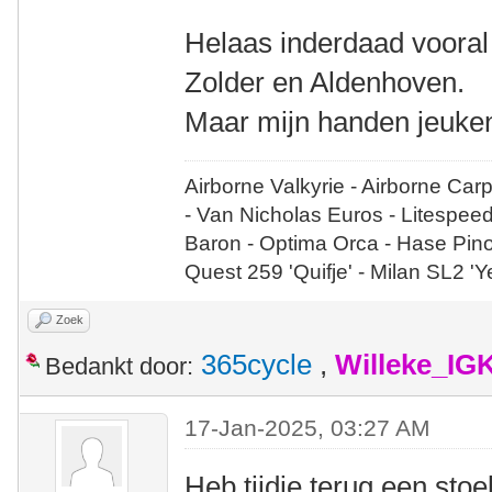
Helaas inderdaad vooral
Zolder en Aldenhoven.
Maar mijn handen jeuken
Airborne Valkyrie - Airborne Car
- Van Nicholas Euros - Litespee
Baron - Optima Orca - Hase Pin
Quest 259 'Quifje' - Milan SL2 '
Zoek
365cycle
,
Willeke_IG
Bedankt door:
17-Jan-2025, 03:27 AM
Heb tijdje terug een stoe