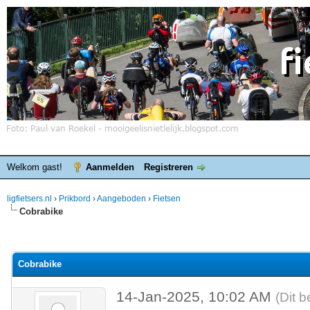
Welkom gast!
Aanmelden
Registreren
ligfietsers.nl
›
Prikbord
›
Aangeboden
›
Fietsen
Cobrabike
elde waardering is 0
Cobrabike
14-Jan-2025, 10:02 AM
(Dit b