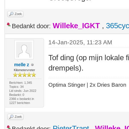
Zoek
Willeke_IGKT
,
365cyc
Bedankt door:
14-Jan-2025, 11:23 AM
Tof ding (op mijn lokale 
melle z
drempels).
Kilometervreter
Berichten: 1.345
Optima Stinger |
2x Dries Baron
Topics: 34
Lid sinds: Jun 2022
Bedankt: 0
2366 x bedankt in
1227 berichten
Zoek
PieterTrapt
,
Willeke_
Bedankt door: