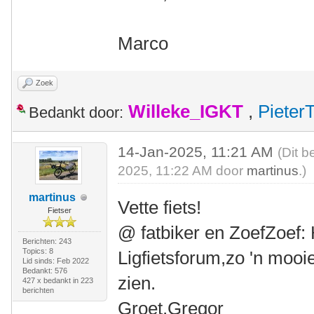
Marco
Zoek
Willeke_IGKT
,
Pieter
Bedankt door:
14-Jan-2025, 11:21 AM
(Dit b
2025, 11:22 AM door
martinus
.)
martinus
Vette fiets!
Fietser
@ fatbiker en ZoefZoef: 
Berichten: 243
Topics: 8
Ligfietsforum,zo 'n mooi
Lid sinds: Feb 2022
Bedankt: 576
zien.
427 x bedankt in 223
berichten
Groet,Gregor