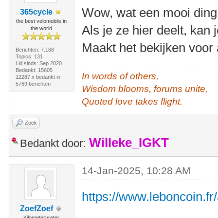
Wow, wat een mooi ding
365cycle
the best velomobile in
Als je ze hier deelt, kan
the world
Maakt het bekijken voor 
Berichten: 7.188
Topics: 131
Lid sinds: Sep 2020
Bedankt: 15605
In words of others,
12287 x bedankt in
5769 berichten
Wisdom blooms, forums unite,
Quoted love takes flight.
Zoek
Willeke_IGKT
Bedankt door:
14-Jan-2025, 10:28 AM
https://www.leboncoin.f
ZoefZoef
Kilometervreter