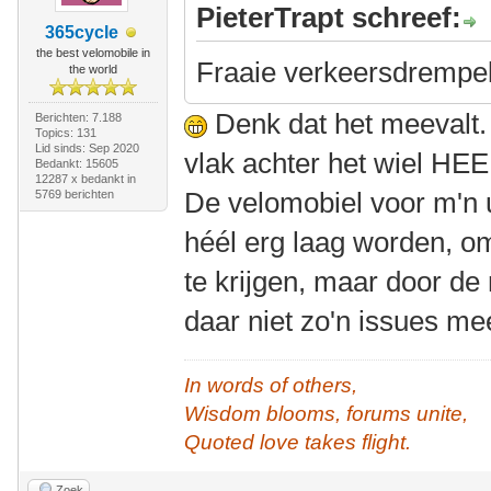
PieterTrapt schreef:
365cycle
the best velomobile in
Fraaie verkeersdrempe
the world
Denk dat het meevalt. 
Berichten: 7.188
Topics: 131
Lid sinds: Sep 2020
vlak achter het wiel HEE
Bedankt: 15605
12287 x bedankt in
De velomobiel voor m'n
5769 berichten
héél erg laag worden, o
te krijgen, maar door de n
daar niet zo'n issues me
In words of others,
Wisdom blooms, forums unite,
Quoted love takes flight.
Zoek