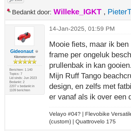
Willeke_IGKT
,
Pieter
Bedankt door:
14-Jan-2025, 01:59 PM
Mooie fiets, maar ik ben
Gideonaut
frame per ongeluk bescha
Kilometervreter
prullenbak in kan gooien
Berichten: 1.140
Mijn Ruff Tango beachcru
Topics: 7
Lid sinds: Jun 2023
Bedankt: 2
design, en zelfs met fa
2207 x bedankt in
1109 berichten
er vanaf als ik over een
Velayo #
0
4?
| Flevobike Versati
(custom) | Quattrovelo 175