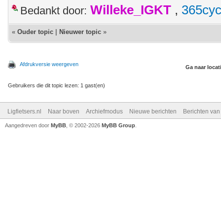
Willeke_IGKT
,
365cyc
Bedankt door:
«
Ouder topic
|
Nieuwer topic
»
Afdrukversie weergeven
Ga naar locat
Gebruikers die dit topic lezen: 1 gast(en)
Ligfietsers.nl
Naar boven
Archiefmodus
Nieuwe berichten
Berichten va
Aangedreven door
MyBB
, © 2002-2026
MyBB Group
.