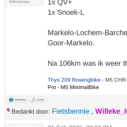
1x QV+
5340 berichten
1x Snoek-L
Markelo-Lochem-Barche
Goor-Markelo.
Na 106km was ik weer th
Thys 209 Rowingbike
- M5 CHR
Pro - M5 MinimalBike
Website
Zoek
Fietsbennie
,
Willeke_
Bedankt door: