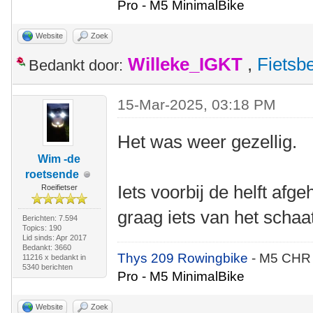
Pro - M5 MinimalBike
Website
Zoek
Willeke_IGKT
,
Fietsb
Bedankt door:
15-Mar-2025, 03:18 PM
Het was weer gezellig.
Wim -de
roetsende
Iets voorbij de helft afg
Roeifietser
graag iets van het schaa
Berichten: 7.594
Topics: 190
Lid sinds: Apr 2017
Bedankt: 3660
Thys 209 Rowingbike
- M5 CHR
11216 x bedankt in
5340 berichten
Pro - M5 MinimalBike
Website
Zoek