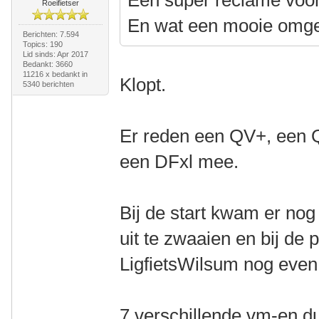
Een super reclame voor
Roeifietser
En wat een mooie omge
Berichten: 7.594
Topics: 190
Lid sinds: Apr 2017
Bedankt: 3660
11216 x bedankt in
Klopt.
5340 berichten
Er reden een QV+, een 
een DFxl mee.
Bij de start kwam er no
uit te zwaaien en bij d
LigfietsWilsum nog even 
7 verschillende vm-en d