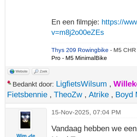
En een filmpje:
https://w
v=m8j2o00eZEs
Thys 209 Rowingbike
- M5 CHR
Pro - M5 MinimalBike
Website
Zoek
LigfietsWilsum
,
Wille
Bedankt door:
Fietsbennie
,
TheoZw
,
Atrike
,
Boyd 
15-Nov-2025, 07:04 PM
Vandaag hebben we een 
Wim -de