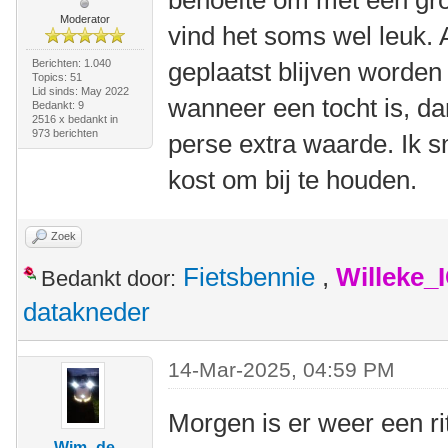
behoefte om met een gr
Moderator
vind het soms wel leuk. A
Berichten: 1.040
geplaatst blijven worden 
Topics: 51
Lid sinds: May 2022
wanneer een tocht is, dan
Bedankt: 9
2516 x bedankt in
973 berichten
perse extra waarde. Ik sn
kost om bij te houden.
Zoek
Fietsbennie
,
Willeke_
Bedankt door:
datakneder
14-Mar-2025, 04:59 PM
Morgen is er weer een rit
Wim -de