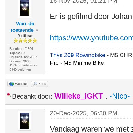
16-Nov-2025, 01:21 PM
Er is gefilmd door Johan
Wim -de
roetsende
https://www.youtube.co
Roeifietser
Berichten: 7.594
Topics: 190
Thys 209 Rowingbike
- M5 CHR
Lid sinds: Apr 2017
Bedankt: 3660
Pro - M5 MinimalBike
11216 x bedankt in
5340 berichten
Website
Zoek
Willeke_IGKT
,
-Nico-
Bedankt door:
20-Dec-2025, 06:30 PM
Vandaag waren we met z'