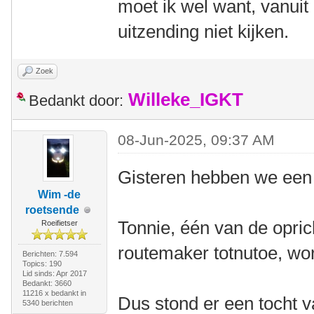
moet ik wel want, vanuit 
uitzending niet kijken.
Zoek
Willeke_IGKT
Bedankt door:
08-Jun-2025, 09:37 AM
Gisteren hebben we een 
Wim -de
roetsende
Tonnie, één van de opri
Roeifietser
routemaker totnutoe, wor
Berichten: 7.594
Topics: 190
Lid sinds: Apr 2017
Bedankt: 3660
11216 x bedankt in
Dus stond er een tocht 
5340 berichten