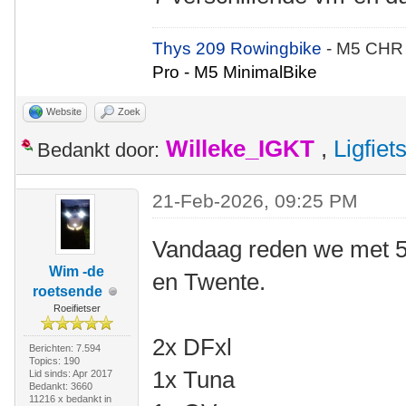
Thys 209 Rowingbike
- M5 CHR
Pro - M5 MinimalBike
Website
Zoek
Willeke_IGKT
,
Ligfie
Bedankt door:
21-Feb-2026, 09:25 PM
Vandaag reden we met 5
Wim -de
en Twente.
roetsende
Roeifietser
2x DFxl
Berichten: 7.594
Topics: 190
1x Tuna
Lid sinds: Apr 2017
Bedankt: 3660
11216 x bedankt in