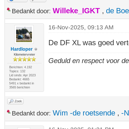
Willeke_IGKT
,
de Boe
Bedankt door:
16-Nov-2025, 09:13 AM
De DF XL was goed ver
Hardloper
Kilometervreter
Geduld en respect voor d
Berichten: 4.192
Topics: 132
Lid sinds: Apr 2023
Bedankt: 4665
5491 x bedankt in
3565 berichten
Zoek
Wim -de roetsende
,
-N
Bedankt door: