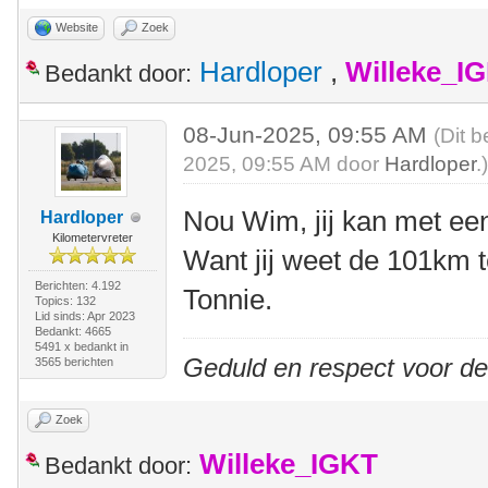
Website
Zoek
Hardloper
,
Willeke_I
Bedankt door:
08-Jun-2025, 09:55 AM
(Dit b
2025, 09:55 AM door
Hardloper
.
Nou Wim, jij kan met ee
Hardloper
Kilometervreter
Want jij weet de 101km te
Berichten: 4.192
Tonnie.
Topics: 132
Lid sinds: Apr 2023
Bedankt: 4665
5491 x bedankt in
Geduld en respect voor d
3565 berichten
Zoek
Willeke_IGKT
Bedankt door: