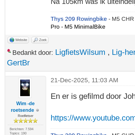
Na 105km was ik uiteindeli
Thys 209 Rowingbike
- M5 CHR
Pro - M5 MinimalBike
Website
Zoek
LigfietsWilsum
,
Lig-he
Bedankt door:
GertBr
21-Dec-2025, 11:03 AM
En er is gefilmd door Jo
Wim -de
roetsende
https://www.youtube.c
Roeifietser
Berichten: 7.594
Topics: 190