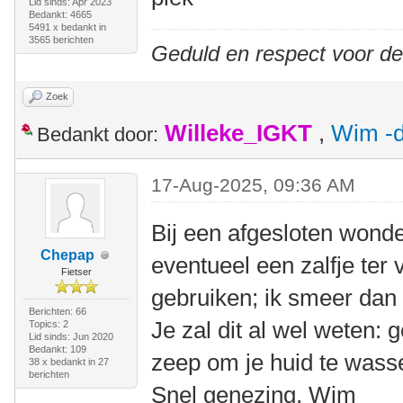
Lid sinds: Apr 2023
Bedankt: 4665
5491 x bedankt in
3565 berichten
Geduld en respect voor d
Zoek
Willeke_IGKT
,
Wim -d
Bedankt door:
17-Aug-2025, 09:36 AM
Bij een afgesloten wonde
Chepap
eventueel een zalfje ter
Fietser
gebruiken; ik smeer dan
Berichten: 66
Je zal dit al wel weten:
Topics: 2
Lid sinds: Jun 2020
Bedankt: 109
zeep om je huid te wass
38 x bedankt in 27
berichten
Snel genezing, Wim