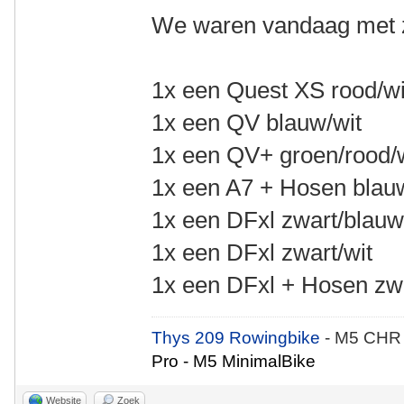
We waren vandaag met z
1x een Quest XS rood/wi
1x een QV blauw/wit
1x een QV+ groen/rood/
1x een A7 + Hosen blau
1x een DFxl zwart/blau
1x een DFxl zwart/wit
1x een DFxl + Hosen zwa
Thys 209 Rowingbike
- M5 CHR
Pro - M5 MinimalBike
Website
Zoek