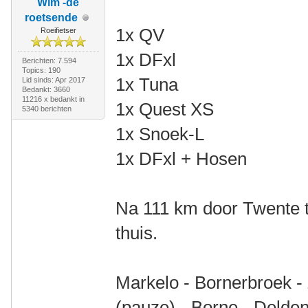
Wim -de
roetsende
1x QV
Roeifietser
1x DFxl
Berichten: 7.594
Topics: 190
1x Tuna
Lid sinds: Apr 2017
Bedankt: 3660
11216 x bedankt in
1x Quest XS
5340 berichten
1x Snoek-L
1x DFxl + Hosen
Na 111 km door Twente t
thuis.
Markelo - Bornerbroek -
(pauze) - Borne - Delden