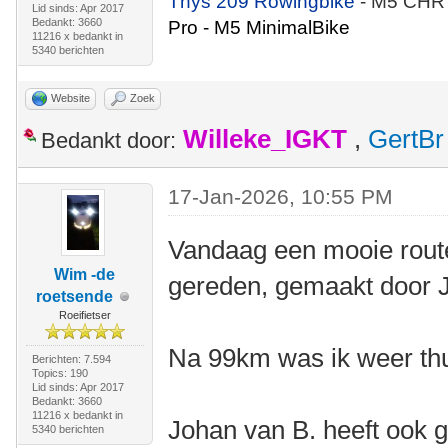
Thys 209 Rowingbike
- M5 CHR
Lid sinds: Apr 2017
Bedankt: 3660
Pro - M5 MinimalBike
11216 x bedankt in
5340 berichten
Website
Zoek
Willeke_IGKT
,
GertBr
Bedankt door:
17-Jan-2026, 10:55 PM
Vandaag een mooie rout
Wim -de
gereden, gemaakt door 
roetsende
Roeifietser
Na 99km was ik weer thu
Berichten: 7.594
Topics: 190
Lid sinds: Apr 2017
Bedankt: 3660
11216 x bedankt in
Johan van B. heeft ook g
5340 berichten