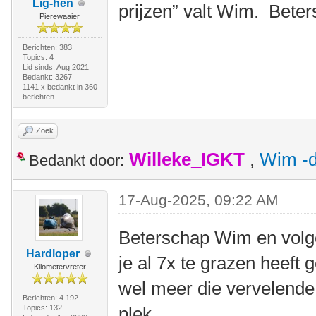
Lig-hen
prijzen” valt Wim. Bete
Pierewaaier
Berichten: 383
Topics: 4
Lid sinds: Aug 2021
Bedankt: 3267
1141 x bedankt in 360
berichten
Zoek
Willeke_IGKT
,
Wim -d
Bedankt door:
17-Aug-2025, 09:22 AM
Beterschap Wim en volge
Hardloper
je al 7x te grazen heeft
Kilometervreter
wel meer die vervelende
Berichten: 4.192
Topics: 132
plek