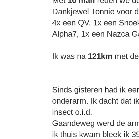
Met
10 man
reden we du
Dankjewel Tonnie voor d
4x een QV, 1x een Snoe
Alpha7, 1x een Nazca 
Ik was na
121km
met de
Sinds gisteren had ik een
onderarm. Ik dacht dat 
insect o.i.d.
Gaandeweg werd de arm 
ik thuis kwam bleek ik 3