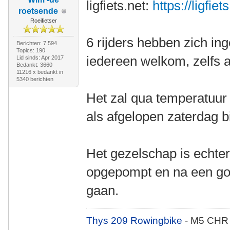
ligfiets.net:
https://ligfie
roetsende
Roeifietser
6 rijders hebben zich in
Berichten: 7.594
Topics: 190
iedereen welkom, zelfs als
Lid sinds: Apr 2017
Bedankt: 3660
11216 x bedankt in
5340 berichten
Het zal qua temperatuur 
als afgelopen zaterdag b
Het gezelschap is echter
opgepompt en na een go
gaan.
Thys 209 Rowingbike
- M5 CHR