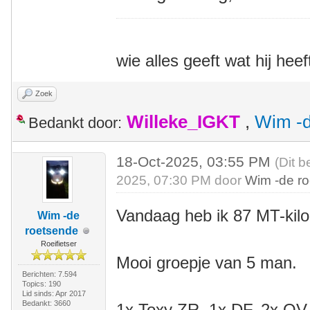
wie alles geeft wat hij heef
Zoek
Willeke_IGKT
,
Wim -d
Bedankt door:
18-Oct-2025, 03:55 PM
(Dit b
2025, 07:30 PM door
Wim -de r
Vandaag heb ik 87 MT-kil
Wim -de
roetsende
Roeifietser
Mooi groepje van 5 man.
Berichten: 7.594
Topics: 190
Lid sinds: Apr 2017
Bedankt: 3660
1x Toxy ZR, 1x DF, 2x QV, 