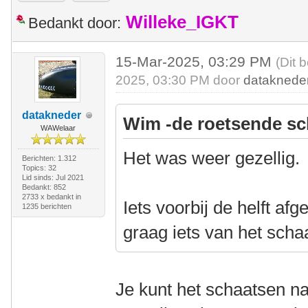
Willeke_IGKT
Bedankt door:
15-Mar-2025, 03:29 PM
(Dit 
2025, 03:30 PM door
dataknede
datakneder
Wim -de roetsende sc
WAWelaar
Het was weer gezellig.
Berichten: 1.312
Topics: 32
Lid sinds: Jul 2021
Bedankt: 852
2733 x bedankt in
Iets voorbij de helft af
1235 berichten
graag iets van het scha
Je kunt het schaatsen nat