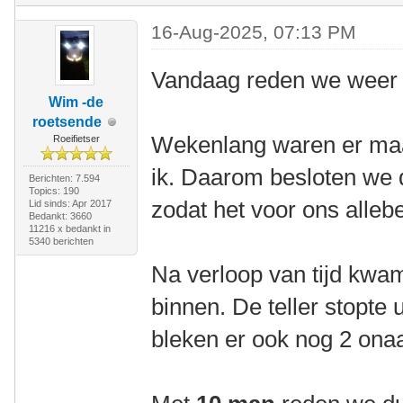
16-Aug-2025, 07:13 PM
Vandaag reden we weer 
Wim -de
roetsende
Wekenlang waren er maa
Roeifietser
ik. Daarom besloten we d
Berichten: 7.594
Topics: 190
zodat het voor ons allebe
Lid sinds: Apr 2017
Bedankt: 3660
11216 x bedankt in
5340 berichten
Na verloop van tijd kw
binnen. De teller stopte u
bleken er ook nog 2 onaa