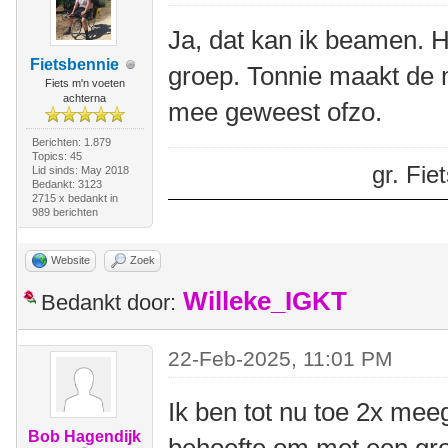
Ja, dat kan ik beamen. H
Fietsbennie
groep. Tonnie maakt de m
Fiets m'n voeten
achterna
mee geweest ofzo.
Berichten: 1.879
Topics: 45
gr. Fi
Lid sinds: May 2018
Bedankt: 3123
2715 x bedankt in
989 berichten
Website
Zoek
Willeke_IGKT
Bedankt door:
22-Feb-2025, 11:01 PM
Ik ben tot nu toe 2x mee
Bob Hagendijk