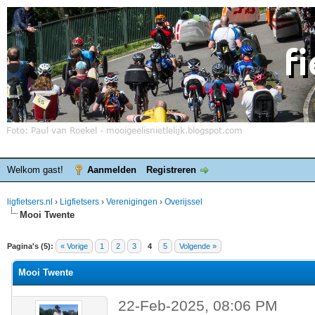
Welkom gast!
Aanmelden
Registreren
ligfietsers.nl
›
Ligfietsers
›
Verenigingen
›
Overijssel
Mooi Twente
elde waardering is 0
Pagina's (5):
« Vorige
1
2
3
4
5
Volgende »
Mooi Twente
22-Feb-2025, 08:06 PM