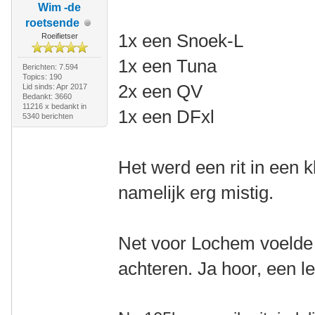
Wim -de
roetsende
1x een Snoek-L
Roeifietser
1x een Tuna
Berichten: 7.594
Topics: 190
2x een QV
Lid sinds: Apr 2017
Bedankt: 3660
11216 x bedankt in
1x een DFxl
5340 berichten
Het werd een rit in een 
namelijk erg mistig.
Net voor Lochem voelde
achteren. Ja hoor, een l