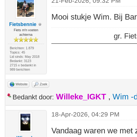
21-Feb-2026, 09:32 PM
Mooi stukje Wim. Bij Ba
Fietsbennie
Fiets m'n voeten
gr. Fi
achterna
Berichten: 1.879
Topics: 45
Lid sinds: May 2018
Bedankt: 3123
2715 x bedankt in
989 berichten
Website
Zoek
Willeke_IGKT
,
Wim -d
Bedankt door:
18-Apr-2026, 04:29 PM
Vandaag waren we met z