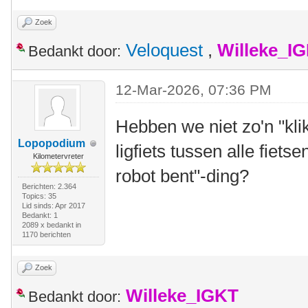
Zoek
Veloquest
,
Willeke_I
Bedankt door:
12-Mar-2026, 07:36 PM
Hebben we niet zo'n "kli
Lopopodium
ligfiets tussen alle fiet
Kilometervreter
robot bent"-ding?
Berichten: 2.364
Topics: 35
Lid sinds: Apr 2017
Bedankt: 1
2089 x bedankt in
1170 berichten
Zoek
Willeke_IGKT
Bedankt door: