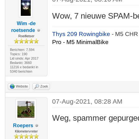
Wow, 7 nieuwe SPAM-be
Wim -de
roetsende
Thys 209 Rowingbike
- M5 CHR
Roeifietser
Pro - M5 MinimalBike
Berichten: 7.594
Topics: 190
Lid sinds: Apr 2017
Bedankt: 3660
11216 x bedankt in
5340 berichten
Website
Zoek
07-Aug-2021, 08:28 AM
Weg, spammer gepurge
Roepers
Kilometervreter