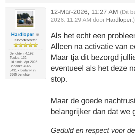
12-Mar-2026, 11:27 AM
(Dit b
2026, 11:29 AM door
Hardloper
.)
Als het echt een probl
Hardloper
Kilometervreter
Alleen na activatie van e
Berichten: 4.192
Maar tja dit bezorgd jull
Topics: 132
Lid sinds: Apr 2023
eventueel als het deze n
Bedankt: 4665
5491 x bedankt in
3565 berichten
stop.
Maar de goede nachtrust
belangrijker dan dat we 
Geduld en respect voor d