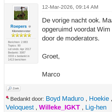
12-Mar-2026, 09:14 AM
De vorige nacht ook. Maa
Roepers
opgeruimd voordat Wim
Kilometervreter
door de moderators.
Berichten: 2.883
Topics: 90
Lid sinds: Apr 2017
Bedankt: 3087
Groet,
3333 x bedankt in
1413 berichten
Marco
Zoek
Boyd Maduro
,
Hoekie
Bedankt door:
Veloquest
,
Willeke_IGKT
,
Lig-hen