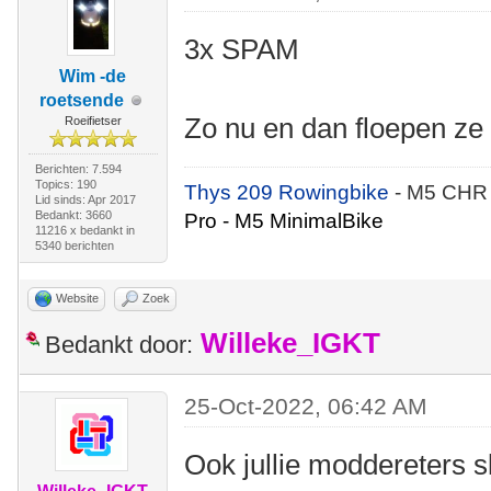
3x SPAM
Wim -de
roetsende
Zo nu en dan floepen ze
Roeifietser
Berichten: 7.594
Topics: 190
Thys 209 Rowingbike
- M5 CHR
Lid sinds: Apr 2017
Bedankt: 3660
Pro - M5 MinimalBike
11216 x bedankt in
5340 berichten
Website
Zoek
Willeke_IGKT
Bedankt door:
25-Oct-2022, 06:42 AM
Ook jullie moddereters 