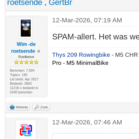
roetsende
,
GertBr
12-Mar-2026, 07:19 AM
SPAM-allert. Het was wee
Wim -de
roetsende
Thys 209 Rowingbike
- M5 CHR
Roeifietser
Pro - M5 MinimalBike
Berichten: 7.594
Topics: 190
Lid sinds: Apr 2017
Bedankt: 3660
11216 x bedankt in
5340 berichten
Website
Zoek
12-Mar-2026, 07:46 AM