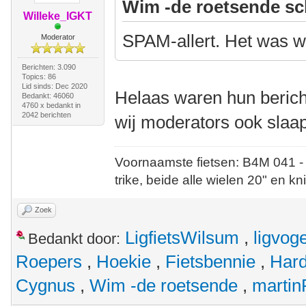
Wim -de roetsende sc
Willeke_IGKT
SPAM-allert. Het was we
Moderator
Berichten: 3.090
Topics: 86
Lid sinds: Dec 2020
Helaas waren hun bericht
Bedankt: 46060
4760 x bedankt in
2042 berichten
wij moderators ook slaa
Voornaamste fietsen: B4M 041 -
trike, beide alle wielen 20" en kn
Zoek
LigfietsWilsum
,
ligvoge
Bedankt door:
Roepers
,
Hoekie
,
Fietsbennie
,
Hard
Cygnus
,
Wim -de roetsende
,
martin