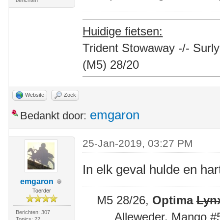
berichten
Huidige fietsen:
Trident Stowaway -/- Surly
(M5) 28/20
Website
Zoek
emgaron
Bedankt door:
25-Jan-2019, 03:27 PM
In elk geval hulde en har
emgaron
Toerder
M5 28/26,
Optima
Lyn
Berichten: 307
Alleweder, Mango #
Topics: 22