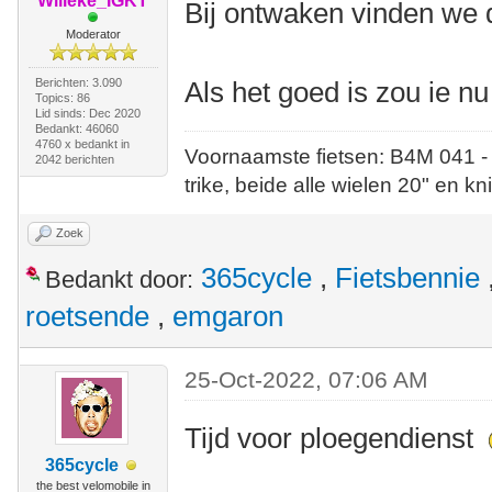
Willeke_IGKT
Bij ontwaken vinden we
Moderator
Berichten: 3.090
Als het goed is zou ie n
Topics: 86
Lid sinds: Dec 2020
Bedankt: 46060
4760 x bedankt in
Voornaamste fietsen: B4M 041 -
2042 berichten
trike, beide alle wielen 20" en kn
Zoek
365cycle
,
Fietsbennie
Bedankt door:
roetsende
,
emgaron
25-Oct-2022, 07:06 AM
Tijd voor ploegendienst
365cycle
the best velomobile in