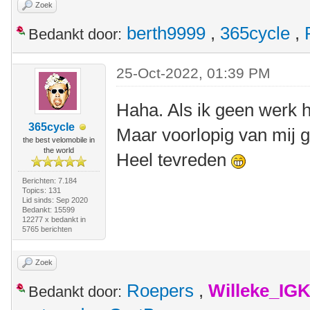
Zoek
berth9999
,
365cycle
,
Bedankt door:
25-Oct-2022, 01:39 PM
Haha. Als ik geen werk h
365cycle
Maar voorlopig van mij 
the best velomobile in
the world
Heel tevreden
Berichten: 7.184
Topics: 131
Lid sinds: Sep 2020
Bedankt: 15599
12277 x bedankt in
5765 berichten
Zoek
Roepers
,
Willeke_IG
Bedankt door: