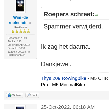
Roepers schreef:
Wim -de
roetsende
Spammer verwijderd.
Roeifietser
Berichten: 7.594
Topics: 190
Ik zag het daarna.
Lid sinds: Apr 2017
Bedankt: 3660
11216 x bedankt in
5340 berichten
Dankjewel.
Thys 209 Rowingbike
- M5 CHR
Pro - M5 MinimalBike
Website
Zoek
25-Oct-2022, 06:18 AM