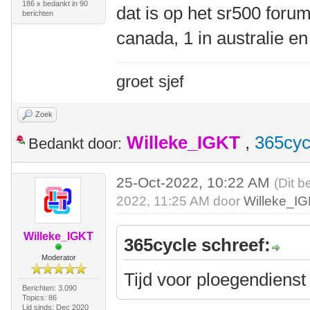
186 x bedankt in 90
dat is op het sr500 foru
berichten
canada, 1 in australie e
groet sjef
Zoek
Willeke_IGKT
,
365cyc
Bedankt door:
25-Oct-2022, 10:22 AM
(Dit b
2022, 11:25 AM door
Willeke_I
Willeke_IGKT
365cycle schreef:
Moderator
Tijd voor ploegendiens
Berichten: 3.090
Topics: 86
Lid sinds: Dec 2020