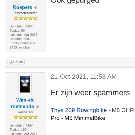
Ook gepurged
Roepers
Kilometervreter
Berichten: 2.883
Topics: 90
Lid sinds: Apr 2017
Bedankt: 3087
3333 x bedankt in
1413 berichten
Zoek
21-Oct-2021, 11:53 AM
Er zijn weer spammers
Wim -de
roetsende
Thys 209 Rowingbike
- M5 CHR
Roeifietser
Pro - M5 MinimalBike
Berichten: 7.594
Topics: 190
Lid sinds: Apr 2017