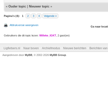
«
Ouder topic
|
Nieuwer topic
»
Pagina's (4):
1
2
3
4
Volgende »
Afdrukversie weergeven
Ga naar locat
Gebruikers die dit topic lezen:
Willeke_IGKT
, 2 gast(en)
Ligfietsers.nl
Naar boven
Archiefmodus
Nieuwe berichten
Berichten va
Aangedreven door
MyBB
, © 2002-2026
MyBB Group
.