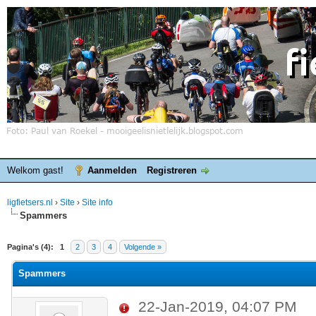
Welkom gast!
Aanmelden
Registreren
ligfietsers.nl
›
Site
›
Site info
Spammers
elde waardering is 0
Pagina's (4):
1
2
3
4
Volgende »
Spammers
22-Jan-2019, 04:07 PM