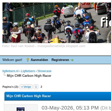
Welkom gast!
Aanmelden
Registreren
ligfietsers.nl
›
Ligfietsers
›
Showcase
Mijn CHR Carbon High Racer
elde waardering is 0
Pagina's (2):
« Vorige
1
2
Mijn CHR Carbon High Racer
03-May-2026, 05:13 PM
(Dit 