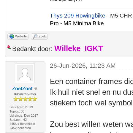
Thys 209 Rowingbike
- M5 CHR
Pro - M5 MinimalBike
Website
Zoek
Willeke_IGKT
Bedankt door:
26-Jun-2026, 11:23 AM
Een container frames die
ZoefZoef
Ik huil niet snel en nu du
Kilometervreter
stiekem toch wel symboli
Berichten: 2.879
Topics: 30
Lid sinds: Dec 2017
Bedankt: 42
Zou best willen weten w
4456 x bedankt in
2452 berichten