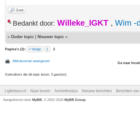
Zoek
Willeke_IGKT
,
Wim -d
Bedankt door:
«
Ouder topic
|
Nieuwer topic
»
Pagina's (2):
« Vorige
1
2
Afdrukversie weergeven
Ga naar locat
Gebruikers die dit topic lezen: 3 gast(en)
Ligfietsers.nl
Naar boven
Archiefmodus
Nieuwe berichten
Berichten va
Aangedreven door
MyBB
, © 2002-2026
MyBB Group
.