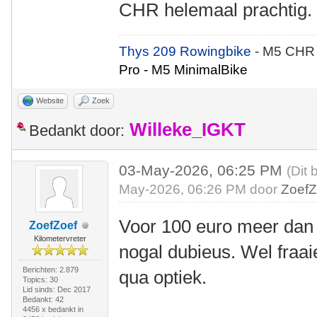
CHR helemaal prachtig.
Thys 209 Rowingbike
- M5 CHR
Pro - M5 MinimalBike
Website
Zoek
Willeke_IGKT
Bedankt door:
03-May-2026, 06:25 PM
(Dit 
May-2026, 06:26 PM door
ZoefZ
Voor 100 euro meer dan d
ZoefZoef
Kilometervreter
nogal dubieus. Wel fraaie
Berichten: 2.879
qua optiek.
Topics: 30
Lid sinds: Dec 2017
Bedankt: 42
4456 x bedankt in