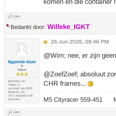
komen en die container 
Zoek
Willeke_IGKT
Bedankt door:
26-Jun-2026, 09:46 PM
@Wim; nee, er zijn gee
liggende daan
Fietser
@ZoefZoef; absoluut zond
Berichten: 83
CHR frames...
Topics: 5
Lid sinds: Apr 2025
Bedankt: 141
157 x bedankt in 80
M5 Cityracer 559-45
berichten
Zoek