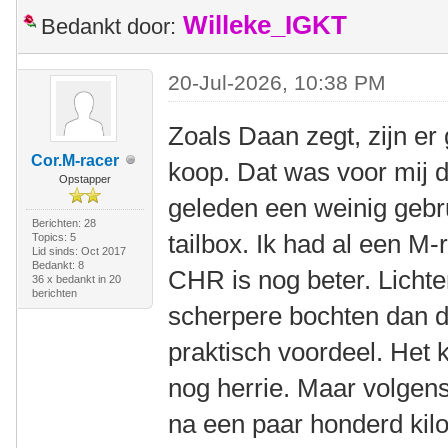
Willeke_IGKT
Bedankt door:
20-Jul-2026, 10:38 PM
Zoals Daan zegt, zijn e
Cor.M-racer
koop. Dat was voor mij
Opstapper
geleden een weinig geb
Berichten: 28
tailbox. Ik had al een M-
Topics: 5
Lid sinds: Oct 2017
Bedankt: 8
CHR is nog beter. Lichter
36 x bedankt in 20
berichten
scherpere bochten dan d
praktisch voordeel. Het 
nog herrie. Maar volgen
na een paar honderd kil