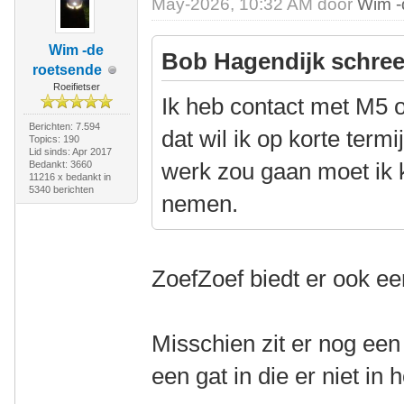
May-2026, 10:32 AM door
Wim -
Wim -de
Bob Hagendijk schree
roetsende
Roeifietser
Ik heb contact met M5 
Berichten: 7.594
dat wil ik op korte term
Topics: 190
Lid sinds: Apr 2017
werk zou gaan moet ik 
Bedankt: 3660
11216 x bedankt in
5340 berichten
nemen.
ZoefZoef biedt er ook ee
Misschien zit er nog een 
een gat in die er niet in