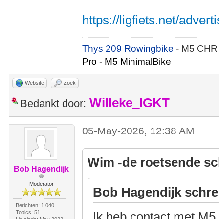
https://ligfiets.net/adve
Thys 209 Rowingbike
- M5 CHR
Pro - M5 MinimalBike
Website
Zoek
Willeke_IGKT
Bedankt door:
05-May-2026, 12:38 AM
Wim -de roetsende sc
Bob Hagendijk
Moderator
Bob Hagendijk schre
Berichten: 1.040
Topics: 51
Ik heb contact met M5