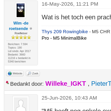
16-May-2026, 11:21 PM
Wat is het toch een prach
Wim -de
roetsende
Thys 209 Rowingbike
- M5 CHR
Roeifietser
Pro - M5 MinimalBike
Berichten: 7.594
Topics: 190
Lid sinds: Apr 2017
Bedankt: 3660
11216 x bedankt in
5340 berichten
Website
Zoek
Willeke_IGKT
,
Pieter
Bedankt door:
25-Jun-2026, 10:43 AM
"M5 heeft nog enkele ex