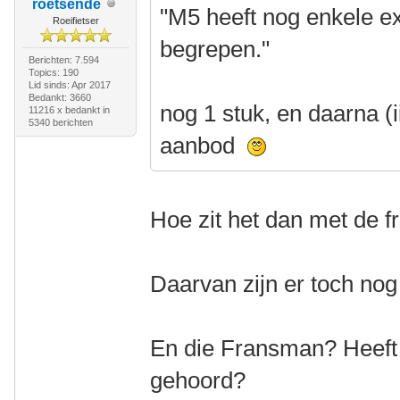
roetsende
"M5 heeft nog enkele e
Roeifietser
begrepen."
Berichten: 7.594
Topics: 190
Lid sinds: Apr 2017
Bedankt: 3660
nog 1 stuk, en daarna (
11216 x bedankt in
5340 berichten
aanbod
Hoe zit het dan met de 
Daarvan zijn er toch nog
En die Fransman? Heeft 
gehoord?