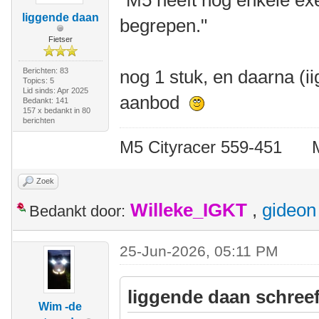
liggende daan
begrepen."
Fietser
Berichten: 83
nog 1 stuk, en daarna (i
Topics: 5
Lid sinds: Apr 2025
aanbod
Bedankt: 141
157 x bedankt in 80
berichten
M5 Cityracer 559-45
Zoek
Willeke_IGKT
,
gideon
Bedankt door:
25-Jun-2026, 05:11 PM
liggende daan schreef
Wim -de