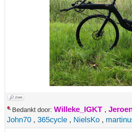
Zoek
Willeke_IGKT
,
Jeroe
Bedankt door:
John70
,
365cycle
,
NielsKo
,
martinu