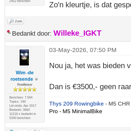
2452 berichten
Zo'n kleurtje, is dat gesp
Zoek
Willeke_IGKT
Bedankt door:
03-May-2026, 07:50 PM
Nou ja, het was bieden 
Wim -de
roetsende
Dan is €3500,- geen raa
Roeifietser
Berichten: 7.594
Topics: 190
Thys 209 Rowingbike
- M5 CHR
Lid sinds: Apr 2017
Bedankt: 3660
Pro - M5 MinimalBike
11216 x bedankt in
5340 berichten