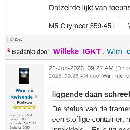
Datzelfde lijkt van toep
M5 Cityracer 559-45
Zoek
Willeke_IGKT
,
Wim -d
Bedankt door:
26-Jun-2026, 09:27 AM
(Dit b
2026, 09:28 AM door
Wim -de r
Wim -de
liggende daan schreef
roetsende
Roeifietser
De status van de frame
Berichten: 7.594
een stoffige container,
Topics: 190
Lid sinds: Apr 2017
inmiddels....Er is iig ge
Bedankt: 3660