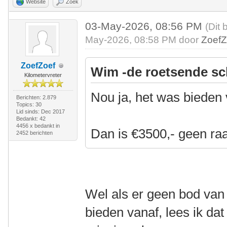
Website
Zoek
03-May-2026, 08:56 PM
(Dit 
May-2026, 08:58 PM door
ZoefZ
ZoefZoef
Wim -de roetsende sc
Kilometervreter
Nou ja, het was bieden
Berichten: 2.879
Topics: 30
Lid sinds: Dec 2017
Bedankt: 42
4456 x bedankt in
Dan is €3500,- geen ra
2452 berichten
Wel als er geen bod van 
bieden vanaf, lees ik dat