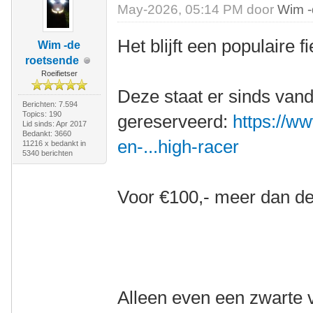
May-2026, 05:14 PM door
Wim -
Het blijft een populaire fi
Wim -de
roetsende
Roeifietser
Deze staat er sinds vand
Berichten: 7.594
Topics: 190
gereserveerd:
https://ww
Lid sinds: Apr 2017
Bedankt: 3660
en-...high-racer
11216 x bedankt in
5340 berichten
Voor €100,- meer dan de
Alleen even een zwarte v