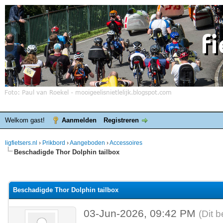
Welkom gast!
Aanmelden
Registreren
ligfietsers.nl
›
Prikbord
›
Aangeboden
›
Accessoires
Beschadigde Thor Dolphin tailbox
elde waardering is 0
Beschadigde Thor Dolphin tailbox
03-Jun-2026, 09:42 PM
(Dit 