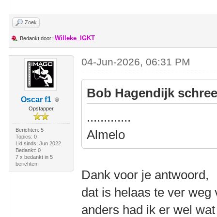
Zoek
Willeke_IGKT
Bedankt door:
04-Jun-2026, 06:31 PM
Bob Hagendijk schree
Oscar f1
Opstapper
.............
Berichten: 5
Almelo
Topics: 0
Lid sinds: Jun 2022
Bedankt: 0
7 x bedankt in 5
berichten
Dank voor je antwoord,
dat is helaas te ver weg 
anders had ik er wel wat