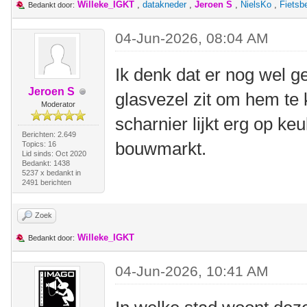
Willeke_IGKT
,
datakneder
,
Jeroen S
,
NielsKo
,
Fietsb
Bedankt door:
04-Jun-2026, 08:04 AM
Ik denk dat er nog wel g
Jeroen S
glasvezel zit om hem te
Moderator
scharnier lijkt erg op ke
Berichten: 2.649
bouwmarkt.
Topics: 16
Lid sinds: Oct 2020
Bedankt: 1438
5237 x bedankt in
2491 berichten
Zoek
Willeke_IGKT
Bedankt door:
04-Jun-2026, 10:41 AM