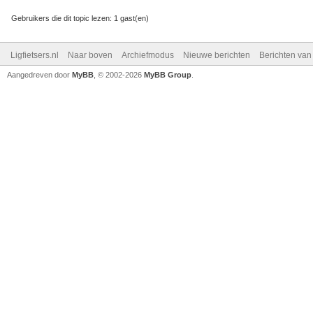
Gebruikers die dit topic lezen: 1 gast(en)
Ligfietsers.nl
Naar boven
Archiefmodus
Nieuwe berichten
Berichten va
Aangedreven door
MyBB
, © 2002-2026
MyBB Group
.