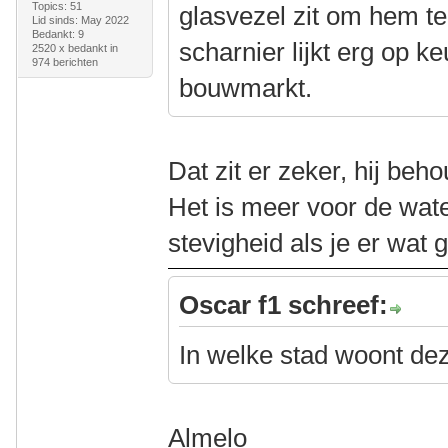
Topics: 51
glasvezel zit om hem t
Lid sinds: May 2022
Bedankt: 9
scharnier lijkt erg op k
2520 x bedankt in
974 berichten
bouwmarkt.
Dat zit er zeker, hij beho
Het is meer voor de wate
stevigheid als je er wat 
Oscar f1 schreef:
In welke stad woont de
Almelo