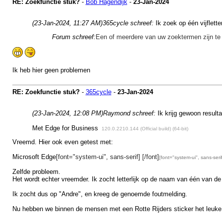
RE: Zoekfunctie stuk?
-
Bob Hagendijk
-
23-Jan-2024
(23-Jan-2024, 11:27 AM)
365cycle schreef:
Ik zoek op één vijflett
Forum schreef:
Een of meerdere van uw zoektermen zijn te 
Ik heb hier geen problemen
RE: Zoekfunctie stuk?
-
365cycle
-
23-Jan-2024
(23-Jan-2024, 12:08 PM)
Raymond schreef:
Ik krijg gewoon resulta
Met Edge for Business
120.0.2210.144 (Official build) (64-bit)
Vreemd. Hier ook even getest met:
Microsoft Edge
[font="system-ui", sans-serif] [/font]
[font="system-ui", sans-serif
Zelfde probleem.
Het wordt echter vreemder. Ik zocht letterlijk op de naam van één van d
Ik zocht dus op "Andre", en kreeg de genoemde foutmelding.
Nu hebben we binnen de mensen met een Rotte Rijders sticker het leuke