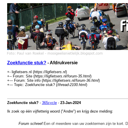
Zoekfunctie stuk?
- Afdrukversie
+- ligfietsers.nl (
https://ligfietsers.nl
)
+-- Forum: Site (
https://ligfietsers.nl/forum-35.html
)
+--- Forum: Site info (
https://ligfietsers.nl/forum-36.html
)
+--- Topic: Zoekfunctie stuk? (
/thread-2100.html
)
Zoekfunctie stuk?
-
365cycle
-
23-Jan-2024
Ik zoek op één vijfletterig woord ("Andre") en krijg deze melding:
Forum schreef:
Een of meerdere van uw zoektermen zijn te kort. D