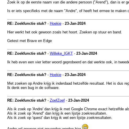
Zoek ik op de eerste naam van die andere persoon ("Arend"), dan is er 
Is er iets specifieks met de naam "Andre", of heeft het ermee te maken 
RE: Zoekfunctie stuk?
-
Hoekie
-
23-Jan-2024
Hier werkt het ook gewoon zoals het hoort. Zoeken op stuur en band.
Getest met Brave en Edge
RE: Zoekfunctie stuk?
-
Willeke_IGKT
-
23-Jan-2024
Ik heb even een vier letter woord geprobeerd en dat werkte ook, in twee
RE: Zoekfunctie stuk?
-
Hoekie
-
23-Jan-2024
Met zoeken op Andre krijg ik inderdaad hetzelfde resultaat. Het is dus re
Ik denk een bug in de software.
RE: Zoekfunctie stuk?
-
ZoefZoef
-
23-Jan-2024
Als ik zoek op 'Andre' dan krijg ik met Google Chrome exact hetzelfde als
Als ik zoek op 'Arend" dan krijg ik een lijstje zoekresultaten.
Als ik zoek op 'quest' dan krijg ik wel een lijstje zoekresultaten.
Andre wil gewoon niet gevonden worden hier