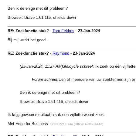
Ben ik de enige met dit probleem?
Browser: Brave 1.61.116, shields down
RE: Zoekfunctie stuk?
-
Tom Fekkes
-
23-Jan-2024
Bij mij werkt het goed.
RE: Zoekfunctie stuk?
-
Raymond
-
23-Jan-2024
(23-Jan-2024, 11:27 AM)
365cycle schreef:
Ik zoek op één vijflett
Forum schreef:
Een of meerdere van uw zoektermen zijn te 
Ben ik de enige met dit probleem?
Browser: Brave 1.61.116, shields down
Ik krijg gewoon resultaat als ik een vijfletterwoord zoek.
Met Edge for Business
120.0.2210.144 (Official build) (64-bit)