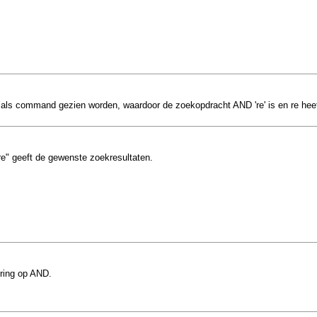
als command gezien worden, waardoor de zoekopdracht AND 're' is en re heeft
re" geeft de gewenste zoekresultaten.
ering op AND.