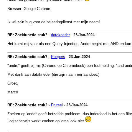
Browser: Google Chrome.
Ik wil zo'n bug voor de belastingdienst met mijn naam!
RE: Zoekfunctie stuk?
-
datakneder
-
23-Jan-2024
Het komt mij voor als een Query Injection. Andre begint met AND en kan 
RE: Zoekfunctie stuk?
-
Roepers
-
23-Jan-2024
"andre" geeft bij mij (Chrome op Chromebook) een foutmelding. "and and
Met dank aan datakneder (die zijn naam eer aandoet.)
Groet,
Marco
RE: Zoekfunctie stuk?
-
Frutsel
-
23-Jan-2024
Zoeken op 'ander' geeft hetzelfde probleem, dus inderdaad is het een filt
Logischerwijs werkt zoeken op 'orca' ook niet