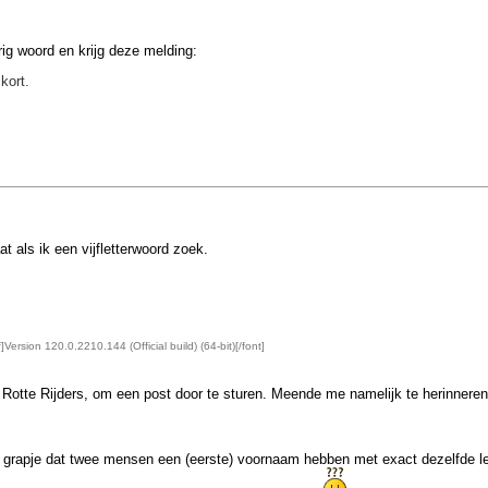
erig woord en krijg deze melding:
kort.
at als ik een vijfletterwoord zoek.
]Version 120.0.2210.144 (Official build) (64-bit)[/font]
e Rotte Rijders, om een post door te sturen. Meende me namelijk te herinnere
 grapje dat twee mensen een (eerste) voornaam hebben met exact dezelfde le