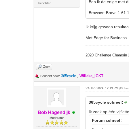
Ben ik de enige met d
berichten
Browser: Brave 1.61.1
Ik krijg gewoon resultaat
Met Edge for Business
2020 Challenge Chamsin 2
Zoek
365cycle
,
Willeke_IGKT
Bedankt door:
23-Jan-2024, 12:19 PM
(Dit be
365cycle schreef:
Ik zoek op één vijflet
Bob Hagendijk
Moderator
Forum schreef: