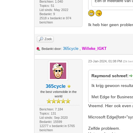
Een of meerdere van u
Berichten: 1.040
Topics: 51
Lid sinds: May 2022
Bedankt: 9
2518 x bedankt in 974
berichten
Ik heb hier geen probl
Zoek
365cycle
,
Willeke_IGKT
Bedankt door:
23-Jan-2024, 01:08 PM
(Dit be
Raymond schreef:
Ik krijg gewoon resulta
365cycle
the best velomobile in the
world
Met Edge for Busine
Vreemd. Hier ook even 
Berichten: 7.184
Topics: 131
Microsoft Edge
[font="sys
Lid sinds: Sep 2020
Bedankt: 15599
12277 x bedankt in 5765
Zelfde probleem.
berichten