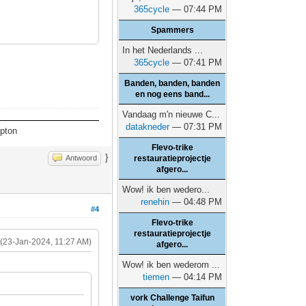
365cycle
— 07:44 PM
Spammers
In het Nederlands ...
365cycle
— 07:41 PM
Banden, banden, banden
en nog eens band...
Vandaag m'n nieuwe C...
datakneder
— 07:31 PM
mpton
Flevo-trike
}
Antwoord
restauratieprojectje
afgero...
Wow! ik ben wedero...
renehin
— 04:48 PM
#4
Flevo-trike
restauratieprojectje
(23-Jan-2024, 11:27 AM)
afgero...
Wow! ik ben wederom ...
tiemen
— 04:14 PM
vork Challenge Taifun