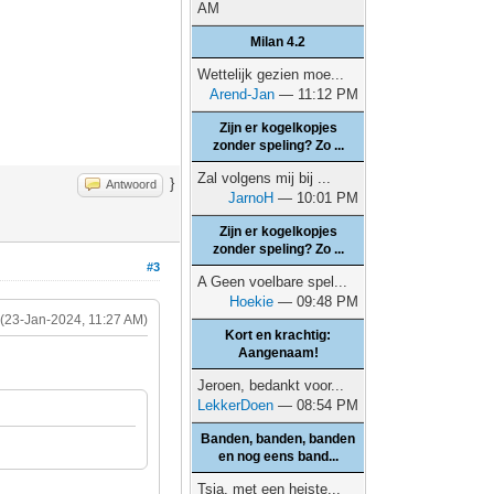
AM
Milan 4.2
Wettelijk gezien moe...
Arend-Jan
— 11:12 PM
Zijn er kogelkopjes
zonder speling? Zo ...
Zal volgens mij bij ...
}
Antwoord
JarnoH
— 10:01 PM
Zijn er kogelkopjes
zonder speling? Zo ...
#3
A Geen voelbare spel...
Hoekie
— 09:48 PM
(23-Jan-2024, 11:27 AM)
Kort en krachtig:
Aangenaam!
Jeroen, bedankt voor...
LekkerDoen
— 08:54 PM
Banden, banden, banden
en nog eens band...
Tsja, met een heiste...