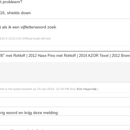
it probleem?
16, shields down
 als ik een vijfletterwoord zoek.
120.0.2210.144 (Official build) (64-bit)
6" met Rohloff | 2012 Hase Pino met Rohloff | 2014 AZOR Texel | 2012 Bro
richt is het laatst bewerkt op 23-Jan-2024, 12:19 PM door
Bob Hagendijk
.)
terig woord en krijg deze melding: