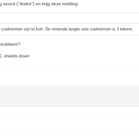
rig woord ("Andre") en krijg deze melding:
zoektermen zijn te kort. De minimale lengte voor zoektermen is 3 tekens.
t probleem?
6, shields down