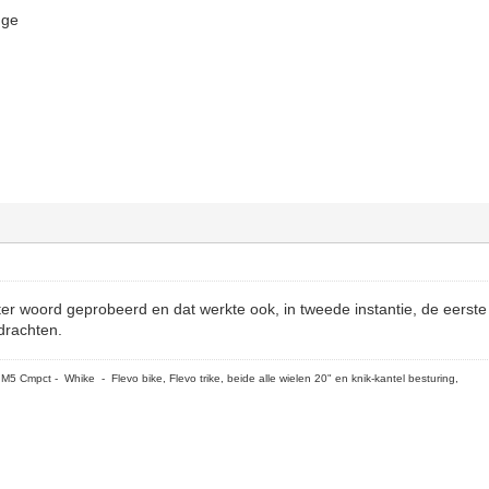
dge
tter woord geprobeerd en dat werkte ook, in tweede instantie, de eerste
drachten.
5 Cmpct - Whike - Flevo bike, Flevo trike, beide alle wielen 20" en knik-kantel besturing,