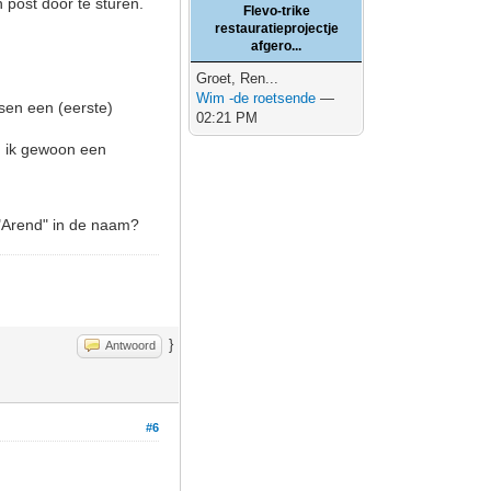
 post door te sturen.
Flevo-trike
restauratieprojectje
afgero...
Groet, Ren...
Wim -de roetsende
—
sen een (eerste)
02:21 PM
g ik gewoon een
 "Arend" in de naam?
}
Antwoord
#6