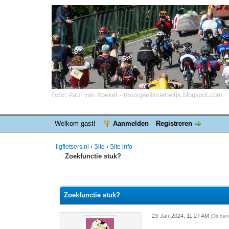
Welkom gast!
Aanmelden
Registreren
ligfietsers.nl
›
Site
›
Site info
Zoekfunctie stuk?
0 stemmen - gemiddelde waardering is 0
1
2
3
4
5
Zoekfunctie stuk?
23-Jan-2024, 11:27 AM
(Dit be