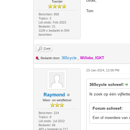
Groet,
Toerder
Tom
Berichten: 658
Topics: 2
Lid sinds: Feb 2023
Bedankt: 21
1109 x bedankt in 594
berichten
Zoek
365cycle
,
Willeke_IGKT
Bedankt door:
23-Jan-2024, 12:08 PM
365cycle schreef:
Ik zoek op één vijflet
Raymond
Weer- en windfietser
Forum schreef:
Berichten: 224
Topics: 8
Een of meerdere van u
Lid sinds: Jul 2022
Bedankt: 66
483 x bedankt in 217