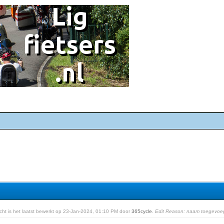
richt is het laatst bewerkt op 23-Jan-2024, 01:10 PM door
365cycle
.
Edit Reason: naam toegevoe