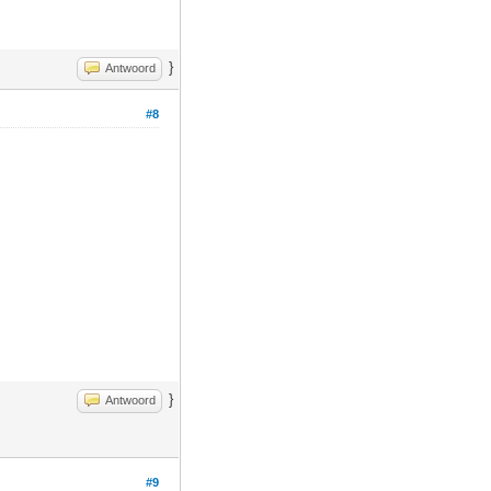
}
Antwoord
#8
}
Antwoord
#9