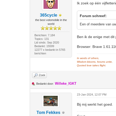
Ik zoek op één vijflette
365cycle
Forum schreef:
the best velomobile in the
world
Een of meerdere van uw 
Berichten: 7.184
Ben ik de enige met di
Topics: 131
Lid sinds: Sep 2020
Bedankt: 15599
Browser: Brave 1.61.11
12277 x bedankt in 5765
berichten
In words of others,
Wisdom blooms, forums unite,
Quoted love takes flight.
Zoek
Willeke_IGKT
Bedankt door:
23-Jan-2024, 12:07 PM
Bij mij werkt het goed.
Tom Fekkes