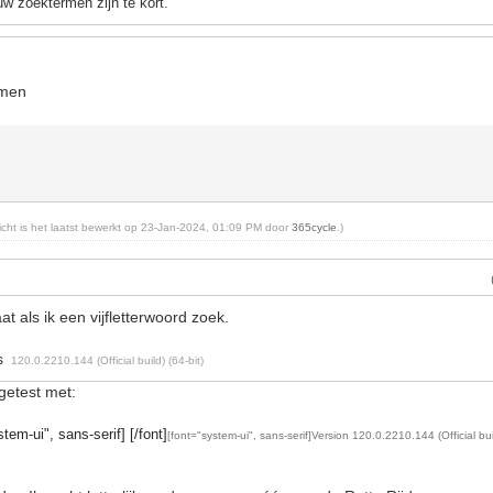
w zoektermen zijn te kort.
emen
richt is het laatst bewerkt op 23-Jan-2024, 01:09 PM door
365cycle
.)
at als ik een vijfletterwoord zoek.
ss
120.0.2210.144 (Official build) (64-bit)
getest met:
tem-ui", sans-serif] [/font]
[font="system-ui", sans-serif]Version 120.0.2210.144 (Official buil