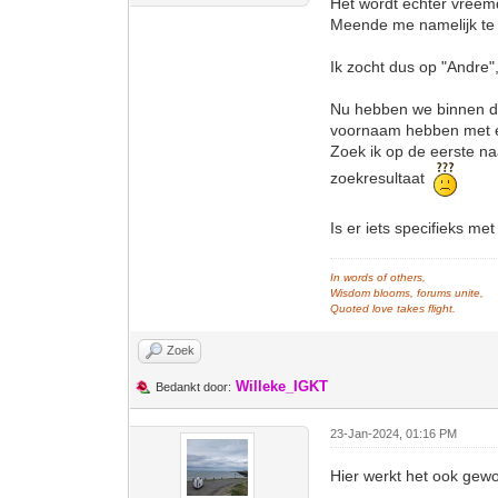
Het wordt echter vreemd
Meende me namelijk te 
Ik zocht dus op "Andre
Nu hebben we binnen de
voornaam hebben met ex
Zoek ik op de eerste n
zoekresultaat
Is er iets specifieks m
In words of others,
Wisdom blooms, forums unite,
Quoted love takes flight.
Zoek
Willeke_IGKT
Bedankt door:
23-Jan-2024, 01:16 PM
Hier werkt het ook gew