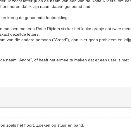
er. Ik zocht letterlijk op de naam van één van de Rotte Rijders, om een
herinneren dat ik zijn naam daarin genoemd had.
", en kreeg de genoemde foutmelding.
 mensen met een Rotte Rijders sticker het leuke grapje dat twee men
act dezelfde letters.
aam van die andere persoon ("Arend"), dan is er geen probleem en krij
et de naam "Andre", of heeft het ermee te maken dat er een user is met
oon zoals het hoort. Zoeken op stuur en band.