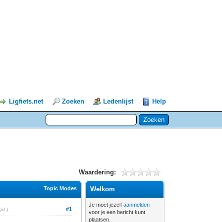
Ligfiets.net
Zoeken
Ledenlijst
Help
Waardering:
Topic Modes
Welkom
Je moet jezelf
aanmelden
#1
gd
)
voor je een bericht kunt
plaatsen.