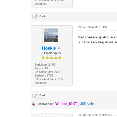
4760 x bedankt in 2042
berichten
Zoek
23-Jan-2024, 01:18 PM
Met zoeken op Andre kri
Ik denk een bug in de s
Hoekie
Kilometervreter
Berichten: 2.406
Topics: 138
Lid sinds: May 2018
Bedankt: 8785
3991 x bedankt in 1850
berichten
Zoek
Willeke_IGKT
,
365cycle
Bedankt door:
23-Jan-2024, 01:21 PM
(Dit be