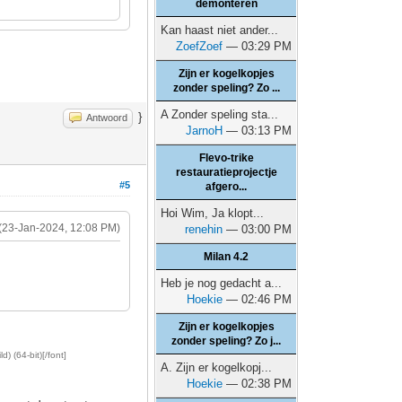
demonteren
Kan haast niet ander...
ZoefZoef
— 03:29 PM
Zijn er kogelkopjes
zonder speling? Zo ...
A Zonder speling sta...
}
Antwoord
JarnoH
— 03:13 PM
Flevo-trike
restauratieprojectje
#5
afgero...
Hoi Wim, Ja klopt...
(23-Jan-2024, 12:08 PM)
renehin
— 03:00 PM
Milan 4.2
Heb je nog gedacht a...
Hoekie
— 02:46 PM
Zijn er kogelkopjes
zonder speling? Zo j...
d) (64-bit)[/font]
A. Zijn er kogelkopj...
Hoekie
— 02:38 PM