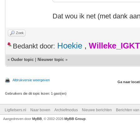
Dat wou ik net (met dank aa
Zoek
Hoekie
,
Willeke_IGKT
Bedankt door:
«
Ouder topic
|
Nieuwer topic
»
Afdrukversie weergeven
Ga naar locat
Gebruikers die dit topic lezen: 1 gast(en)
Ligfietsers.nl
Naar boven
Archiefmodus
Nieuwe berichten
Berichten va
Aangedreven door
MyBB
, © 2002-2026
MyBB Group
.