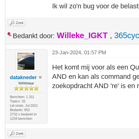
Ik wil zo'n bug voor de belas
Zoek
Willeke_IGKT
,
365cyc
Bedankt door:
23-Jan-2024, 01:57 PM
Het komt mij voor als een Qu
AND en kan als command ge
datakneder
WAWelaar
zoekopdracht AND 're' is en r
Berichten: 1.311
Topics: 32
Lid sinds: Jul 2021
Bedankt: 852
2732 x bedankt in
1234 berichten
Zoek