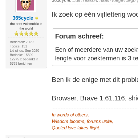
365cycle
.
Edit Reason: naam toegevoegd
Ik zoek op één vijfletterig w
365cycle
the best velomobile in
the world
Forum schreef:
Berichten: 7.182
Topics: 131
Een of meerdere van uw zoekt
Lid sinds: Sep 2020
Bedankt: 15599
lengte voor zoektermen is 3 t
12275 x bedankt in
5763 berichten
Ben ik de enige met dit prob
Browser: Brave 1.61.116, sh
In words of others,
Wisdom blooms, forums unite,
Quoted love takes flight.