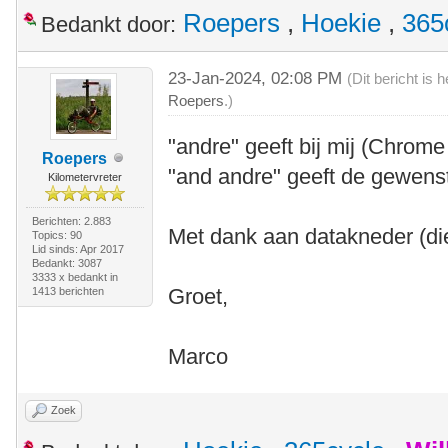
Roepers
,
Hoekie
,
365
Bedankt door:
23-Jan-2024, 02:08 PM
(Dit bericht is
Roepers
.)
"andre" geeft bij mij (Chro
Roepers
"and andre" geeft de gewenst
Kilometervreter
Berichten: 2.883
Met dank aan datakneder (di
Topics: 90
Lid sinds: Apr 2017
Bedankt: 3087
3333 x bedankt in
Groet,
1413 berichten
Marco
Zoek