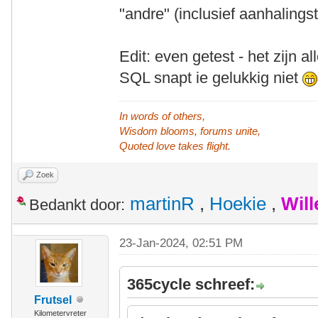
"andre" (inclusief aanhalings
Edit: even getest - het zijn a
SQL snapt ie gelukkig niet
In words of others,
Wisdom blooms, forums unite,
Quoted love takes flight.
Zoek
martinR
,
Hoekie
,
Wil
Bedankt door:
23-Jan-2024, 02:51 PM
365cycle schreef:
Frutsel
Kilometervreter