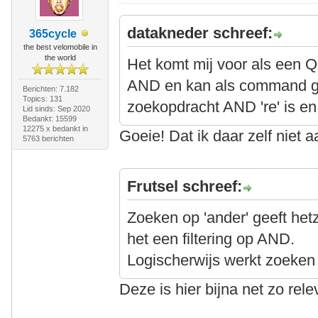
datakneder schreef:
365cycle
the best velomobile in
the world
Het komt mij voor als een Q
AND en kan als command g
Berichten: 7.182
Topics: 131
zoekopdracht AND 're' is en 
Lid sinds: Sep 2020
Bedankt: 15599
12275 x bedankt in
Goeie! Dat ik daar zelf niet
5763 berichten
Frutsel schreef:
Zoeken op 'ander' geeft het
het een filtering op AND.
Logischerwijs werkt zoeken 
Deze is hier bijna net zo rel