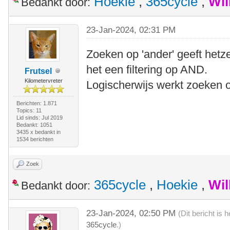
Hoekie
,
365cycle
,
Wil
Bedankt door:
23-Jan-2024, 02:31 PM
Zoeken op 'ander' geeft hetz
het een filtering op AND.
Frutsel
Kilometervreter
Logischerwijs werkt zoeken o
Berichten: 1.871
Topics: 11
Lid sinds: Jul 2019
Bedankt: 1051
3435 x bedankt in
1534 berichten
Zoek
365cycle
,
Hoekie
,
Wil
Bedankt door:
23-Jan-2024, 02:50 PM
(Dit bericht is
365cycle
.)