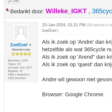
Zoek
Willeke_IGKT
,
365cyc
Bedankt door:
23-Jan-2024, 01:21 PM
(Dit bericht is
ZoefZoef
.)
Als ik zoek op 'Andre' dan k
ZoefZoef
hetzelfde als wat 365cycle nu
Kilometervreter
Als ik zoek op 'Arend" dan kri
Berichten: 2.878
Als ik zoek op 'quest' dan krij
Topics: 30
Lid sinds: Dec 2017
Bedankt: 42
4456 x bedankt in
Andre wil gewoon niet gevo
2452 berichten
Browser: Google Chrome.