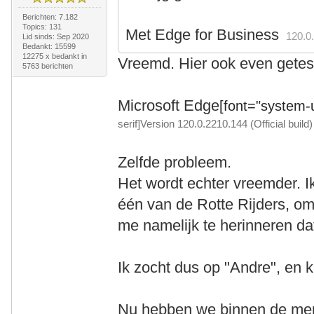
Berichten: 7.182
Topics: 131
Met Edge for Business
120.0.2
Lid sinds: Sep 2020
Bedankt: 15599
12275 x bedankt in
Vreemd. Hier ook even getes
5763 berichten
Microsoft Edge
[font="system-ui
serif]Version 120.0.2210.144 (Official build) 
Zelfde probleem.
Het wordt echter vreemder. Ik
één van de Rotte Rijders, o
me namelijk te herinneren da
Ik zocht dus op "Andre", en
Nu hebben we binnen de mens