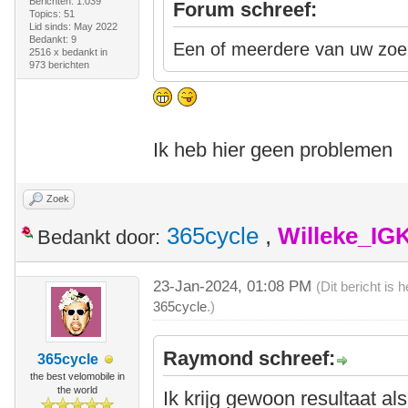
Berichten: 1.039
Forum schreef:
Topics: 51
Lid sinds: May 2022
Bedankt: 9
Een of meerdere van uw zoek
2516 x bedankt in
973 berichten
Ik heb hier geen problemen
Zoek
365cycle
,
Willeke_IG
Bedankt door:
23-Jan-2024, 01:08 PM
(Dit bericht is
365cycle
.)
Raymond schreef:
365cycle
the best velomobile in
the world
Ik krijg gewoon resultaat als