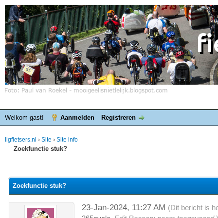
Welkom gast!
Aanmelden
Registreren
ligfietsers.nl
›
Site
›
Site info
Zoekfunctie stuk?
elde waardering is 0
Zoekfunctie stuk?
23-Jan-2024, 11:27 AM
(Dit bericht is