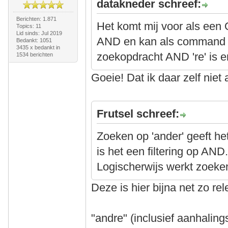
datakneder schreef:
Berichten: 1.871
Het komt mij voor als een 
Topics: 11
Lid sinds: Jul 2019
AND en kan als command 
Bedankt: 1051
3435 x bedankt in
zoekopdracht AND 're' is en
1534 berichten
Goeie! Dat ik daar zelf nie
Frutsel schreef:
Zoeken op 'ander' geeft he
is het een filtering op AND
Logischerwijs werkt zoeken
Deze is hier bijna net zo re
"andre" (inclusief aanhaling