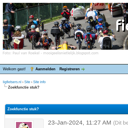
Welkom gast!
Aanmelden
Registreren
ligfietsers.nl
›
Site
›
Site info
Zoekfunctie stuk?
elde waardering is 0
Zoekfunctie stuk?
23-Jan-2024, 11:27 AM
(Dit b