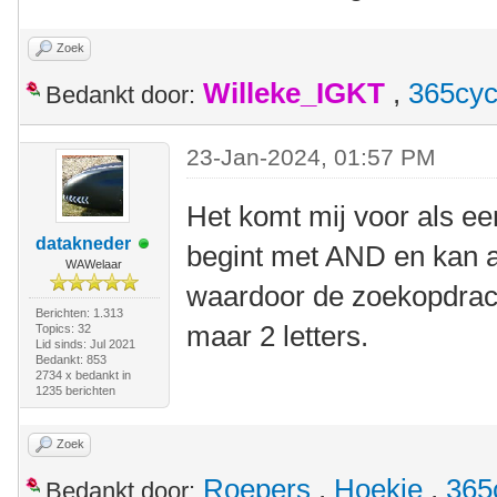
Zoek
Willeke_IGKT
,
365cyc
Bedankt door:
23-Jan-2024, 01:57 PM
Het komt mij voor als ee
datakneder
begint met AND en kan 
WAWelaar
waardoor de zoekopdracht
Berichten: 1.313
maar 2 letters.
Topics: 32
Lid sinds: Jul 2021
Bedankt: 853
2734 x bedankt in
1235 berichten
Zoek
Roepers
,
Hoekie
,
365
Bedankt door: