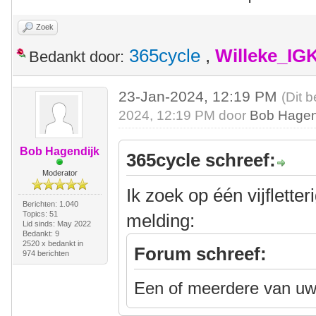
Zoek
365cycle
,
Willeke_IG
Bedankt door:
23-Jan-2024, 12:19 PM
(Dit 
2024, 12:19 PM door
Bob Hagen
Bob Hagendijk
365cycle schreef:
Moderator
Ik zoek op één vijflette
Berichten: 1.040
Topics: 51
melding:
Lid sinds: May 2022
Bedankt: 9
2520 x bedankt in
Forum schreef:
974 berichten
Een of meerdere van uw 