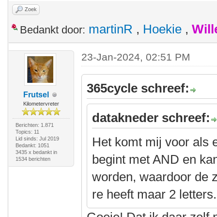
Zoek
martinR
,
Hoekie
,
Wil
Bedankt door:
23-Jan-2024, 02:51 PM
365cycle schreef:
Frutsel
Kilometervreter
datakneder schreef:
Berichten: 1.871
Topics: 11
Het komt mij voor als 
Lid sinds: Jul 2019
Bedankt: 1051
3435 x bedankt in
begint met AND en ka
1534 berichten
worden, waardoor de z
re heeft maar 2 letters.