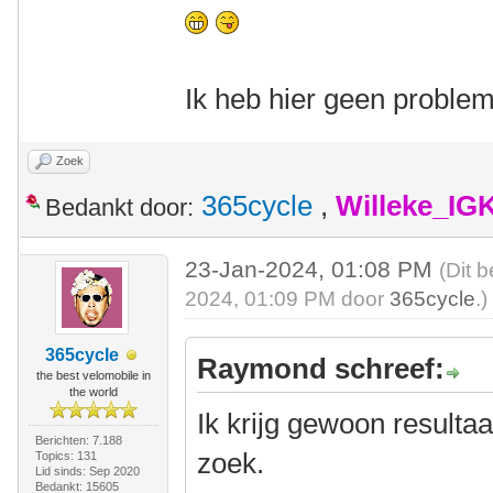
Ik heb hier geen proble
Zoek
365cycle
,
Willeke_IG
Bedankt door:
23-Jan-2024, 01:08 PM
(Dit 
2024, 01:09 PM door
365cycle
.)
365cycle
Raymond schreef:
the best velomobile in
the world
Ik krijg gewoon resultaat
Berichten: 7.188
zoek.
Topics: 131
Lid sinds: Sep 2020
Bedankt: 15605