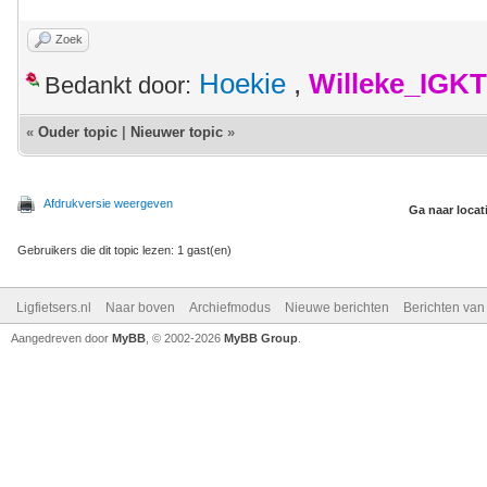
Zoek
Hoekie
,
Willeke_IGKT
Bedankt door:
«
Ouder topic
|
Nieuwer topic
»
Afdrukversie weergeven
Ga naar locat
Gebruikers die dit topic lezen: 1 gast(en)
Ligfietsers.nl
Naar boven
Archiefmodus
Nieuwe berichten
Berichten va
Aangedreven door
MyBB
, © 2002-2026
MyBB Group
.