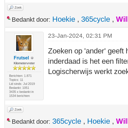
Zoek
Hoekie
,
365cycle
,
Wil
Bedankt door:
23-Jan-2024, 02:31 PM
Zoeken op 'ander' geeft 
Frutsel
inderdaad is het een filt
Kilometervreter
Logischerwijs werkt zoek
Berichten: 1.871
Topics: 11
Lid sinds: Jul 2019
Bedankt: 1051
3435 x bedankt in
1534 berichten
Zoek
365cycle
,
Hoekie
,
Wil
Bedankt door: