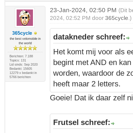
23-Jan-2024, 02:50 PM
(Dit 
2024, 02:52 PM door
365cycle
.)
365cycle
datakneder schreef:
the best velomobile in
the world
Het komt mij voor als e
Berichten: 7.188
begint met AND en kan
Topics: 131
Lid sinds: Sep 2020
Bedankt: 15605
worden, waardoor de zo
12279 x bedankt in
5766 berichten
heeft maar 2 letters.
Goeie! Dat ik daar zelf 
Frutsel schreef: