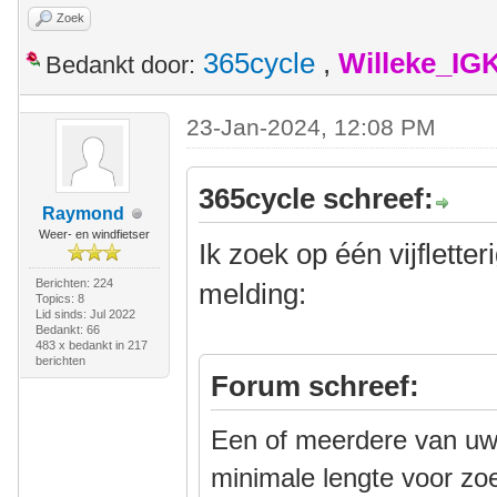
Zoek
365cycle
,
Willeke_IG
Bedankt door:
23-Jan-2024, 12:08 PM
365cycle schreef:
Raymond
Weer- en windfietser
Ik zoek op één vijflette
Berichten: 224
melding:
Topics: 8
Lid sinds: Jul 2022
Bedankt: 66
483 x bedankt in 217
berichten
Forum schreef:
Een of meerdere van uw 
minimale lengte voor zo