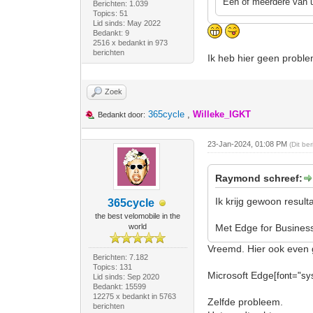
Een of meerdere van u
Berichten: 1.039
Topics: 51
Lid sinds: May 2022
Bedankt: 9
2516 x bedankt in 973
berichten
Ik heb hier geen probl
Zoek
365cycle
,
Willeke_IGKT
Bedankt door:
23-Jan-2024, 01:08 PM
(Dit be
Raymond schreef:
Ik krijg gewoon resulta
365cycle
the best velomobile in the
world
Met Edge for Busine
Vreemd. Hier ook even 
Berichten: 7.182
Topics: 131
Microsoft Edge
[font="sys
Lid sinds: Sep 2020
Bedankt: 15599
12275 x bedankt in 5763
Zelfde probleem.
berichten