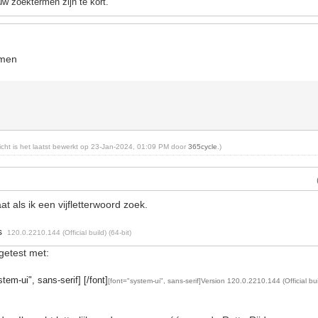
w zoektermen zijn te kort.
emen
richt is het laatst bewerkt op 23-Jan-2024, 01:09 PM door
365cycle
.)
at als ik een vijfletterwoord zoek.
ss
120.0.2210.144 (Official build) (64-bit)
getest met:
tem-ui", sans-serif] [/font]
[font="system-ui", sans-serif]Version 120.0.2210.144 (Official buil