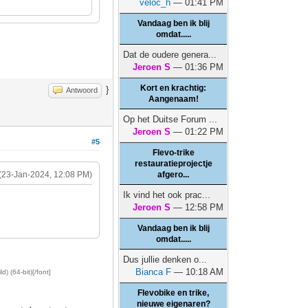
veloc_h
— 01:41 PM
Vandaag ben ik blij
omdat.....
Dat de oudere genera...
Jeroen S
— 01:36 PM
Kort en krachtig:
}
Antwoord
Aangenaam!
Op het Duitse Forum ...
Jeroen S
— 01:22 PM
#5
Flevo-trike
restauratieprojectje
(23-Jan-2024, 12:08 PM)
afgero...
Ik vind het ook prac...
Jeroen S
— 12:58 PM
Vandaag ben ik blij
omdat.....
Dus jullie denken o...
Bianca F
— 10:18 AM
d) (64-bit)[/font]
Flevobike en trike,
nieuwe eigenaren?