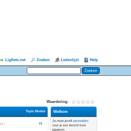
Ligfiets.net
Zoeken
Ledenlijst
Help
Waardering:
Topic Modes
Welkom
Je moet jezelf
aanmelden
#1
gd
)
voor je een bericht kunt
plaatsen.