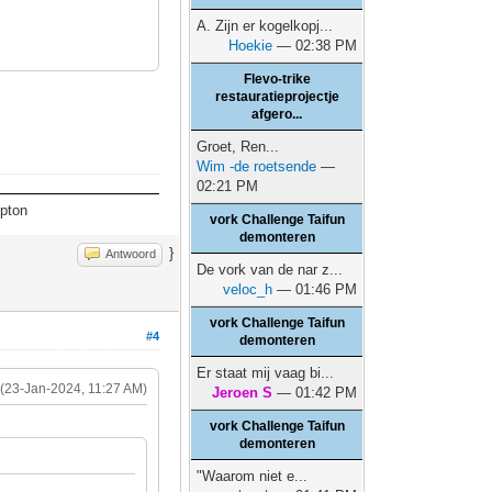
A. Zijn er kogelkopj...
Hoekie
— 02:38 PM
Flevo-trike
restauratieprojectje
afgero...
Groet, Ren...
Wim -de roetsende
—
02:21 PM
mpton
vork Challenge Taifun
demonteren
}
Antwoord
De vork van de nar z...
veloc_h
— 01:46 PM
vork Challenge Taifun
#4
demonteren
Er staat mij vaag bi...
(23-Jan-2024, 11:27 AM)
Jeroen S
— 01:42 PM
vork Challenge Taifun
demonteren
"Waarom niet e...