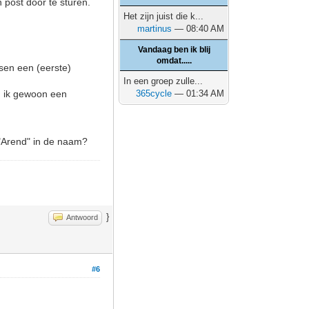
 post door te sturen.
Het zijn juist die k...
martinus
— 08:40 AM
Vandaag ben ik blij
omdat.....
sen een (eerste)
In een groep zulle...
g ik gewoon een
365cycle
— 01:34 AM
 "Arend" in de naam?
}
Antwoord
#6