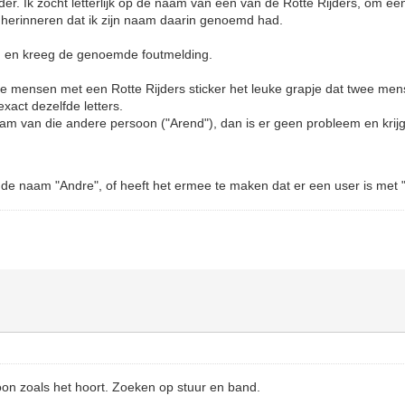
er. Ik zocht letterlijk op de naam van één van de Rotte Rijders, om een
herinneren dat ik zijn naam daarin genoemd had.
", en kreeg de genoemde foutmelding.
 mensen met een Rotte Rijders sticker het leuke grapje dat twee men
act dezelfde letters.
aam van die andere persoon ("Arend"), dan is er geen probleem en krij
et de naam "Andre", of heeft het ermee te maken dat er een user is met
oon zoals het hoort. Zoeken op stuur en band.