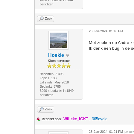
4760 x bedankt in 2042
berichten
Zoek
23-Jan-2024, 01:18 PM
Met zoeken op Andre kri
Ik denk een bug in de s
Hoekie
Kilometervreter
Berichten: 2.405
Topics: 138
Lid sinds: May 2018
Bedankt: 8785
3990 x bedankt in 1849
berichten
Zoek
Willeke_IGKT
,
365cycle
Bedankt door:
23-Jan-2024, 01:21 PM
(Dit be