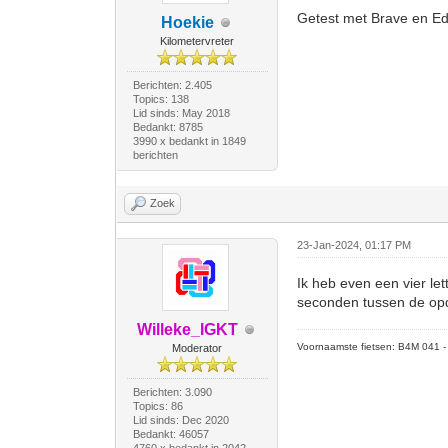
Getest met Brave en E
Hoekie
Kilometervreter
Berichten: 2.405
Topics: 138
Lid sinds: May 2018
Bedankt: 8785
3990 x bedankt in 1849
berichten
Zoek
23-Jan-2024, 01:17 PM
Ik heb even een vier le
seconden tussen de op
Willeke_IGKT
Voornaamste fietsen: B4M 041 - M
Moderator
Berichten: 3.090
Topics: 86
Lid sinds: Dec 2020
Bedankt: 46057