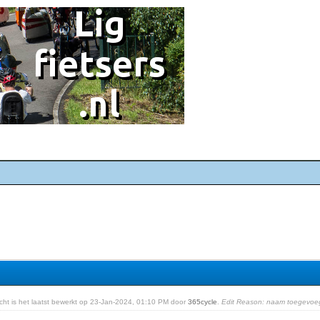
richt is het laatst bewerkt op 23-Jan-2024, 01:10 PM door
365cycle
.
Edit Reason: naam toegevoe