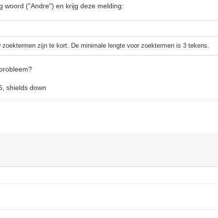
rig woord ("Andre") en krijg deze melding:
zoektermen zijn te kort. De minimale lengte voor zoektermen is 3 tekens.
t probleem?
6, shields down