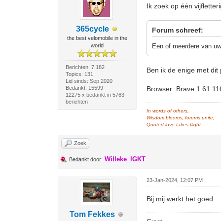
Ik zoek op één vijflette
365cycle
Forum schreef:
the best velomobile in the
world
Een of meerdere van uw 
Berichten: 7.182
Ben ik de enige met di
Topics: 131
Lid sinds: Sep 2020
Bedankt: 15599
Browser: Brave 1.61.11
12275 x bedankt in 5763
berichten
In words of others,
Wisdom blooms, forums unite,
Quoted love takes flight.
Zoek
Willeke_IGKT
Bedankt door:
23-Jan-2024, 12:07 PM
Bij mij werkt het goed.
Tom Fekkes