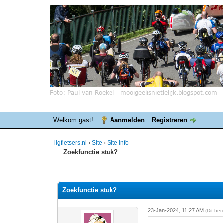
Welkom gast!
Aanmelden
Registreren
ligfietsers.nl
›
Site
›
Site info
Zoekfunctie stuk?
0 stemmen - gemiddelde waardering is 0
1
2
3
4
5
Zoekfunctie stuk?
23-Jan-2024, 11:27 AM
(Dit be