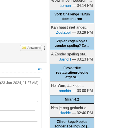
Wow! ik ben wederom ...
tiemen
— 04:14 PM
vork Challenge Taifun
demonteren
Kan haast niet ander...
ZoefZoef
— 03:29 PM
Zijn er kogelkopjes
zonder speling? Zo ...
}
Antwoord
A Zonder speling sta...
JarnoH
— 03:13 PM
Flevo-trike
#3
restauratieprojectje
afgero...
(23-Jan-2024, 11:27 AM)
Hoi Wim, Ja klopt...
renehin
— 03:00 PM
Milan 4.2
Heb je nog gedacht a...
Hoekie
— 02:46 PM
Zijn er kogelkopjes
zonder speling? Zo j...