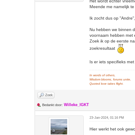
Het wordt echter vreemd
Meende me namelijk te 
Ik zocht dus op "Andre
Nu hebben we binnen de
voornaam hebben met ex
Zoek ik op de eerste n
zoekresultaat
Is er iets specifieks m
In words of others,
Wisdom blooms, forums unite,
Quoted love takes flight.
Zoek
Willeke_IGKT
Bedankt door:
23-Jan-2024, 01:16 PM
Hier werkt het ook gew