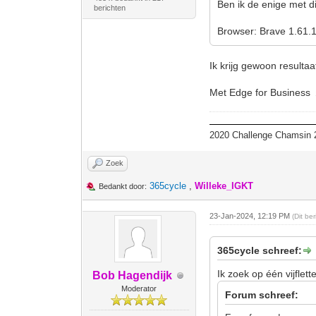
Ben ik de enige met d
berichten
Browser: Brave 1.61.1
Ik krijg gewoon resultaat
Met Edge for Business
2020 Challenge Chamsin 2
Zoek
365cycle
,
Willeke_IGKT
Bedankt door:
23-Jan-2024, 12:19 PM
(Dit be
365cycle schreef:
Ik zoek op één vijflet
Bob Hagendijk
Moderator
Forum schreef: