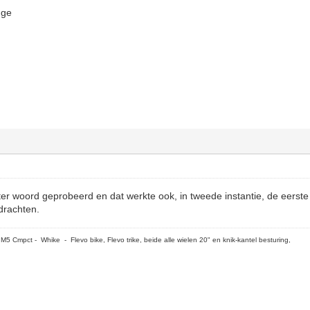
dge
tter woord geprobeerd en dat werkte ook, in tweede instantie, de eerste
drachten.
5 Cmpct - Whike - Flevo bike, Flevo trike, beide alle wielen 20" en knik-kantel besturing,