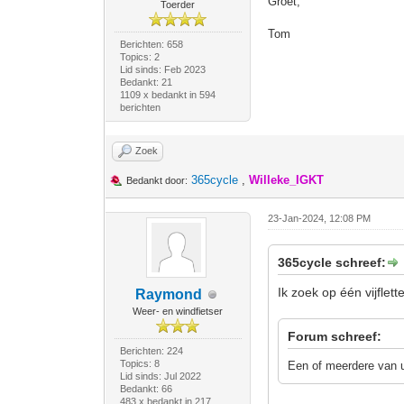
Groet,
Toerder
Tom
Berichten: 658
Topics: 2
Lid sinds: Feb 2023
Bedankt: 21
1109 x bedankt in 594
berichten
Zoek
365cycle
,
Willeke_IGKT
Bedankt door:
23-Jan-2024, 12:08 PM
365cycle schreef:
Ik zoek op één vijflet
Raymond
Weer- en windfietser
Forum schreef:
Berichten: 224
Topics: 8
Een of meerdere van u
Lid sinds: Jul 2022
Bedankt: 66
483 x bedankt in 217