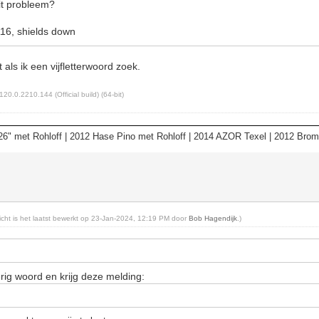
it probleem?
16, shields down
 als ik een vijfletterwoord zoek.
120.0.2210.144 (Official build) (64-bit)
6" met Rohloff | 2012 Hase Pino met Rohloff | 2014 AZOR Texel | 2012 Bro
richt is het laatst bewerkt op 23-Jan-2024, 12:19 PM door
Bob Hagendijk
.)
terig woord en krijg deze melding: