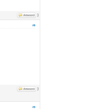
}
Antwoord
#8
}
Antwoord
#9