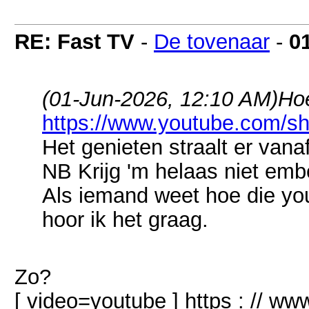
RE: Fast TV
-
De tovenaar
-
0
(01-Jun-2026, 12:10 AM)
Hoe
https://www.youtube.com/s
Het genieten straalt er vanaf
NB Krijg 'm helaas niet em
Als iemand weet hoe die yo
hoor ik het graag.
Zo?
[ video=youtube ] https : // w