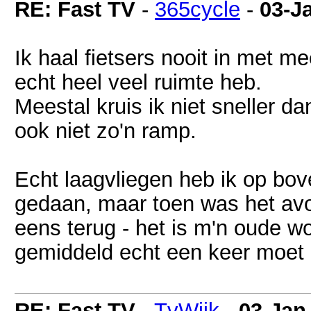
RE: Fast TV
-
365cycle
-
03-J
Ik haal fietsers nooit in met m
echt heel veel ruimte heb.
Meestal kruis ik niet sneller 
ook niet zo'n ramp.
Echt laagvliegen heb ik op bo
gedaan, maar toen was het avo
eens terug - het is m'n oude w
gemiddeld echt een keer moet
RE: Fast TV
-
TvWijk
-
03-Jan