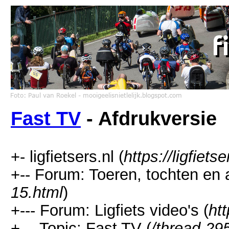
Fast TV
- Afdrukversie
+- ligfietsers.nl (
https://ligfietse
+-- Forum: Toeren, tochten en 
15.html
)
+--- Forum: Ligfiets video's (
htt
+--- Topic: Fast TV (
/thread-29