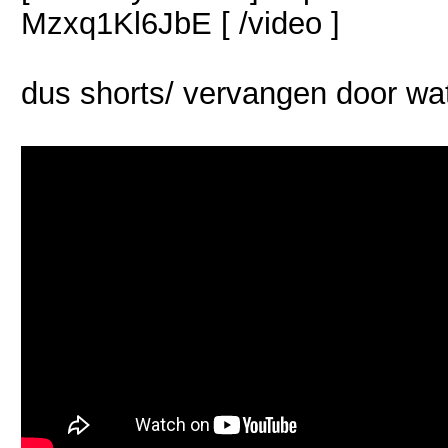
Mzxq1Kl6JbE [ /video ]
dus shorts/ vervangen door w