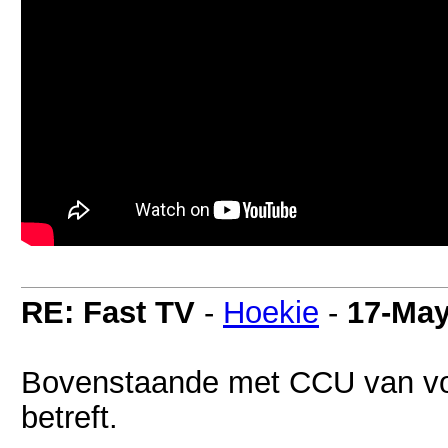
RE: Fast TV
-
Hoekie
-
17-May
Bovenstaande met CCU van vor
betreft.