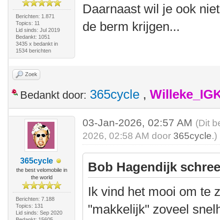
Daarnaast wil je ook niet
Berichten: 1.871
de berm krijgen...
Topics: 11
Lid sinds: Jul 2019
Bedankt: 1051
3435 x bedankt in
1534 berichten
Zoek
365cycle
,
Willeke_IG
Bedankt door:
03-Jan-2026, 02:57 AM
(Dit b
2026, 02:58 AM door
365cycle
.)
365cycle
Bob Hagendijk schree
the best velomobile in
the world
Ik vind het mooi om te 
Berichten: 7.188
"makkelijk" zoveel sne
Topics: 131
Lid sinds: Sep 2020
Bedankt: 15605