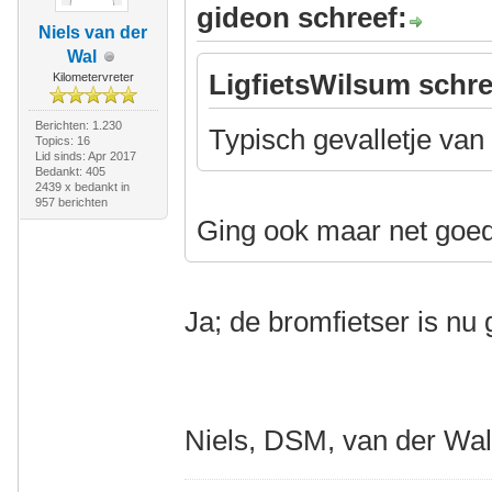
gideon schreef:
Niels van der
Wal
LigfietsWilsum schre
Kilometervreter
Berichten: 1.230
Typisch gevalletje va
Topics: 16
Lid sinds: Apr 2017
Bedankt: 405
2439 x bedankt in
957 berichten
Ging ook maar net goe
Ja; de bromfietser is nu
Niels, DSM, van der Wa