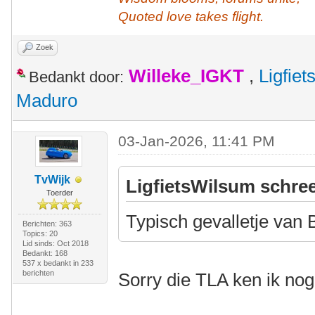
Quoted love takes flight.
Zoek
Willeke_IGKT
,
Ligfie
Bedankt door:
Maduro
03-Jan-2026, 11:41 PM
TvWijk
LigfietsWilsum schree
Toerder
Typisch gevalletje van
Berichten: 363
Topics: 20
Lid sinds: Oct 2018
Bedankt: 168
537 x bedankt in 233
berichten
Sorry die TLA ken ik nog 