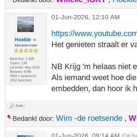
01-Jun-2026, 12:10 AM
https://www.youtube.co
Hoekie
Het genieten straalt er v
Kilometervreter
Berichten: 2.408
Topics: 138
NB Krijg 'm helaas niet
Lid sinds: May 2018
Bedankt: 8788
Als iemand weet hoe die
3994 x bedankt in
1852 berichten
embedden, dan hoor ik h
Zoek
Wim -de roetsende
,
W
Bedankt door:
01-Jun-2026, 09:14 AM
(Dit b