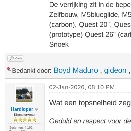
De verrijking zit in de bep
Zelfbouw, M5blueglide, M5
(carbon), Quest 20", Que
(prototype) Quest 26" (ca
Snoek
Zoek
Boyd Maduro
,
gideon
Bedankt door:
02-Jan-2026, 08:10 PM
Wat een topsnelheid z
Hardloper
Kilometervreter
Geduld en respect voor d
Berichten: 4.192