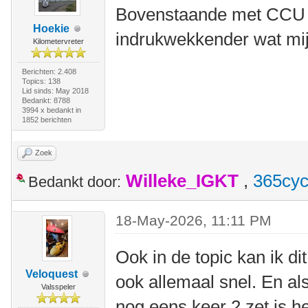
Bovenstaande met CCU 
Hoekie
indrukwekkender wat mij 
Kilometervreter
Berichten: 2.408
Topics: 138
Lid sinds: May 2018
Bedankt: 8788
3994 x bedankt in
1852 berichten
Zoek
Willeke_IGKT
,
365cyc
Bedankt door:
18-May-2026, 11:11 PM
Ook in de topic kan ik di
Veloquest
ook allemaal snel. En al
Valsspeler
nog eens keer 2 zet is h