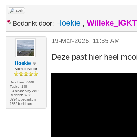
Zoek
Hoekie
,
Willeke_IGKT
Bedankt door:
19-Mar-2026, 11:35 AM
Deze past hier heel moo
Hoekie
Kilometervreter
Berichten: 2.408
Topics: 138
Lid sinds: May 2018
Bedankt: 8788
3994 x bedankt in
1852 berichten