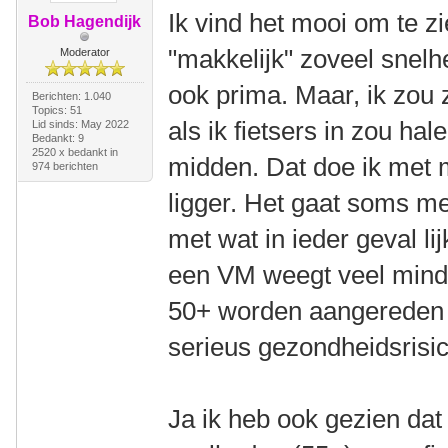
Ik vind het mooi om te z
Bob Hagendijk
"makkelijk" zoveel snel
Moderator
ook prima. Maar, ik zou 
Berichten: 1.040
Topics: 51
als ik fietsers in zou hal
Lid sinds: May 2022
Bedankt: 9
2520 x bedankt in
midden. Dat doe ik met 
974 berichten
ligger. Het gaat soms me
met wat in ieder geval li
een VM weegt veel mind
50+ worden aangereden 
serieus gezondheidsrisico 
Ja ik heb ook gezien dat