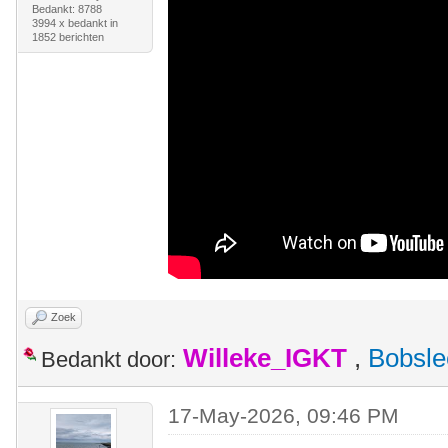
Bedankt: 8788
3994 x bedankt in
1852 berichten
Zoek
Willeke_IGKT
,
Bobsle
Bedankt door:
17-May-2026, 09:46 PM