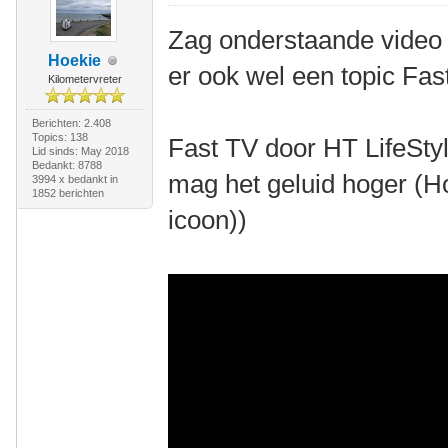
Zag onderstaande video
Hoekie
er ook wel een topic Fa
Kilometervreter
Berichten: 2.408
Topics: 138
Fast TV door HT LifeStyl
Lid sinds: May 2018
Bedankt: 8788
mag het geluid hoger (H
3994 x bedankt in
1852 berichten
icoon))