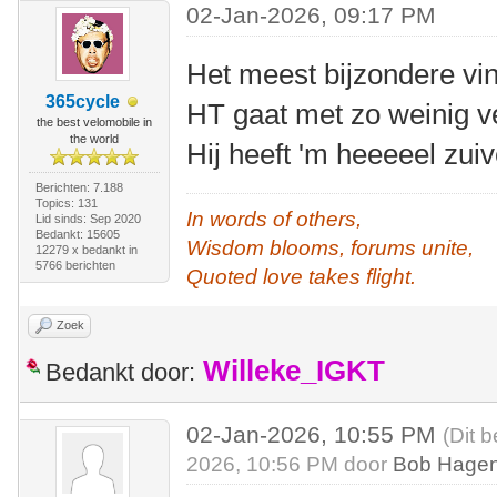
02-Jan-2026, 09:17 PM
Het meest bijzondere vi
365cycle
HT gaat met zo weinig
the best velomobile in
the world
Hij heeft 'm heeeeel zuiv
Berichten: 7.188
Topics: 131
In words of others,
Lid sinds: Sep 2020
Bedankt: 15605
Wisdom blooms, forums unite,
12279 x bedankt in
5766 berichten
Quoted love takes flight.
Zoek
Willeke_IGKT
Bedankt door:
02-Jan-2026, 10:55 PM
(Dit 
2026, 10:56 PM door
Bob Hagen