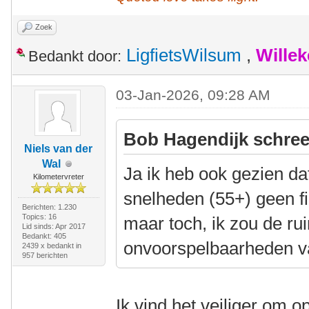
Zoek
LigfietsWilsum
,
Wille
Bedankt door:
03-Jan-2026, 09:28 AM
Bob Hagendijk schree
Niels van der
Wal
Ja ik heb ook gezien da
Kilometervreter
snelheden (55+) geen f
Berichten: 1.230
Topics: 16
maar toch, ik zou de ru
Lid sinds: Apr 2017
Bedankt: 405
onvoorspelbaarheden v
2439 x bedankt in
957 berichten
Ik vind het veiliger om o