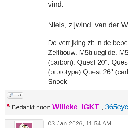
vind.
Niels, zijwind, van der W
De verrijking zit in de bep
Zelfbouw, M5blueglide, M5
(carbon), Quest 20", Que
(prototype) Quest 26" (ca
Snoek
Zoek
Willeke_IGKT
,
365cyc
Bedankt door:
03-Jan-2026, 11:54 AM