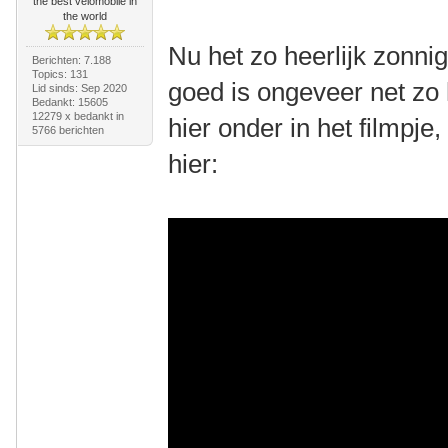
the best velomobile in
the world
Nu het zo heerlijk zonnig
Berichten: 7.188
Topics: 131
goed is ongeveer net zo 
Lid sinds: Sep 2020
Bedankt: 15605
12279 x bedankt in
hier onder in het filmpje
5766 berichten
hier: