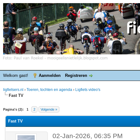
Welkom gast!
Aanmelden
Registreren
ligfietsers.nl
›
Toeren, tochten en agenda
›
Ligfiets video's
Fast TV
elde waardering is 0
Pagina's (2):
1
2
Volgende »
Fast TV
02-Jan-2026, 06:35 PM