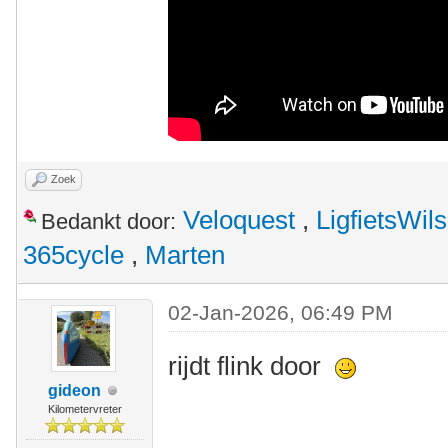
Zoek
Veloquest
,
LigfietsWil
Bedankt door:
365cycle
,
Marten
02-Jan-2026, 06:49 PM
rijdt flink door
gideon
Kilometervreter