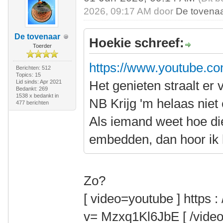
2026, 09:17 AM door
De tovena
De tovenaar
Hoekie schreef:
Toerder
https://www.youtube.c
Berichten: 512
Topics: 15
Het genieten straalt er 
Lid sinds: Apr 2021
Bedankt: 269
1538 x bedankt in
NB Krijg 'm helaas nie
477 berichten
Als iemand weet hoe di
embedden, dan hoor ik 
Zo?
[ video=youtube ] https 
v= Mzxq1Kl6JbE [ /video