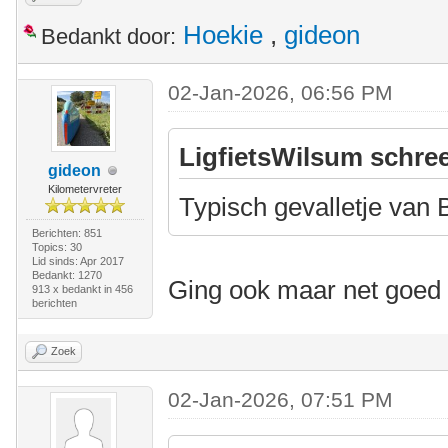
Hoekie
,
gideon
Bedankt door:
02-Jan-2026, 06:56 PM
LigfietsWilsum schree
gideon
Kilometervreter
Typisch gevalletje van
Berichten: 851
Topics: 30
Lid sinds: Apr 2017
Bedankt: 1270
Ging ook maar net goed
913 x bedankt in 456
berichten
Zoek
02-Jan-2026, 07:51 PM