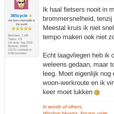
Ik haal fietsers nooit in
365cycle
brommersnelheid, tenzij 
the best velomobile in
the world
Meestal kruis ik niet sne
tempo maken ook niet z
Berichten: 7.188
Topics: 131
Lid sinds: Sep 2020
Bedankt: 15605
12279 x bedankt in
Echt laagvliegen heb ik 
5766 berichten
weleens gedaan, maar t
leeg. Moet eigenlijk nog 
woon-werkroute en ik vi
keer moet lukken
In words of others,
Wisdom blooms, forums unite,