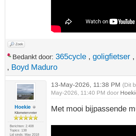
Zoek
365cycle
,
goligfietser
Bedankt door:
,
Boyd Maduro
13-May-2026, 11:38 PM
(Dit 
May-2026, 11:40 PM door
Hoeki
Met mooi bijpassende m
Hoekie
Kilometervreter
Berichten: 2.408
Topics: 138
Lid sinds: May 2018