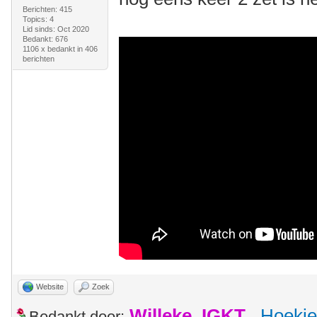
Berichten: 415
Topics: 4
Lid sinds: Oct 2020
Bedankt: 676
1106 x bedankt in 406
berichten
Website
Zoek
Willeke_IGKT
,
Hoekie
Bedankt door: