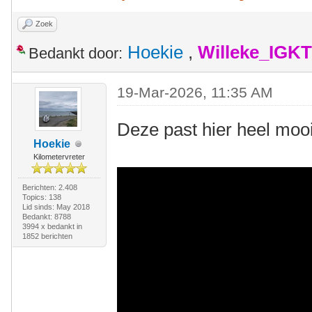
Zoek
Hoekie
,
Willeke_IGKT
Bedankt door:
19-Mar-2026, 11:35 AM
Deze past hier heel moo
Hoekie
Kilometervreter
Berichten: 2.408
Topics: 138
Lid sinds: May 2018
Bedankt: 8788
3994 x bedankt in
1852 berichten