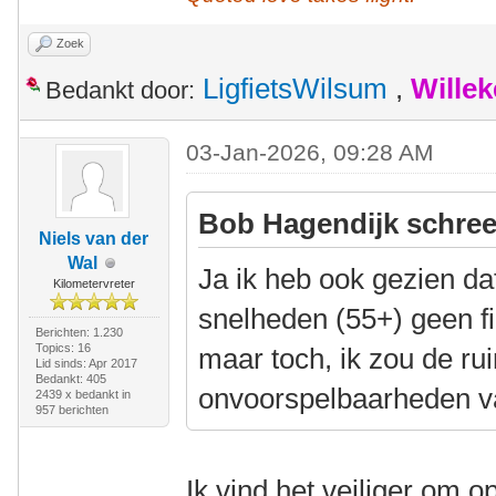
Zoek
LigfietsWilsum
,
Wille
Bedankt door:
03-Jan-2026, 09:28 AM
Bob Hagendijk schree
Niels van der
Wal
Ja ik heb ook gezien da
Kilometervreter
snelheden (55+) geen f
Berichten: 1.230
Topics: 16
maar toch, ik zou de ru
Lid sinds: Apr 2017
Bedankt: 405
onvoorspelbaarheden v
2439 x bedankt in
957 berichten
Ik vind het veiliger om o