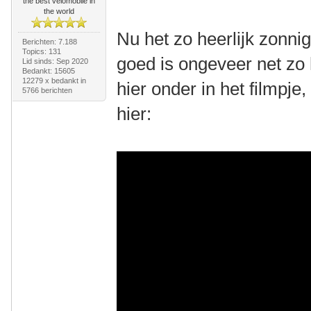
the best velomobile in
the world
Nu het zo heerlijk zonnig
Berichten: 7.188
Topics: 131
goed is ongeveer net zo 
Lid sinds: Sep 2020
Bedankt: 15605
12279 x bedankt in
hier onder in het filmpje
5766 berichten
hier: