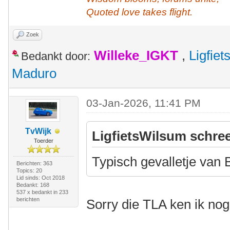
Quoted love takes flight.
Zoek
Willeke_IGKT
,
Ligfie
Bedankt door:
Maduro
03-Jan-2026, 11:41 PM
TvWijk
LigfietsWilsum schree
Toerder
Typisch gevalletje van
Berichten: 363
Topics: 20
Lid sinds: Oct 2018
Bedankt: 168
537 x bedankt in 233
berichten
Sorry die TLA ken ik nog 