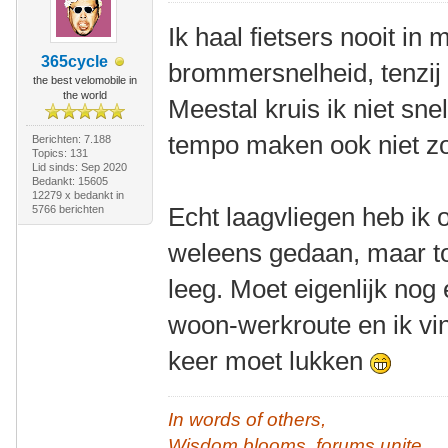
Ik haal fietsers nooit in
365cycle
brommersnelheid, tenzij 
the best velomobile in
the world
Meestal kruis ik niet sne
tempo maken ook niet z
Berichten: 7.188
Topics: 131
Lid sinds: Sep 2020
Bedankt: 15605
12279 x bedankt in
Echt laagvliegen heb ik 
5766 berichten
weleens gedaan, maar t
leeg. Moet eigenlijk nog 
woon-werkroute en ik vi
keer moet lukken
In words of others,
Wisdom blooms, forums unite,