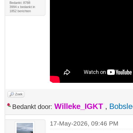
Bedankt: 8788
3994 x bedankt in
1852 berichten
Zoek
Willeke_IGKT
,
Bobsle
Bedankt door:
17-May-2026, 09:46 PM