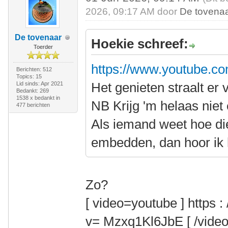
2026, 09:17 AM door
De tovena
De tovenaar
Hoekie schreef:
Toerder
https://www.youtube.c
Berichten: 512
Topics: 15
Het genieten straalt er 
Lid sinds: Apr 2021
Bedankt: 269
1538 x bedankt in
NB Krijg 'm helaas nie
477 berichten
Als iemand weet hoe di
embedden, dan hoor ik 
Zo?
[ video=youtube ] https 
v= Mzxq1Kl6JbE [ /video