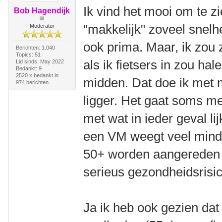
Ik vind het mooi om te z
Bob Hagendijk
"makkelijk" zoveel snel
Moderator
ook prima. Maar, ik zou 
Berichten: 1.040
Topics: 51
als ik fietsers in zou hal
Lid sinds: May 2022
Bedankt: 9
2520 x bedankt in
midden. Dat doe ik met 
974 berichten
ligger. Het gaat soms me
met wat in ieder geval li
een VM weegt veel mind
50+ worden aangereden 
serieus gezondheidsrisico 
Ja ik heb ook gezien dat