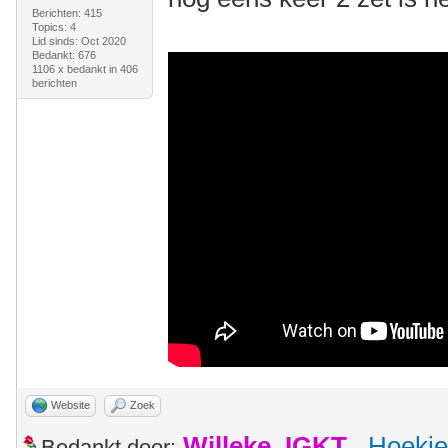
Berichten: 415
Topics: 4
Lid sinds: Oct 2020
Bedankt: 676
1106 x bedankt in 406
berichten
Website
Zoek
Willeke_IGKT
,
Hoekie
Bedankt door: