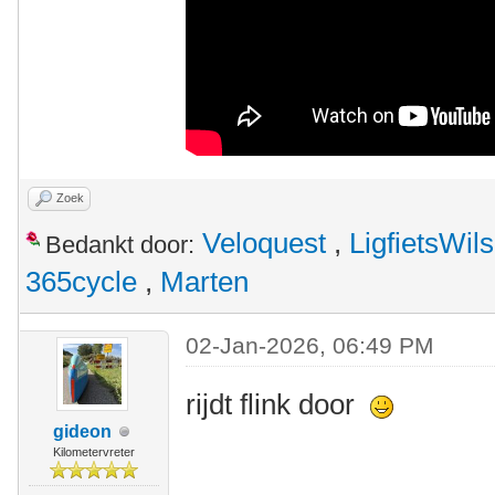
Zoek
Veloquest
,
LigfietsWil
Bedankt door:
365cycle
,
Marten
02-Jan-2026, 06:49 PM
rijdt flink door
gideon
Kilometervreter