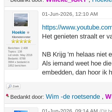
01-Jun-2026, 12:10 AM
https://www.youtube.co
Hoekie
Het genieten straalt er v
Kilometervreter
Berichten: 2.408
Topics: 138
NB Krijg 'm helaas niet
Lid sinds: May 2018
Bedankt: 8788
Als iemand weet hoe die
3994 x bedankt in
1852 berichten
embedden, dan hoor ik h
Zoek
Wim -de roetsende
,
W
Bedankt door:
01-Jun-2026, 09:14 AM
(Dit b