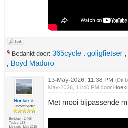
Zoek
365cycle
,
goligfietser
Bedankt door:
,
Boyd Maduro
13-May-2026, 11:38 PM
(Dit 
May-2026, 11:40 PM door
Hoeki
Met mooi bijpassende m
Hoekie
Kilometervreter
Berichten: 2.408
Topics: 138
Lid sinds: May 2018