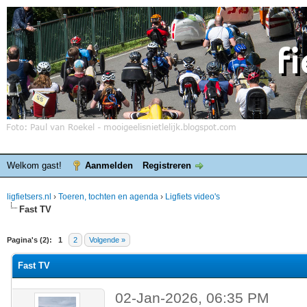
Welkom gast!
Aanmelden
Registreren
ligfietsers.nl
›
Toeren, tochten en agenda
›
Ligfiets video's
Fast TV
elde waardering is 0
Pagina's (2):
1
2
Volgende »
Fast TV
02-Jan-2026, 06:35 PM