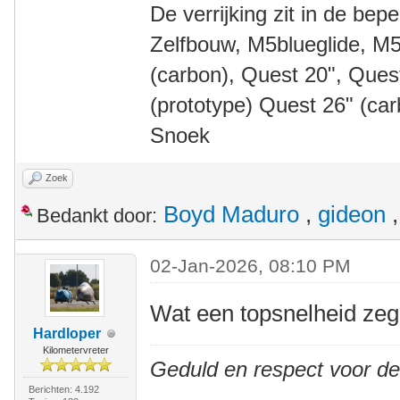
De verrijking zit in de bep
Zelfbouw, M5blueglide, M5
(carbon), Quest 20", Que
(prototype) Quest 26" (ca
Snoek
Zoek
Boyd Maduro
,
gideon
Bedankt door:
02-Jan-2026, 08:10 PM
Wat een topsnelheid z
Hardloper
Kilometervreter
Geduld en respect voor d
Berichten: 4.192