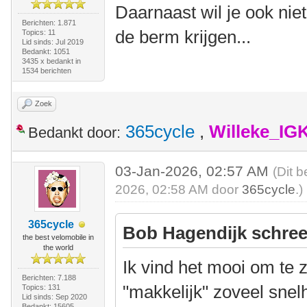
Daarnaast wil je ook niet
Berichten: 1.871
de berm krijgen...
Topics: 11
Lid sinds: Jul 2019
Bedankt: 1051
3435 x bedankt in
1534 berichten
Zoek
365cycle
,
Willeke_IG
Bedankt door:
03-Jan-2026, 02:57 AM
(Dit b
2026, 02:58 AM door
365cycle
.)
365cycle
Bob Hagendijk schree
the best velomobile in
the world
Ik vind het mooi om te 
Berichten: 7.188
"makkelijk" zoveel sne
Topics: 131
Lid sinds: Sep 2020
Bedankt: 15605