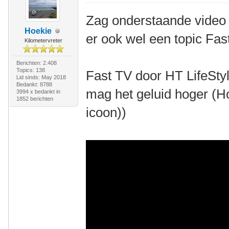
Zag onderstaande video
Hoekie
er ook wel een topic Fa
Kilometervreter
Berichten: 2.408
Topics: 138
Fast TV door HT LifeStyl
Lid sinds: May 2018
Bedankt: 8788
mag het geluid hoger (H
3994 x bedankt in
1852 berichten
icoon))