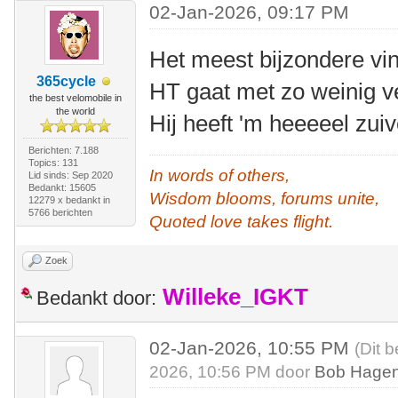
02-Jan-2026, 09:17 PM
Het meest bijzondere vi
365cycle
HT gaat met zo weinig
the best velomobile in
the world
Hij heeft 'm heeeeel zuiv
Berichten: 7.188
Topics: 131
In words of others,
Lid sinds: Sep 2020
Bedankt: 15605
Wisdom blooms, forums unite,
12279 x bedankt in
5766 berichten
Quoted love takes flight.
Zoek
Willeke_IGKT
Bedankt door:
02-Jan-2026, 10:55 PM
(Dit 
2026, 10:56 PM door
Bob Hagen