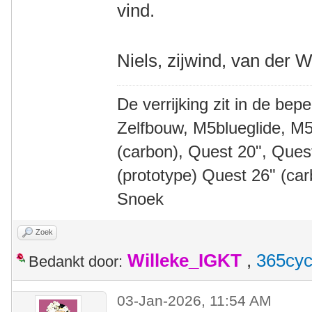
vind.
Niels, zijwind, van der W
De verrijking zit in de bep
Zelfbouw, M5blueglide, M5
(carbon), Quest 20", Que
(prototype) Quest 26" (ca
Snoek
Zoek
Willeke_IGKT
,
365cyc
Bedankt door:
03-Jan-2026, 11:54 AM