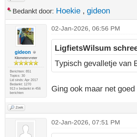
Hoekie
,
gideon
Bedankt door:
02-Jan-2026, 06:56 PM
LigfietsWilsum schree
gideon
Kilometervreter
Typisch gevalletje van
Berichten: 851
Topics: 30
Lid sinds: Apr 2017
Bedankt: 1270
Ging ook maar net goed
913 x bedankt in 456
berichten
Zoek
02-Jan-2026, 07:51 PM