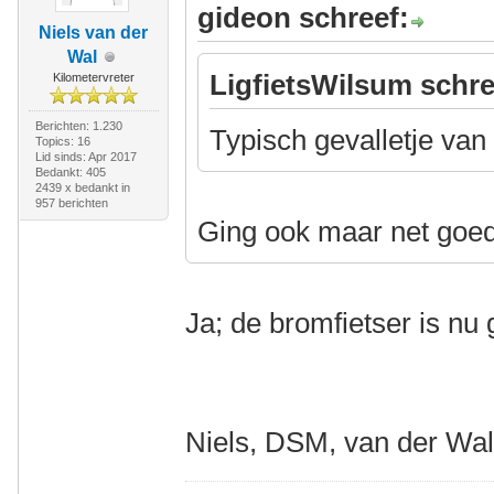
gideon schreef:
Niels van der
Wal
LigfietsWilsum schre
Kilometervreter
Berichten: 1.230
Typisch gevalletje va
Topics: 16
Lid sinds: Apr 2017
Bedankt: 405
2439 x bedankt in
957 berichten
Ging ook maar net goe
Ja; de bromfietser is nu
Niels, DSM, van der Wa