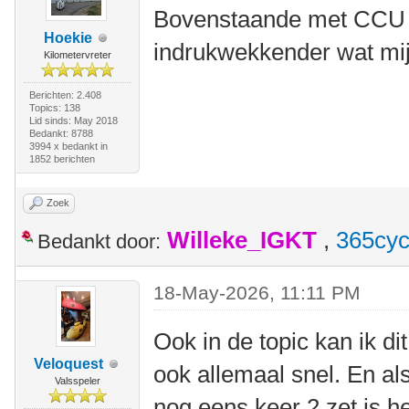
Bovenstaande met CCU 
Hoekie
indrukwekkender wat mij 
Kilometervreter
Berichten: 2.408
Topics: 138
Lid sinds: May 2018
Bedankt: 8788
3994 x bedankt in
1852 berichten
Zoek
Willeke_IGKT
,
365cyc
Bedankt door:
18-May-2026, 11:11 PM
Ook in de topic kan ik di
Veloquest
ook allemaal snel. En al
Valsspeler
nog eens keer 2 zet is h