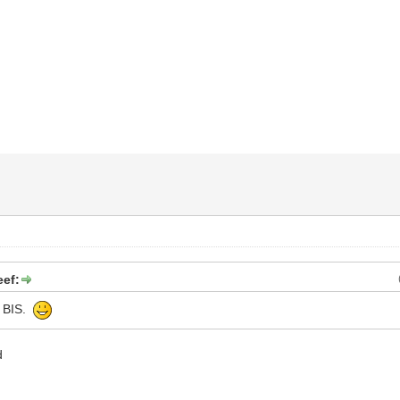
eef:
n BIS.
d