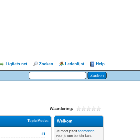
Ligfiets.net
Zoeken
Ledenlijst
Help
Waardering:
Topic Modes
Welkom
Je moet jezelf
aanmelden
#1
voor je een bericht kunt