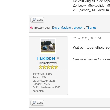
De verrijking zit in de bep
Zelfbouw, M5blueglide, M
26" (carbon), M5 Medium 
Zoek
Boyd Maduro
,
gideon
,
Tijanus
Bedankt door:
02-Jan-2026, 08:10 PM
Wat een topsnelheid z
Hardloper
Geduld en respect voor 
Kilometervreter
Berichten: 4.192
Topics: 132
Lid sinds: Apr 2023
Bedankt: 4666
5491 x bedankt in 3565
berichten
Zoek