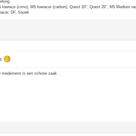
erking
5 lowrace (crmo), M5 lowracer (carbon), Quest 20", Quest 26", M5 Medium rac
racer, DF, Snoek
eg
de medemens is een schone zaak.