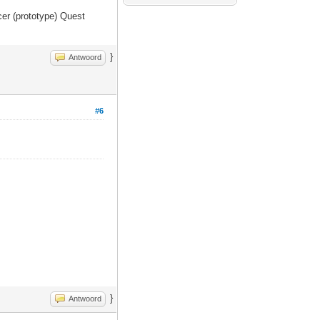
er (prototype) Quest
}
Antwoord
#6
}
Antwoord