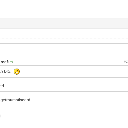
reef:
(0
van BIS.
oed
u getraumatiseerd.
l