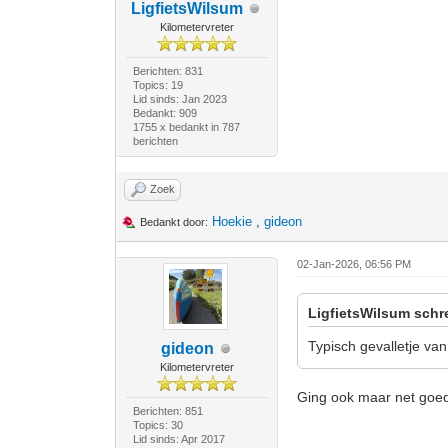
LigfietsWilsum
Kilometervreter
Berichten: 831
Topics: 19
Lid sinds: Jan 2023
Bedankt: 909
1755 x bedankt in 787
berichten
Zoek
Hoekie
,
gideon
Bedankt door:
02-Jan-2026, 06:56 PM
LigfietsWilsum schr
Typisch gevalletje va
gideon
Kilometervreter
Ging ook maar net goe
Berichten: 851
Topics: 30
Lid sinds: Apr 2017