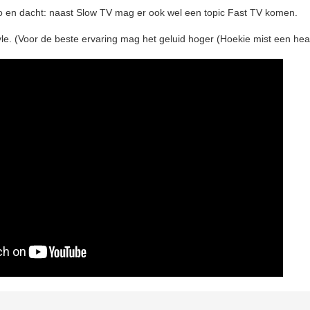
 en dacht: naast Slow TV mag er ook wel een topic Fast TV komen.
le. (Voor de beste ervaring mag het geluid hoger (Hoekie mist een he