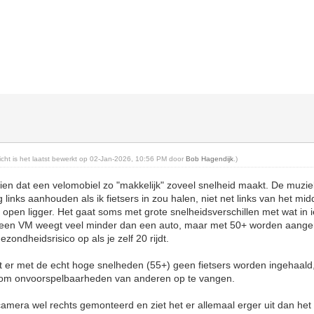
richt is het laatst bewerkt op 02-Jan-2026, 10:56 PM door
Bob Hagendijk
.)
zien dat een velomobiel zo "makkelijk" zoveel snelheid maakt. De muzi
ig links aanhouden als ik fietsers in zou halen, niet net links van het mi
open ligger. Het gaat soms met grote snelheidsverschillen met wat in ie
a een VM weegt veel minder dan een auto, maar met 50+ worden aang
zondheidsrisico op als je zelf 20 rijdt.
t er met de echt hoge snelheden (55+) geen fietsers worden ingehaald,
s om onvoorspelbaarheden van anderen op te vangen.
camera wel rechts gemonteerd en ziet het er allemaal erger uit dan het 