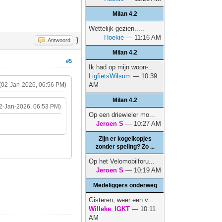
Milan 4.2
Wettelijk gezien.....
Hoekie
— 11:16 AM
}
Antwoord
Milan 4.2
#5
Ik had op mijn woon-...
LigfietsWilsum
— 10:39
(02-Jan-2026, 06:56 PM)
AM
Milan 4.2
2-Jan-2026, 06:53 PM)
Op een driewieler mo...
Jeroen S
— 10:27 AM
Zijn er kogelkopjes
zonder speling? Zo ...
Op het Velomobilforu...
Jeroen S
— 10:19 AM
Medeliggers onderweg
Gisteren, weer een v...
Willeke_IGKT
— 10:11
AM