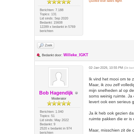
Quoted love takes flight.
Berichten: 7.188
Topics: 131
Lid sinds: Sep 2020
Bedankt: 15608
12289 x bedankt in 5769
berichten
Zoek
Willeke_IGKT
Bedankt door:
02-Jan-2026, 10:55 PM
(Dit be
Ik vind het mooi om te 
Maar, ik zou zelf volled
mijn snelheden al op de 
Bob Hagendijk
soms weinig ruimte. J
Moderator
levert ook een serieus ge
Berichten: 1.040
Ja ik heb ook gezien da
Topics: 51
ruimte pakken die er i
Lid sinds: May 2022
Bedankt: 9
2520 x bedankt in 974
Maar, misschien zit de 
berichten