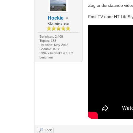
Zag onderstaande video
Fast TV door HT LifeSty
Hoekie
Kilometervreter
Berichten: 2.409
Topics: 138
Lid sinds: May 2018
Bedankt: 8788
3994 x bedankt in 1852
berichten
Zoek