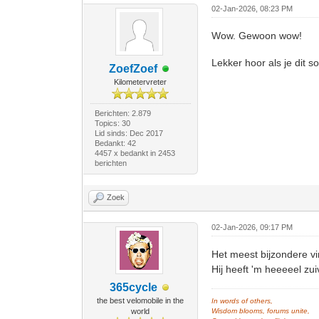
02-Jan-2026, 08:23 PM
Wow. Gewoon wow!
Lekker hoor als je dit 
ZoefZoef
Kilometervreter
Berichten: 2.879
Topics: 30
Lid sinds: Dec 2017
Bedankt: 42
4457 x bedankt in 2453
berichten
Zoek
02-Jan-2026, 09:17 PM
Het meest bijzondere v
Hij heeft 'm heeeeel zui
365cycle
the best velomobile in the
In words of others,
world
Wisdom blooms, forums unite,