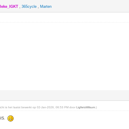
lleke_IGKT
,
365cycle
,
Marten
richt is het laatst bewerkt op 02-Jan-2026, 06:53 PM door
LigfietsWilsum
.)
BIS.