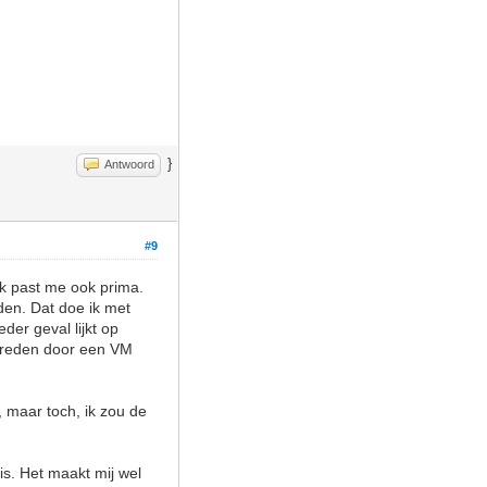
}
Antwoord
#9
ek past me ook prima.
dden. Dat doe ik met
der geval lijkt op
ereden door een VM
 maar toch, ik zou de
is. Het maakt mij wel