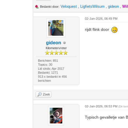
Veloquest
,
LigfietsWilsum
,
gideon
,
Wi
Bedankt door:
02-Jan-2026, 06:49 PM
rijdt flink door
gideon
Kilometervreter
Berichten: 851
Topics: 30
Lid sinds: Apr 2017
Bedankt: 1271
913 x bedankt in 456
berichten
Zoek
02-Jan-2026, 06:53 PM
(Dit be
Typisch gevalletje van 