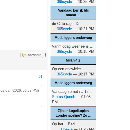
365cycle
— 10:25 PM
Vandaag ben ik blij
omdat.....
de Citta rage Di...
365cycle
— 10:21 PM
Medeliggers onderweg
Vanmiddag weer eens ...
365cycle
— 10:18 PM
}
Antwoord
Milan 4.2
Op een driewieler ...
365cycle
— 10:17 PM
#4
Medeliggers onderweg
(02-Jan-2026, 06:53 PM)
Vandaag zo net na 12...
Status Quooh
— 01:03
PM
Zijn er kogelkopjes
zonder speling? Zo ...
Op het .. Bed...
Hoekie
— 11:26 AM