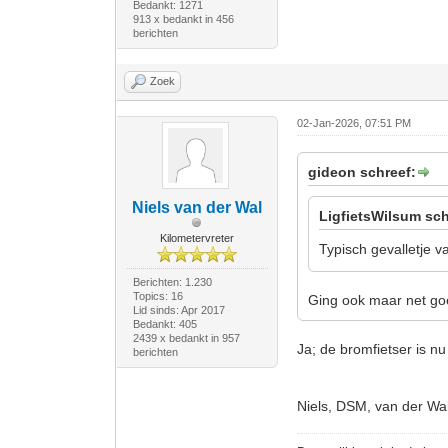
Bedankt: 1271
913 x bedankt in 456
berichten
Zoek
02-Jan-2026, 07:51 PM
gideon schreef:
Niels van der Wal
LigfietsWilsum sch
Kilometervreter
Typisch gevalletje 
Berichten: 1.230
Topics: 16
Ging ook maar net g
Lid sinds: Apr 2017
Bedankt: 405
2439 x bedankt in 957
Ja; de bromfietser is n
berichten
Niels, DSM, van der Wa