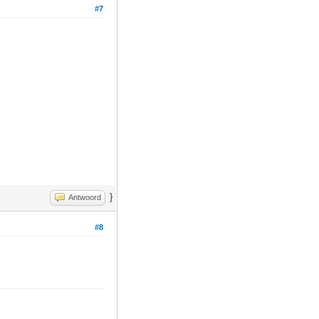
#7
}
Antwoord
#8