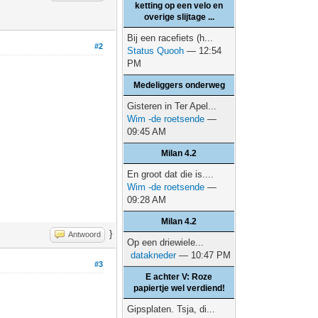
ketting op een velo en
overige slijtage ...
Bij een racefiets (h...
#2
Status Quooh
— 12:54
PM
Medeliggers onderweg
Gisteren in Ter Apel...
Wim -de roetsende
—
09:45 AM
Milan 4.2
En groot dat die is....
Wim -de roetsende
—
09:28 AM
Milan 4.2
}
Antwoord
Op een driewiele...
datakneder
— 10:47 PM
#3
E achter V: Roze
papiertje wel verdiend!
Gipsplaten. Tsja, di...