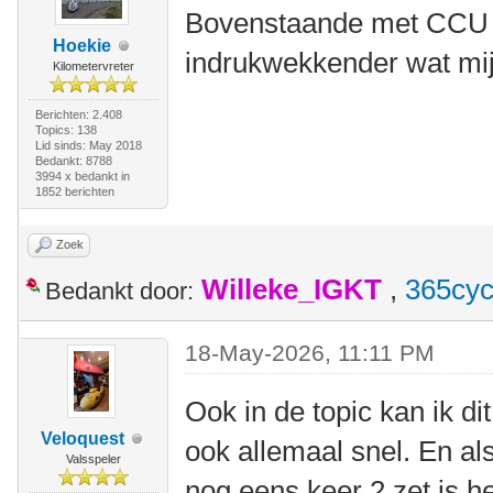
Bovenstaande met CCU 
Hoekie
indrukwekkender wat mij 
Kilometervreter
Berichten: 2.408
Topics: 138
Lid sinds: May 2018
Bedankt: 8788
3994 x bedankt in
1852 berichten
Zoek
Willeke_IGKT
,
365cyc
Bedankt door:
18-May-2026, 11:11 PM
Ook in de topic kan ik di
Veloquest
ook allemaal snel. En al
Valsspeler
nog eens keer 2 zet is h