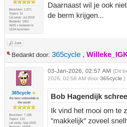
Daarnaast wil je ook niet
Berichten: 1.871
de berm krijgen...
Topics: 11
Lid sinds: Jul 2019
Bedankt: 1051
3435 x bedankt in
1534 berichten
Zoek
365cycle
,
Willeke_IG
Bedankt door:
03-Jan-2026, 02:57 AM
(Dit b
2026, 02:58 AM door
365cycle
.)
365cycle
Bob Hagendijk schree
the best velomobile in
the world
Ik vind het mooi om te 
Berichten: 7.188
"makkelijk" zoveel sne
Topics: 131
Lid sinds: Sep 2020
Bedankt: 15605