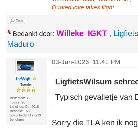
Quoted love takes flight.
Zoek
Willeke_IGKT
,
Ligfie
Bedankt door:
Maduro
03-Jan-2026, 11:41 PM
TvWijk
LigfietsWilsum schree
Toerder
Typisch gevalletje van
Berichten: 363
Topics: 20
Lid sinds: Oct 2018
Bedankt: 168
537 x bedankt in 233
berichten
Sorry die TLA ken ik nog 