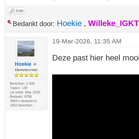
Zoek
Hoekie
,
Willeke_IGKT
Bedankt door:
19-Mar-2026, 11:35 AM
Deze past hier heel moo
Hoekie
Kilometervreter
Berichten: 2.408
Topics: 138
Lid sinds: May 2018
Bedankt: 8788
3994 x bedankt in
1852 berichten