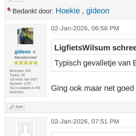
Hoekie
,
gideon
Bedankt door:
02-Jan-2026, 06:56 PM
LigfietsWilsum schree
gideon
Kilometervreter
Typisch gevalletje van
Berichten: 851
Topics: 30
Lid sinds: Apr 2017
Bedankt: 1270
Ging ook maar net goed
913 x bedankt in 456
berichten
Zoek
02-Jan-2026, 07:51 PM