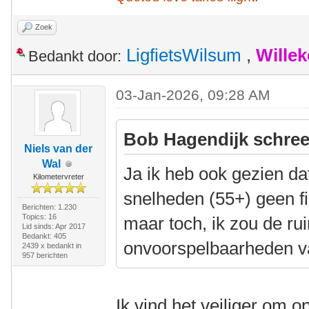
Zoek
LigfietsWilsum
,
Wille
Bedankt door:
03-Jan-2026, 09:28 AM
Bob Hagendijk schree
Niels van der
Wal
Ja ik heb ook gezien da
Kilometervreter
snelheden (55+) geen f
Berichten: 1.230
Topics: 16
maar toch, ik zou de ru
Lid sinds: Apr 2017
Bedankt: 405
onvoorspelbaarheden v
2439 x bedankt in
957 berichten
Ik vind het veiliger om o