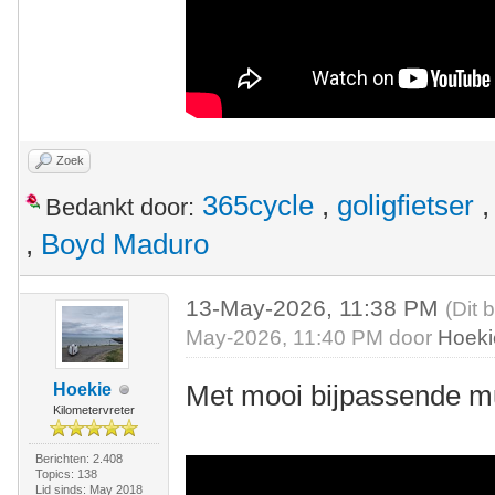
Zoek
365cycle
,
goligfietser
Bedankt door:
,
Boyd Maduro
13-May-2026, 11:38 PM
(Dit 
May-2026, 11:40 PM door
Hoeki
Met mooi bijpassende m
Hoekie
Kilometervreter
Berichten: 2.408
Topics: 138
Lid sinds: May 2018