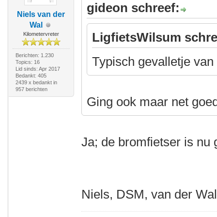
gideon schreef:
Niels van der
Wal
LigfietsWilsum schre
Kilometervreter
Berichten: 1.230
Typisch gevalletje va
Topics: 16
Lid sinds: Apr 2017
Bedankt: 405
2439 x bedankt in
957 berichten
Ging ook maar net goe
Ja; de bromfietser is nu
Niels, DSM, van der Wa