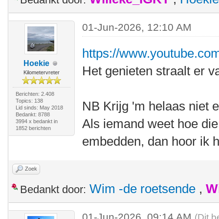
01-Jun-2026, 12:10 AM
https://www.youtube.co
Hoekie
Het genieten straalt er v
Kilometervreter
Berichten: 2.408
Topics: 138
NB Krijg 'm helaas niet
Lid sinds: May 2018
Bedankt: 8788
Als iemand weet hoe die
3994 x bedankt in
1852 berichten
embedden, dan hoor ik h
Zoek
Wim -de roetsende
,
W
Bedankt door:
01-Jun-2026, 09:14 AM
(Dit b