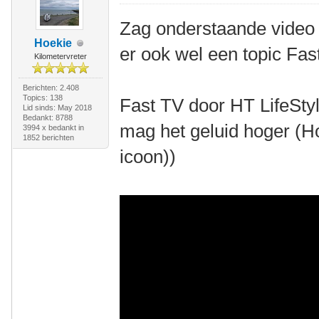
Zag onderstaande video
Hoekie
er ook wel een topic Fa
Kilometervreter
Berichten: 2.408
Topics: 138
Fast TV door HT LifeStyl
Lid sinds: May 2018
Bedankt: 8788
mag het geluid hoger (H
3994 x bedankt in
1852 berichten
icoon))