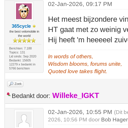
02-Jan-2026, 09:17 PM
Het meest bijzondere vi
365cycle
HT gaat met zo weinig
the best velomobile in
the world
Hij heeft 'm heeeeel zuiv
Berichten: 7.188
Topics: 131
In words of others,
Lid sinds: Sep 2020
Bedankt: 15605
Wisdom blooms, forums unite,
12279 x bedankt in
5766 berichten
Quoted love takes flight.
Zoek
Willeke_IGKT
Bedankt door:
02-Jan-2026, 10:55 PM
(Dit 
2026, 10:56 PM door
Bob Hagen