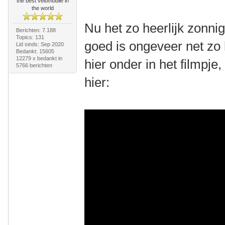
the best velomobile in
the world
Nu het zo heerlijk zonnig
Berichten: 7.188
Topics: 131
goed is ongeveer net zo 
Lid sinds: Sep 2020
Bedankt: 15605
12279 x bedankt in
hier onder in het filmpje
5766 berichten
hier: