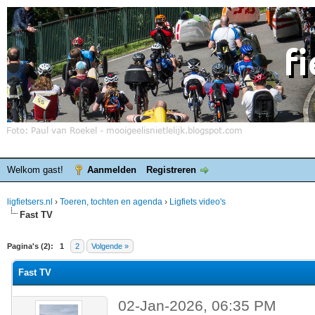
Welkom gast!
Aanmelden
Registreren
ligfietsers.nl
›
Toeren, tochten en agenda
›
Ligfiets video's
Fast TV
elde waardering is 0
Pagina's (2):
1
2
Volgende »
Fast TV
02-Jan-2026, 06:35 PM