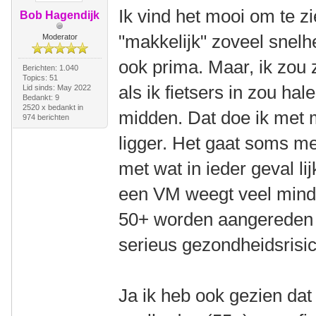
Ik vind het mooi om te z
Bob Hagendijk
"makkelijk" zoveel snel
Moderator
ook prima. Maar, ik zou 
Berichten: 1.040
Topics: 51
als ik fietsers in zou hal
Lid sinds: May 2022
Bedankt: 9
2520 x bedankt in
midden. Dat doe ik met 
974 berichten
ligger. Het gaat soms me
met wat in ieder geval li
een VM weegt veel mind
50+ worden aangereden 
serieus gezondheidsrisico 
Ja ik heb ook gezien dat