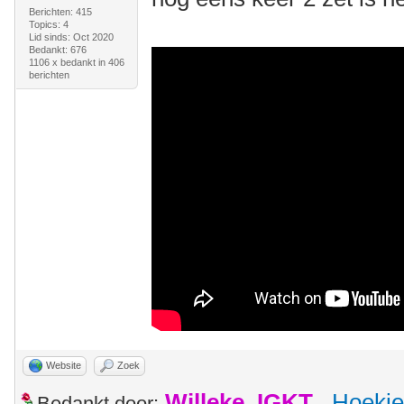
Berichten: 415
Topics: 4
Lid sinds: Oct 2020
Bedankt: 676
1106 x bedankt in 406
berichten
Website
Zoek
Willeke_IGKT
,
Hoekie
Bedankt door: