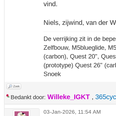
vind.
Niels, zijwind, van der W
De verrijking zit in de bep
Zelfbouw, M5blueglide, M5
(carbon), Quest 20", Que
(prototype) Quest 26" (ca
Snoek
Zoek
Willeke_IGKT
,
365cyc
Bedankt door:
03-Jan-2026, 11:54 AM