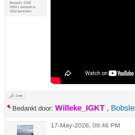
Bedankt: 8788
3994 x bedankt in
1852 berichten
Zoek
Willeke_IGKT
,
Bobsle
Bedankt door:
17-May-2026, 09:46 PM