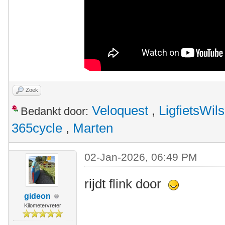
Zoek
Veloquest
,
LigfietsWil
Bedankt door:
365cycle
,
Marten
02-Jan-2026, 06:49 PM
rijdt flink door
gideon
Kilometervreter