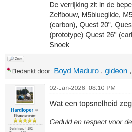
De verrijking zit in de bep
Zelfbouw, M5blueglide, M5
(carbon), Quest 20", Que
(prototype) Quest 26" (ca
Snoek
Zoek
Boyd Maduro
,
gideon
Bedankt door:
02-Jan-2026, 08:10 PM
Wat een topsnelheid z
Hardloper
Kilometervreter
Geduld en respect voor d
Berichten: 4.192