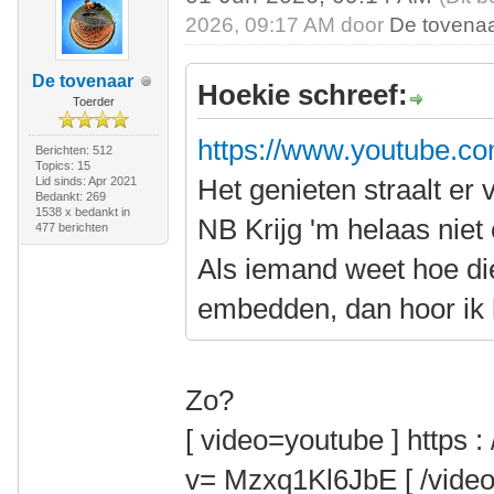
2026, 09:17 AM door
De tovena
De tovenaar
Hoekie schreef:
Toerder
https://www.youtube.c
Berichten: 512
Topics: 15
Het genieten straalt er 
Lid sinds: Apr 2021
Bedankt: 269
1538 x bedankt in
NB Krijg 'm helaas nie
477 berichten
Als iemand weet hoe di
embedden, dan hoor ik 
Zo?
[ video=youtube ] https 
v= Mzxq1Kl6JbE [ /video