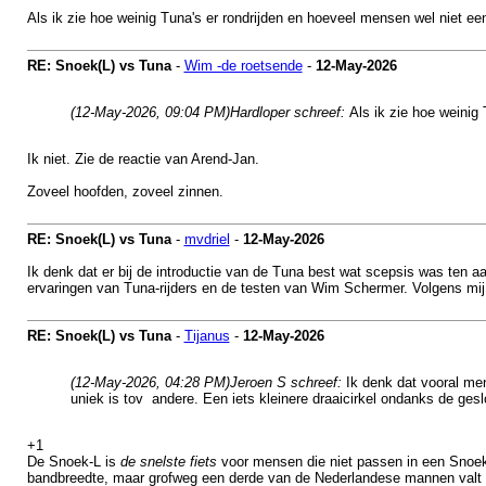
Als ik zie hoe weinig Tuna's er rondrijden en hoeveel mensen wel niet een
RE: Snoek(L) vs Tuna
-
Wim -de roetsende
-
12-May-2026
(12-May-2026, 09:04 PM)
Hardloper schreef:
Als ik zie hoe weinig 
Ik niet. Zie de reactie van Arend-Jan.
Zoveel hoofden, zoveel zinnen.
RE: Snoek(L) vs Tuna
-
mvdriel
-
12-May-2026
Ik denk dat er bij de introductie van de Tuna best wat scepsis was ten a
ervaringen van Tuna-rijders en de testen van Wim Schermer. Volgens mij 
RE: Snoek(L) vs Tuna
-
Tijanus
-
12-May-2026
(12-May-2026, 04:28 PM)
Jeroen S schreef:
Ik denk dat vooral me
uniek is tov andere. Een iets kleinere draaicirkel ondanks de gesl
+1
De Snoek-L is
de snelste fiets
voor mensen die niet passen in een Snoek /
bandbreedte, maar grofweg een derde van de Nederlandese mannen valt in 