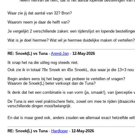
Neem hiervan de helft, dat is het aantal lopende bestellingen va
Waar zie jij dat aantal van 32? Bron?
Waarom neem je daar de helft van?
Je vergelijkt 2 verschillende zaken: een rijderslijst en lopende bestellinge
Wat is je doel hiermee? Wat wil je hiermee duidelijke maken of vertellen?
RE: Snoek(L) vs Tuna
-
Arend-Jan
-
12-May-2026
Ik snap het na die uitleg nog steeds niet.
Ook zie ik in totaal 78x Snoek en 45x SnoekL, dus waar je die 13+3 nou
Begin anders eens bij het begin; wat probeer te vertellen of vragen?
Waarom de Snoek(L) beter verkoopt dan de Tuna?
Ik denk dat het een combinatie is van vorm (ja, smaak!), van (perceptie va
De Tuna is een veel praktischere fiets, zowel om mee te rijden (draaicirk
verschillende dingen mooi/belangrijk.
En dat is maar goed ook, anders zouden we allemaal exact hetzelfde will
RE: Snoek(L) vs Tuna
-
Hardloper
-
12-May-2026