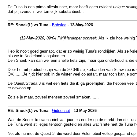
De Tuna is een prima alleskunner, maar heeft geen evident
unique selling
dat prijsverschil wel tamelijk substantieel...
RE: Snoek(L) vs Tuna
-
Bobslee
-
12-May-2026
(12-May-2026, 09:04 PM)
Hardloper schreef:
Als ik zie hoe weinig 
Heb ik nooit goed gesnapt, dat er zo weinig Tuna's rondrijden. Als zelf-sl
als we in Nederland langskomen.
Een Snoek kan dan wel een snelle fiets zijn, maar qua onderhoud is die ee
Door het uit productie zijn van de 30-349 spijkerbanden van Schwalbe is e
QV........Je rijdt hier ook in de winter veel op asfalt, maar toch kan je s
De Quest/Strada 3 is wel een fiets die ik ga proefrijden, die hebben veel
er gewoon op.
Zo zie je maar, zoveel mensen zoveel smaken.......
RE: Snoek(L) vs Tuna
-
Gideonaut
-
13-May-2026
Was de Snoek trouwens niet wat jaartjes eerder op de markt dan de Tuna? +
De Tuna werd stilletjes tentoon gesteld en alles wat Ymte met de Tuna 
Net als nu met de Quest 3, die word door Velomobiel vollop gespamd op 