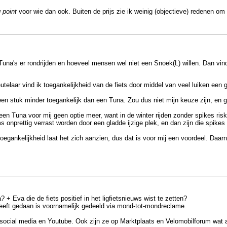
 point
voor wie dan ook. Buiten de prijs zie ik weinig (objectieve) redenen o
Tuna's er rondrijden en hoeveel mensen wel niet een Snoek(L) willen. Dan vind 
eutelaar vind ik toegankelijkheid van de fiets door middel van veel luiken een 
n stuk minder toegankelijk dan een Tuna. Zou dus niet mijn keuze zijn, en ga 
en Tuna voor mij geen optie meer, want in de winter rijden zonder spikes risk
oms onprettig verrast worden door een gladde ijzige plek, en dan zijn die spike
 toegankelijkheid laat het zich aanzien, dus dat is voor mij een voordeel. Da
 Eva die de fiets positief in het ligfietsnieuws wist te zetten?
heeft gedaan is voornamelijk gedeeld via mond-tot-mondreclame.
social media en Youtube. Ook zijn ze op Marktplaats en Velomobilforum wat a