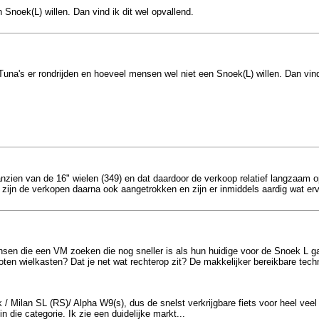
 Snoek(L) willen. Dan vind ik dit wel opvallend.
Tuna's er rondrijden en hoeveel mensen wel niet een Snoek(L) willen. Dan vind 
anzien van de 16" wielen (349) en dat daardoor de verkoop relatief langzaam 
zijn de verkopen daarna ook aangetrokken en zijn er inmiddels aardig wat erva
nsen die een VM zoeken die nog sneller is als hun huidige voor de Snoek L ga
oten wielkasten? Dat je net wat rechterop zit? De makkelijker bereikbare tech
 Milan SL (RS)/ Alpha W9(s), dus de snelst verkrijgbare fiets voor heel veel 
die categorie. Ik zie een duidelijke markt...