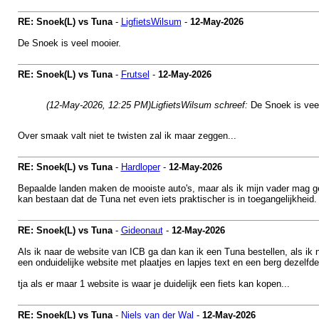
RE: Snoek(L) vs Tuna
-
LigfietsWilsum
-
12-May-2026
De Snoek is veel mooier.
RE: Snoek(L) vs Tuna
-
Frutsel
-
12-May-2026
(12-May-2026, 12:25 PM)
LigfietsWilsum schreef:
De Snoek is vee
Over smaak valt niet te twisten zal ik maar zeggen...
RE: Snoek(L) vs Tuna
-
Hardloper
-
12-May-2026
Bepaalde landen maken de mooiste auto's, maar als ik mijn vader mag gelo
kan bestaan dat de Tuna net even iets praktischer is in toegangelijkheid.
RE: Snoek(L) vs Tuna
-
Gideonaut
-
12-May-2026
Als ik naar de website van ICB ga dan kan ik een Tuna bestellen, als ik n
een onduidelijke website met plaatjes en lapjes text en een berg dezelfde v
tja als er maar 1 website is waar je duidelijk een fiets kan kopen...
RE: Snoek(L) vs Tuna
-
Niels van der Wal
-
12-May-2026