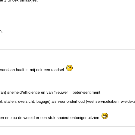
n de 2 Snoek smaakjes.
n.
 vandaan haalt is mij ook een raadsel
n) snelheid/efficiëntie en van 'nieuwer = beter'-sentiment.
el, stallen, overzicht, bagage) als voor onderhoud (veel serviceluiken, wielde
en en zou de wereld er een stuk saaier/eentoniger uitzien