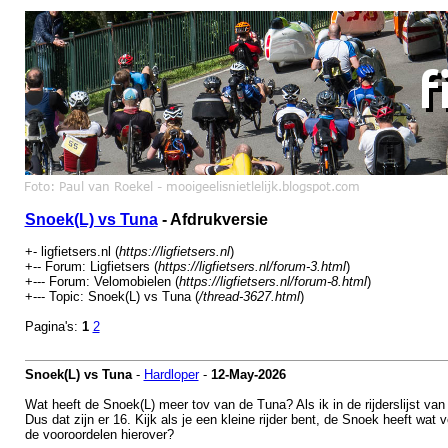
Snoek(L) vs Tuna
- Afdrukversie
+- ligfietsers.nl (
https://ligfietsers.nl
)
+-- Forum: Ligfietsers (
https://ligfietsers.nl/forum-3.html
)
+--- Forum: Velomobielen (
https://ligfietsers.nl/forum-8.html
)
+--- Topic: Snoek(L) vs Tuna (
/thread-3627.html
)
Pagina's:
1
2
Snoek(L) vs Tuna
-
Hardloper
-
12-May-2026
Wat heeft de Snoek(L) meer tov van de Tuna? Als ik in de rijderslijst van 
Dus dat zijn er 16. Kijk als je een kleine rijder bent, de Snoek heeft wa
de vooroordelen hierover?