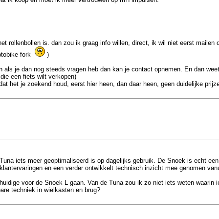
 rollenbollen is. dan zou ik graag info willen, direct, ik wil niet eerst mailen 
ptobike fork
)
 en als je dan nog steeds vragen heb dan kan je contact opnemen. En dan weet
die een fiets wilt verkopen)
dat het je zoekend houd, eerst hier heen, dan daar heen, geen duidelijke prijz
 Tuna iets meer geoptimaliseerd is op dagelijks gebruik. De Snoek is echt e
 klantervaringen en een verder ontwikkelt technisch inzicht mee genomen vanui
uidige voor de Snoek L gaan. Van de Tuna zou ik zo niet iets weten waarin ie 
bare techniek in wielkasten en brug?