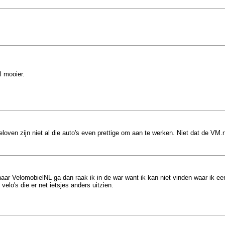
l mooier.
ven zijn niet al die auto's even prettige om aan te werken. Niet dat de VM.nl
aar VelomobielNL ga dan raak ik in de war want ik kan niet vinden waar ik een
elo's die er net ietsjes anders uitzien.