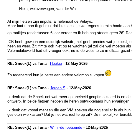
Niels, weloverwogen, van der Wal
Al mijn fietsen zijn impuls, al helemaal de Velayo..
Maar laat staan ik gebruik dat breincelletje wat ergens in mijn hoofd aan het
op mailtjes (ondertussen 6 jaar verder en ik heb nog steeds geen 26" Ra
ICB heeft gewoon een duidelijk website, het geeft precies wat je zoekt,
heen en weer. Zit Ymte ook niet op te wachten (al zal die wel moeten als 
Velomobileworld had dit vroeger ook, nu is de website zo in elkaar gezet 
RE: Snoek(L) vs Tuna
-
Hoekie
-
12-May-2026
Zo redenerend kun je beter een andere velomobiel kopen
RE: Snoek(L) vs Tuna
-
Jeroen S
-
12-May-2026
Ik denk dat de Snoek net wat meer op snelheid geoptimaliseerd is en de
ontwerp. In beide fietsen hebben de heren ontwikkelaars hun ervaringen,
Ik denk dat vooral mensen die een VM zoeken die nog sneller is als hun h
gesloten wielkasten? Dat je net wat rechterop zit? De makkelijker bereik
RE: Snoek(L) vs Tuna
-
Wim -de roetsende
-
12-May-2026