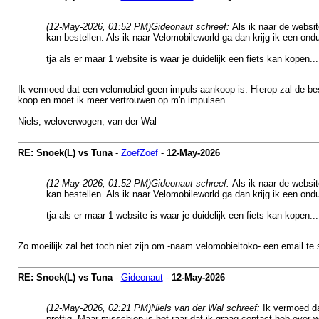
(12-May-2026, 01:52 PM)
Gideonaut schreef:
Als ik naar de websi
kan bestellen. Als ik naar Velomobileworld ga dan krijg ik een ondui
tja als er maar 1 website is waar je duidelijk een fiets kan kopen...
Ik vermoed dat een velomobiel geen impuls aankoop is. Hierop zal de beste
koop en moet ik meer vertrouwen op m'n impulsen.
Niels, weloverwogen, van der Wal
RE: Snoek(L) vs Tuna
-
ZoefZoef
-
12-May-2026
(12-May-2026, 01:52 PM)
Gideonaut schreef:
Als ik naar de websi
kan bestellen. Als ik naar Velomobileworld ga dan krijg ik een ondui
tja als er maar 1 website is waar je duidelijk een fiets kan kopen...
Zo moeilijk zal het toch niet zijn om -naam velomobieltoko- een email te 
RE: Snoek(L) vs Tuna
-
Gideonaut
-
12-May-2026
(12-May-2026, 02:21 PM)
Niels van der Wal schreef:
Ik vermoed da
prettig. Maar misschien is het raar dat ik graag contact heb over