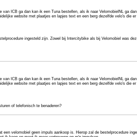
te van ICB ga dan kan ik een Tuna bestellen, als ik naar VelomobielNL ga dan 
delijke website met plaatjes en lapjes text en een berg dezelfde velo's die er 
lprocedure ingesteld zijn. Zowel bij Intercitybike als bij Velomobiel was deze
te van ICB ga dan kan ik een Tuna bestellen, als ik naar VelomobielNL ga dan 
delijke website met plaatjes en lapjes text en een berg dezelfde velo's die er 
sturen of telefonisch te benaderen?
t een velomobiel geen impuls aankoop is. Hierop zal de bestelprocedure ingest
 wat ik koop en moet ik meer vertrouwen op m'n impulsen.