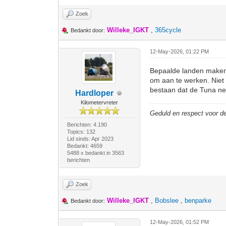
Zoek
Willeke_IGKT
,
365cycle
Bedankt door:
12-May-2026, 01:22 PM
Bepaalde landen maken d
om aan te werken. Niet 
bestaan dat de Tuna net 
Hardloper
Kilometervreter
Geduld en respect voor 
Berichten: 4.190
Topics: 132
Lid sinds: Apr 2023
Bedankt: 4659
5488 x bedankt in 3563
berichten
Zoek
Willeke_IGKT
,
Bobslee
,
benparke
Bedankt door:
12-May-2026, 01:52 PM