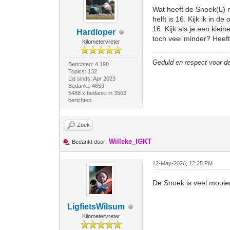
Wat heeft de Snoek(L) me
helft is 16. Kijk ik in 
16. Kijk als je een klei
Hardloper
toch veel minder? Heeft
Kilometervreter
Geduld en respect voor 
Berichten: 4.190
Topics: 132
Lid sinds: Apr 2023
Bedankt: 4659
5488 x bedankt in 3563
berichten
Zoek
Willeke_IGKT
Bedankt door:
12-May-2026, 12:25 PM
De Snoek is veel mooier
LigfietsWilsum
Kilometervreter