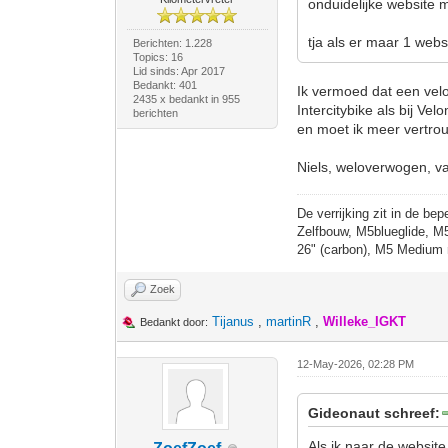
onduidelijke website m
tja als er maar 1 websi
Berichten: 1.228
Topics: 16
Lid sinds: Apr 2017
Bedankt: 401
Ik vermoed dat een velo
2435 x bedankt in 955
Intercitybike als bij Ve
berichten
en moet ik meer vertro
Niels, weloverwogen, v
De verrijking zit in de bep
Zelfbouw, M5blueglide, M
26" (carbon), M5 Medium 
Zoek
Tijanus
,
martinR
,
Willeke_IGKT
Bedankt door:
12-May-2026, 02:28 PM
Gideonaut schreef:
Als ik naar de website