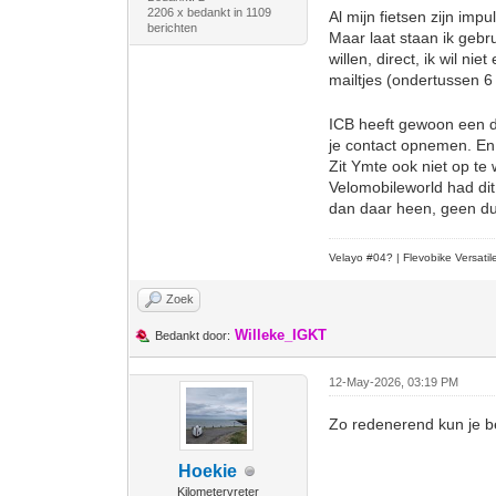
2206 x bedankt in 1109
Al mijn fietsen zijn imp
berichten
Maar laat staan ik gebru
willen, direct, ik wil ni
mailtjes (ondertussen 6
ICB heeft gewoon een du
je contact opnemen. En 
Zit Ymte ook niet op te 
Velomobileworld had dit
dan daar heen, geen dui
Velayo #
0
4?
| Flevobike Versati
Zoek
Willeke_IGKT
Bedankt door:
12-May-2026, 03:19 PM
Zo redenerend kun je b
Hoekie
Kilometervreter