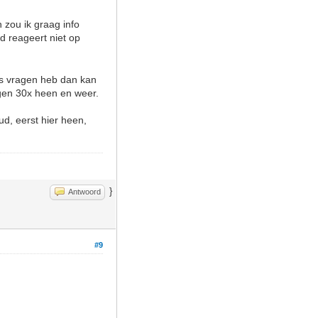
n zou ik graag info
eld reageert niet op
eds vragen heb dan kan
agen 30x heen en weer.
ud, eerst hier heen,
}
Antwoord
#9