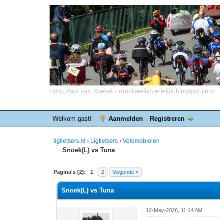
Welkom gast!
Aanmelden
Registreren
ligfietsers.nl
›
Ligfietsers
›
Velomobielen
Snoek(L) vs Tuna
0 stemmen - gemiddelde waardering is 0
1
2
3
4
5
Pagina's (2):
1
2
Volgende »
Snoek(L) vs Tuna
12-May-2026, 11:14 AM