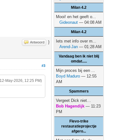
Milan 4.2
Mooi! en het geeft o...
Gideonaut
— 04:08 AM
Milan 4.2
Iets met info over m...
}
Antwoord
Arend-Jan
— 01:28 AM
Vandaag ben ik niet blij
omdat.....
#3
Mijn proces bij een ...
Boyd Maduro
— 12:55
(12-May-2026, 12:25 PM)
AM
Spammers
Vergeet Dick niet…
Bob Hagendijk
— 11:23
PM
Flevo-trike
restauratieprojectje
afgero...