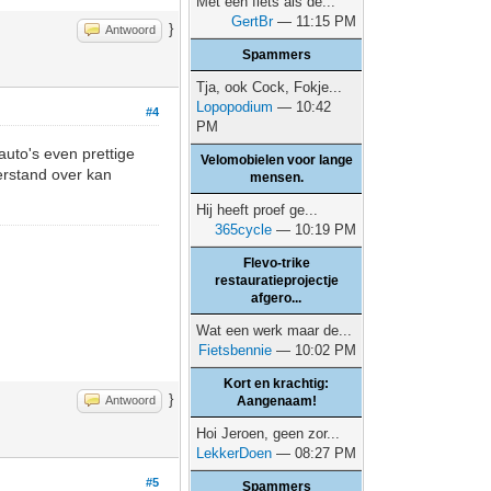
Met een fiets als de...
GertBr
— 11:15 PM
}
Antwoord
Spammers
Tja, ook Cock, Fokje...
Lopopodium
— 10:42
#4
PM
auto's even prettige
Velomobielen voor lange
verstand over kan
mensen.
Hij heeft proef ge...
365cycle
— 10:19 PM
Flevo-trike
restauratieprojectje
afgero...
Wat een werk maar de...
Fietsbennie
— 10:02 PM
Kort en krachtig:
}
Antwoord
Aangenaam!
Hoi Jeroen, geen zor...
LekkerDoen
— 08:27 PM
#5
Spammers