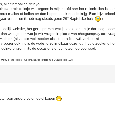
uls, al helemaal de Velayo..
ik dat breincelletje wat ergens in mijn hoofd aan het rollenbollen is. da
et eerst mailen of bellen en dan hopen dat ik reactie krijg. Elan bijvoorbe
 jaar verder en ik heb nog steeds geen 26" Raptobike fork
)
idelijk website, het geeft precies wat je zoekt, en als je dan nog ste
dan weet je ook wat je wilt vragen in plaats van shotgunspray aan vr
wachten (al zal die wel moeten als die een fiets wilt verkopen)
 vroeger ook, nu is de website zo in elkaar gezet dat het je zoekend ho
delijke prijzen mits de occasions of de fietsen op voorraad.
le #58?
| Raptobike | Optima Baron (custom) | Quattrovelo 175
eter een andere velomobiel kopen