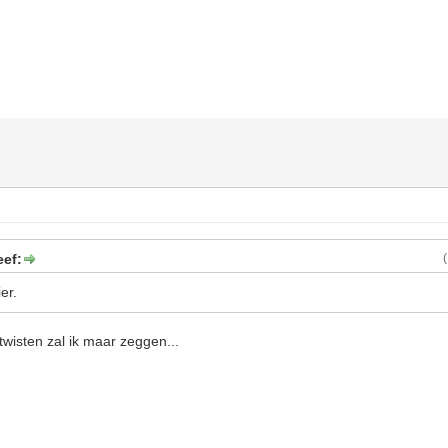
eef:
er.
twisten zal ik maar zeggen...