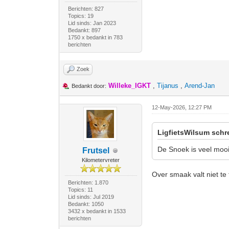
Berichten: 827
Topics: 19
Lid sinds: Jan 2023
Bedankt: 897
1750 x bedankt in 783
berichten
Zoek
Willeke_IGKT
,
Tijanus
,
Arend-Jan
Bedankt door:
12-May-2026, 12:27 PM
LigfietsWilsum schr
De Snoek is veel mooi
Frutsel
Kilometervreter
Over smaak valt niet te 
Berichten: 1.870
Topics: 11
Lid sinds: Jul 2019
Bedankt: 1050
3432 x bedankt in 1533
berichten