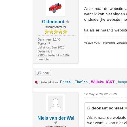
Als ik naar de website 
want ik kan niet vinden 
onduidelijke website met
Gideonaut
Kilometervreter
tja als er maar 1 website
Berichten: 1.140
Velayo #
0
4?
| Flevobike Versati
Topics: 7
Lid sinds: Jun 2023
Bedankt: 2
2206 x bedankt in 1109
berichten
Zoek
Frutsel
,
TimSch
,
Willeke_IGKT
,
benp
Bedankt door:
12-May-2026, 02:21 PM
Gideonaut schreef:
Als ik naar de website
Niels van der Wal
war want ik kan niet v
Kilometervreter