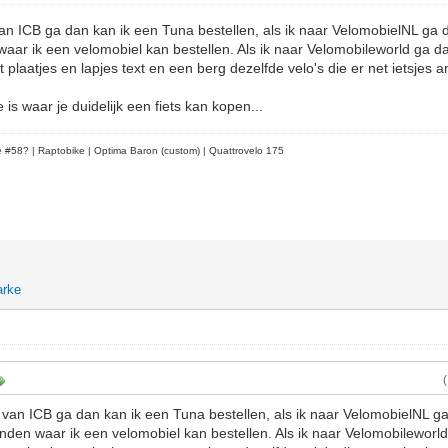
van ICB ga dan kan ik een Tuna bestellen, als ik naar VelomobielNL ga d
waar ik een velomobiel kan bestellen. Als ik naar Velomobileworld ga da
 plaatjes en lapjes text en een berg dezelfde velo's die er net ietsjes a
 is waar je duidelijk een fiets kan kopen...
le #58?
| Raptobike | Optima Baron (custom) | Quattrovelo 175
arke
 van ICB ga dan kan ik een Tuna bestellen, als ik naar VelomobielNL ga
inden waar ik een velomobiel kan bestellen. Als ik naar Velomobileworld