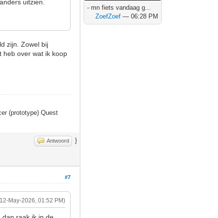
 anders uitzien.
- mn fiets vandaag g...
ZoefZoef
— 06:28 PM
 zijn. Zowel bij
ct heb over wat ik koop
er (prototype) Quest
}
Antwoord
#7
(12-May-2026, 01:52 PM)
 dan raak ik in de