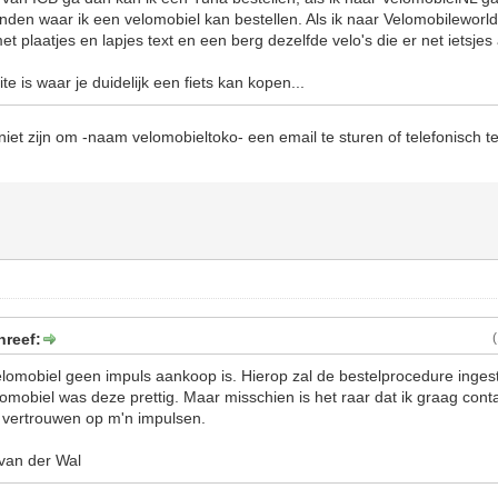
inden waar ik een velomobiel kan bestellen. Als ik naar Velomobileworld
et plaatjes en lapjes text en een berg dezelfde velo's die er net ietsjes
te is waar je duidelijk een fiets kan kopen...
h niet zijn om -naam velomobieltoko- een email te sturen of telefonisch
hreef:
lomobiel geen impuls aankoop is. Hierop zal de bestelprocedure ingeste
Velomobiel was deze prettig. Maar misschien is het raar dat ik graag cont
 vertrouwen op m'n impulsen.
van der Wal