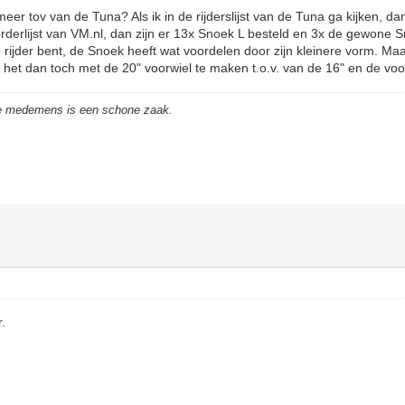
er tov van de Tuna? Als ik in de rijderslijst van de Tuna ga kijken, dan
de orderlijst van VM.nl, dan zijn er 13x Snoek L besteld en 3x de gewone S
ne rijder bent, de Snoek heeft wat voordelen door zijn kleinere vorm. Ma
 het dan toch met de 20" voorwiel te maken t.o.v. van de 16" en de vo
de medemens is een schone zaak.
.