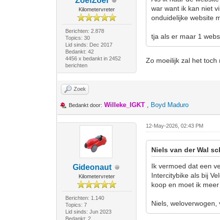
ZoefZoef
war want ik kan niet v
Kilometervreter
onduidelijke website m
Berichten: 2.878
tja als er maar 1 websi
Topics: 30
Lid sinds: Dec 2017
Bedankt: 42
4456 x bedankt in 2452
Zo moeilijk zal het toc
berichten
Zoek
Willeke_IGKT
,
Boyd Maduro
Bedankt door:
12-May-2026, 02:43 PM
Niels van der Wal sc
Ik vermoed dat een ve
Gideonaut
Intercitybike als bij 
Kilometervreter
koop en moet ik meer
Berichten: 1.140
Niels, weloverwogen, 
Topics: 7
Lid sinds: Jun 2023
Bedankt: 2