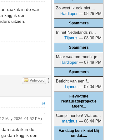
Zo weet ik ook niet ...
an raak ik in de war
Hardloper
— 08:26 PM
n krijg ik een
nders uitzien.
Spammers
In het Nederlands ni...
Tijanus
— 08:06 PM
Spammers
Maar waarom mocht je...
Hardloper
— 07:49 PM
Spammers
}
Antwoord
Bericht van een f...
Tijanus
— 07:04 PM
Flevo-trike
restauratieprojectje
#6
afgero...
Complimenten! Wat ee...
(12-May-2026, 01:52 PM)
martinus
— 06:44 PM
 dan raak ik in de
Vandaag ben ik niet blij
 ga dan krijg ik een
omdat.....