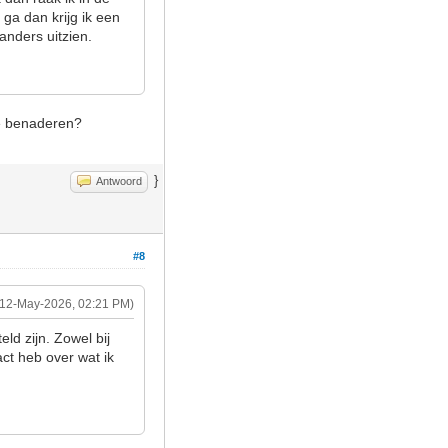
 ga dan krijg ik een
 anders uitzien.
 te benaderen?
}
Antwoord
#8
(12-May-2026, 02:21 PM)
ld zijn. Zowel bij
act heb over wat ik