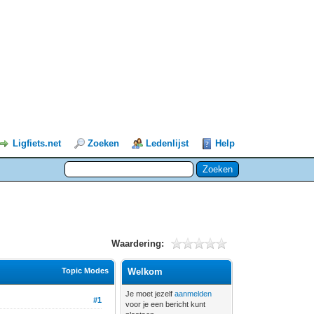
Ligfiets.net
Zoeken
Ledenlijst
Help
Waardering:
Topic Modes
Welkom
Je moet jezelf
aanmelden
#1
voor je een bericht kunt