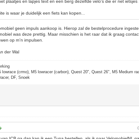
et plaatjes en lapjes text en een berg dezelfde velo's die er net ietsjes
te is waar je duidelijk een fiets kan kopen...
mobiel geen impuls aankoop is. Hierop zal de bestelprocedure ingesteld
lomobiel was deze prettig. Maar misschien is het raar dat ik graag conta
uwen op m'n impulsen.
an der Wal
erking
5 lowrace (crmo), M5 lowracer (carbon), Quest 20", Quest 26", M5 Medium rac
racer, DF, Snoek
 van ICB ga dan kan ik een Tuna bestellen, als ik naar VelomobielNL ga