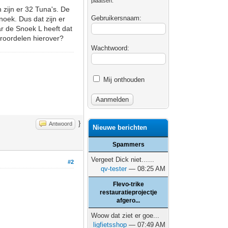
plaatsen.
 zijn er 32 Tuna's. De
Gebruikersnaam:
noek. Dus dat zijn er
ar de Snoek L heeft dat
oroordelen hierover?
Wachtwoord:
Mij onthouden
}
Antwoord
Nieuwe berichten
Spammers
Vergeet Dick niet…...
#2
qv-tester
— 08:25 AM
Flevo-trike
restauratieprojectje
afgero...
Woow dat ziet er goe...
ligfietsshop
— 07:49 AM