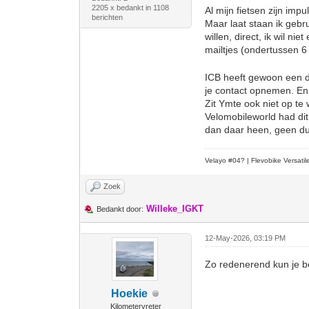
2205 x bedankt in 1108
Al mijn fietsen zijn imp
berichten
Maar laat staan ik gebru
willen, direct, ik wil ni
mailtjes (ondertussen 6
ICB heeft gewoon een du
je contact opnemen. En 
Zit Ymte ook niet op te 
Velomobileworld had dit
dan daar heen, geen dui
Velayo #
0
4?
| Flevobike Versati
Zoek
Willeke_IGKT
Bedankt door:
12-May-2026, 03:19 PM
Zo redenerend kun je b
Hoekie
Kilometervreter