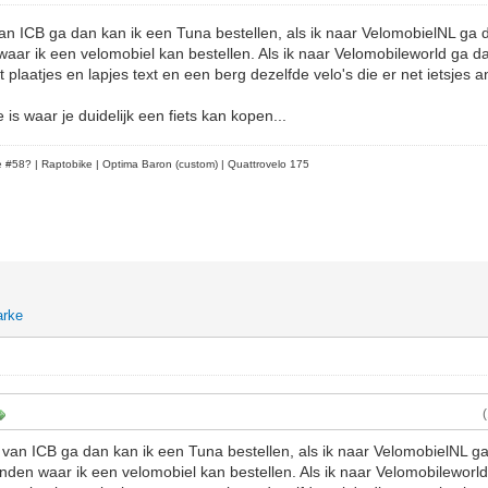
van ICB ga dan kan ik een Tuna bestellen, als ik naar VelomobielNL ga d
waar ik een velomobiel kan bestellen. Als ik naar Velomobileworld ga da
 plaatjes en lapjes text en een berg dezelfde velo's die er net ietsjes a
 is waar je duidelijk een fiets kan kopen...
le #58?
| Raptobike | Optima Baron (custom) | Quattrovelo 175
arke
 van ICB ga dan kan ik een Tuna bestellen, als ik naar VelomobielNL ga
inden waar ik een velomobiel kan bestellen. Als ik naar Velomobileworld