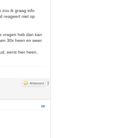
n zou ik graag info
eld reageert niet op
eds vragen heb dan kan
agen 30x heen en weer.
ud, eerst hier heen,
}
Antwoord
#9