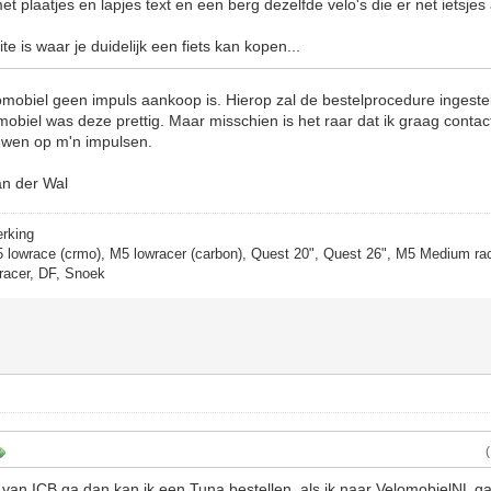
et plaatjes en lapjes text en een berg dezelfde velo's die er net ietsjes
te is waar je duidelijk een fiets kan kopen...
mobiel geen impuls aankoop is. Hierop zal de bestelprocedure ingesteld
lomobiel was deze prettig. Maar misschien is het raar dat ik graag conta
uwen op m'n impulsen.
an der Wal
erking
5 lowrace (crmo), M5 lowracer (carbon), Quest 20", Quest 26", M5 Medium rac
racer, DF, Snoek
 van ICB ga dan kan ik een Tuna bestellen, als ik naar VelomobielNL ga