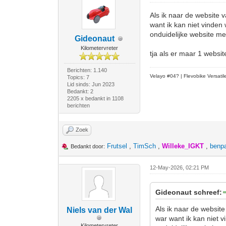
Als ik naar de website 
want ik kan niet vinden 
onduidelijke website met
Gideonaut
Kilometervreter
tja als er maar 1 website
Berichten: 1.140
Velayo #
0
4?
| Flevobike Versati
Topics: 7
Lid sinds: Jun 2023
Bedankt: 2
2205 x bedankt in 1108
berichten
Zoek
Frutsel
,
TimSch
,
Willeke_IGKT
,
benp
Bedankt door:
12-May-2026, 02:21 PM
Gideonaut schreef:
Als ik naar de website
Niels van der Wal
war want ik kan niet v
Kilometervreter