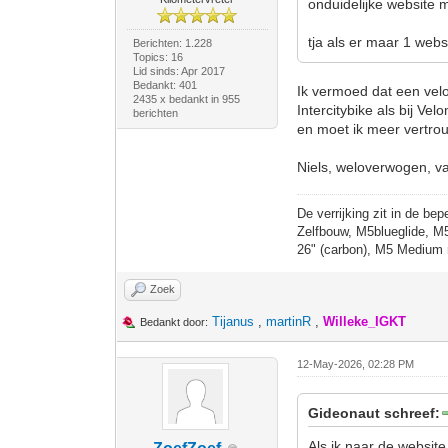
onduidelijke website m
tja als er maar 1 websi
Berichten: 1.228
Topics: 16
Lid sinds: Apr 2017
Bedankt: 401
Ik vermoed dat een velo
2435 x bedankt in 955
Intercitybike als bij Ve
berichten
en moet ik meer vertro
Niels, weloverwogen, v
De verrijking zit in de bep
Zelfbouw, M5blueglide, M
26" (carbon), M5 Medium 
Zoek
Tijanus
,
martinR
,
Willeke_IGKT
Bedankt door:
12-May-2026, 02:28 PM
Gideonaut schreef:
Als ik naar de website