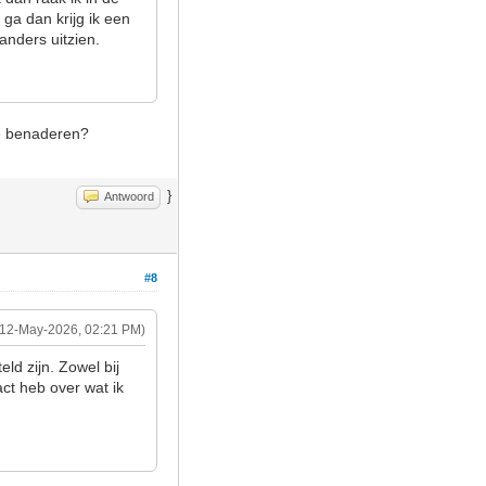
 ga dan krijg ik een
 anders uitzien.
 te benaderen?
}
Antwoord
#8
(12-May-2026, 02:21 PM)
ld zijn. Zowel bij
act heb over wat ik