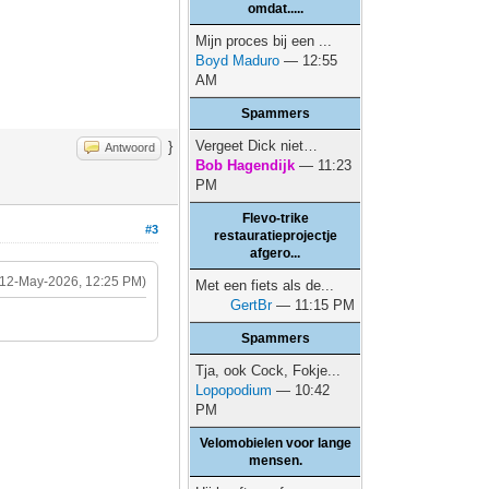
omdat.....
Mijn proces bij een ...
Boyd Maduro
— 12:55
AM
Spammers
Vergeet Dick niet…
}
Antwoord
Bob Hagendijk
— 11:23
PM
Flevo-trike
#3
restauratieprojectje
afgero...
(12-May-2026, 12:25 PM)
Met een fiets als de...
GertBr
— 11:15 PM
Spammers
Tja, ook Cock, Fokje...
Lopopodium
— 10:42
PM
Velomobielen voor lange
mensen.