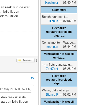
Hardloper
— 07:49 PM
an raak ik in de war
Spammers
n krijg ik een
nders uitzien.
Bericht van een f...
Tijanus
— 07:04 PM
Flevo-trike
restauratieprojectje
afgero...
Complimenten! Wat ee...
martinus
— 06:44 PM
Vandaag ben ik niet blij
omdat.....
}
Antwoord
- mn fiets vandaag g...
ZoefZoef
— 06:28 PM
Flevo-trike
#6
restauratieprojectje
afgero...
(12-May-2026, 01:52 PM)
Wauw, dat ziet er pr...
Bianca F
— 06:01 PM
 dan raak ik in de
 ga dan krijg ik een
Vandaag ben ik niet blij