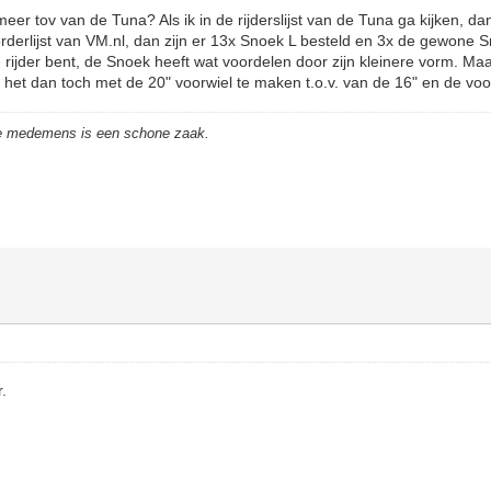
er tov van de Tuna? Als ik in de rijderslijst van de Tuna ga kijken, dan
de orderlijst van VM.nl, dan zijn er 13x Snoek L besteld en 3x de gewone S
ne rijder bent, de Snoek heeft wat voordelen door zijn kleinere vorm. Ma
 het dan toch met de 20" voorwiel te maken t.o.v. van de 16" en de vo
de medemens is een schone zaak.
.