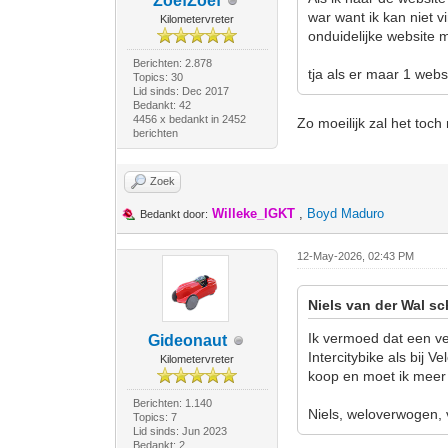
ZoefZoef
war want ik kan niet v
Kilometervreter
onduidelijke website m
Berichten: 2.878
tja als er maar 1 websi
Topics: 30
Lid sinds: Dec 2017
Bedankt: 42
4456 x bedankt in 2452
Zo moeilijk zal het toc
berichten
Zoek
Willeke_IGKT
,
Boyd Maduro
Bedankt door:
12-May-2026, 02:43 PM
Niels van der Wal sc
Ik vermoed dat een ve
Gideonaut
Intercitybike als bij 
Kilometervreter
koop en moet ik meer
Berichten: 1.140
Niels, weloverwogen, 
Topics: 7
Lid sinds: Jun 2023
Bedankt: 2