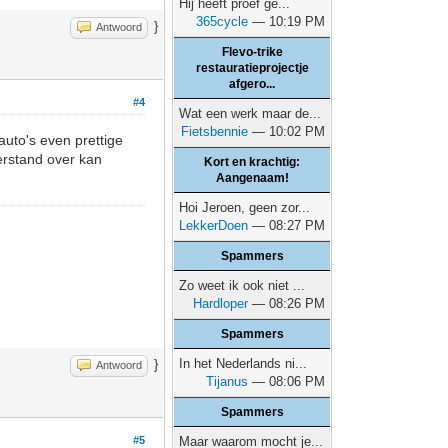
Hij heeft proef ge...
365cycle
— 10:19 PM
}
Antwoord
Flevo-trike
restauratieprojectje
afgero...
#4
Wat een werk maar de...
Fietsbennie
— 10:02 PM
auto's even prettige
verstand over kan
Kort en krachtig:
Aangenaam!
Hoi Jeroen, geen zor...
LekkerDoen
— 08:27 PM
Spammers
Zo weet ik ook niet ...
Hardloper
— 08:26 PM
Spammers
In het Nederlands ni...
}
Antwoord
Tijanus
— 08:06 PM
Spammers
#5
Maar waarom mocht je...