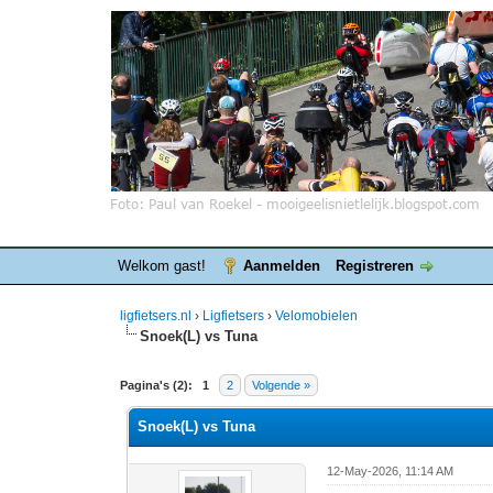
Welkom gast!
Aanmelden
Registreren
ligfietsers.nl
›
Ligfietsers
›
Velomobielen
Snoek(L) vs Tuna
0 stemmen - gemiddelde waardering is 0
1
2
3
4
5
Pagina's (2):
1
2
Volgende »
Snoek(L) vs Tuna
12-May-2026, 11:14 AM