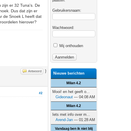
plaatsen.
 zijn er 32 Tuna's. De
Gebruikersnaam:
noek. Dus dat zijn er
ar de Snoek L heeft dat
oroordelen hierover?
Wachtwoord:
Mij onthouden
}
Antwoord
Nieuwe berichten
Milan 4.2
Mooi! en het geeft o...
#2
Gideonaut
— 04:08 AM
Milan 4.2
Iets met info over m...
Arend-Jan
— 01:28 AM
Vandaag ben ik niet blij