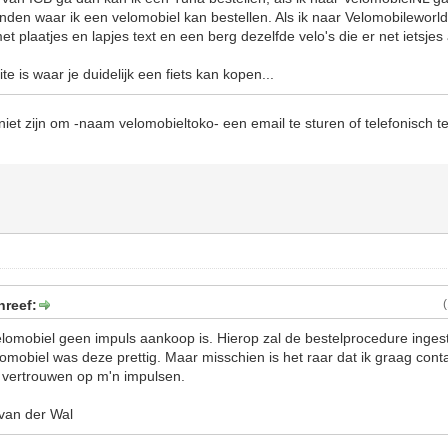
inden waar ik een velomobiel kan bestellen. Als ik naar Velomobileworld
et plaatjes en lapjes text en een berg dezelfde velo's die er net ietsjes
te is waar je duidelijk een fiets kan kopen...
h niet zijn om -naam velomobieltoko- een email te sturen of telefonisch
hreef:
lomobiel geen impuls aankoop is. Hierop zal de bestelprocedure ingeste
Velomobiel was deze prettig. Maar misschien is het raar dat ik graag cont
 vertrouwen op m'n impulsen.
van der Wal