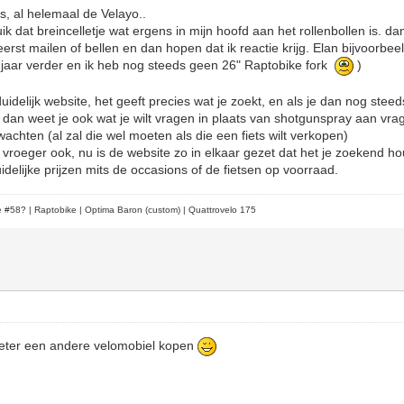
uls, al helemaal de Velayo..
ik dat breincelletje wat ergens in mijn hoofd aan het rollenbollen is. da
et eerst mailen of bellen en dan hopen dat ik reactie krijg. Elan bijvoorbe
 jaar verder en ik heb nog steeds geen 26" Raptobike fork
)
idelijk website, het geeft precies wat je zoekt, en als je dan nog ste
dan weet je ook wat je wilt vragen in plaats van shotgunspray aan vr
wachten (al zal die wel moeten als die een fiets wilt verkopen)
 vroeger ook, nu is de website zo in elkaar gezet dat het je zoekend ho
delijke prijzen mits de occasions of de fietsen op voorraad.
le #58?
| Raptobike | Optima Baron (custom) | Quattrovelo 175
eter een andere velomobiel kopen