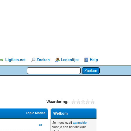
Ligfiets.net
Zoeken
Ledenlijst
Help
Waardering:
Topic Modes
Welkom
Je moet jezelf
aanmelden
#1
voor je een bericht kunt