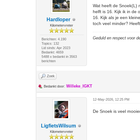
Wat heeft de Snoek(L) me
helft is 16. Kijk ik in 
16. Kijk als je een klei
Hardloper
toch veel minder? Heeft
Kilometervreter
Geduld en respect voor 
Berichten: 4.190
Topics: 132
Lid sinds: Apr 2023
Bedankt: 4659
5488 x bedankt in 3563
berichten
Zoek
Willeke_IGKT
Bedankt door:
12-May-2026, 12:25 PM
De Snoek is veel mooier
LigfietsWilsum
Kilometervreter