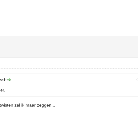
eef:
er.
twisten zal ik maar zeggen...