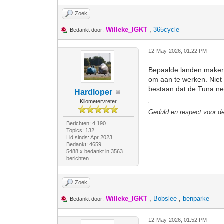
Zoek
Willeke_IGKT
,
365cycle
Bedankt door:
12-May-2026, 01:22 PM
Bepaalde landen maken d
om aan te werken. Niet 
bestaan dat de Tuna net 
Hardloper
Kilometervreter
Geduld en respect voor 
Berichten: 4.190
Topics: 132
Lid sinds: Apr 2023
Bedankt: 4659
5488 x bedankt in 3563
berichten
Zoek
Willeke_IGKT
,
Bobslee
,
benparke
Bedankt door:
12-May-2026, 01:52 PM