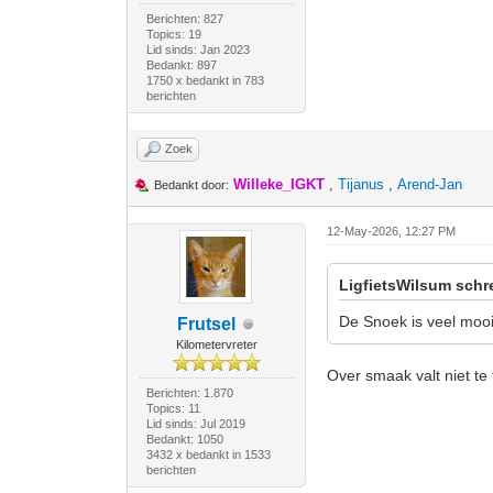
Berichten: 827
Topics: 19
Lid sinds: Jan 2023
Bedankt: 897
1750 x bedankt in 783
berichten
Zoek
Willeke_IGKT
,
Tijanus
,
Arend-Jan
Bedankt door:
12-May-2026, 12:27 PM
LigfietsWilsum schr
De Snoek is veel mooi
Frutsel
Kilometervreter
Over smaak valt niet te 
Berichten: 1.870
Topics: 11
Lid sinds: Jul 2019
Bedankt: 1050
3432 x bedankt in 1533
berichten