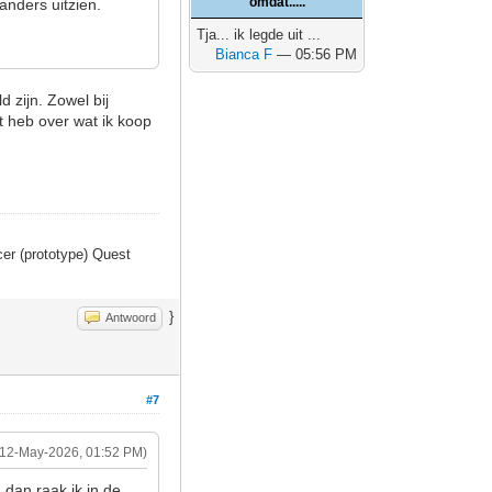
omdat.....
 anders uitzien.
Tja... ik legde uit ...
Bianca F
— 05:56 PM
 zijn. Zowel bij
ct heb over wat ik koop
er (prototype) Quest
}
Antwoord
#7
(12-May-2026, 01:52 PM)
 dan raak ik in de