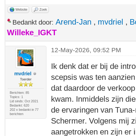
Website
Zoek
Arend-Jan
,
mvdriel
,
B
Bedankt door:
Willeke_IGKT
12-May-2026, 09:52 PM
Ik denk dat er bij de int
mvdriel
scepsis was ten aanzien
Toerder
dat daardoor de verkoop
Berichten: 85
kwam. Inmiddels zijn die
Topics: 1
Lid sinds: Oct 2021
Bedankt: 620
de ervaringen van Tuna-
202 x bedankt in 77
berichten
Schermer. Volgens mij z
aangetrokken en zijn er 