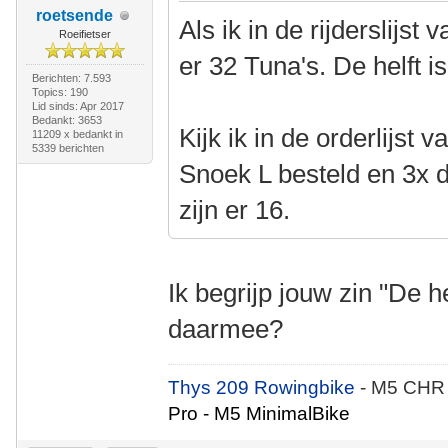
roetsende
Als ik in de rijderslijst
Roeifietser
er 32 Tuna's. De helft i
Berichten: 7.593
Topics: 190
Lid sinds: Apr 2017
Bedankt: 3653
Kijk ik in de orderlijst 
11209 x bedankt in
5339 berichten
Snoek L besteld en 3x
zijn er 16.
Ik begrijp jouw zin "De he
daarmee?
Thys 209 Rowingbike
- M5 CHR
Pro - M5 MinimalBike