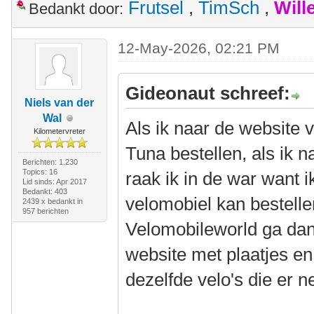
Frutsel
,
TimSch
,
Will
Bedankt door:
12-May-2026, 02:21 PM
Gideonaut schreef:
Niels van der
Wal
Als ik naar de website 
Kilometervreter
Tuna bestellen, als ik 
Berichten: 1.230
Topics: 16
raak ik in de war want i
Lid sinds: Apr 2017
Bedankt: 403
velomobiel kan bestellen
2439 x bedankt in
957 berichten
Velomobileworld ga dan 
website met plaatjes en
dezelfde velo's die er ne