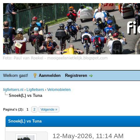
Welkom gast!
Aanmelden
Registreren
ligfietsers.nl
›
Ligfietsers
›
Velomobielen
Snoek(L) vs Tuna
elde waardering is 0
Pagina's (2):
1
2
Volgende »
Snoek(L) vs Tuna
12-May-2026, 11:14 AM