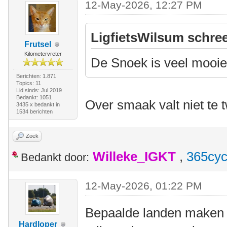
12-May-2026, 12:27 PM
LigfietsWilsum schree
Frutsel
Kilometervreter
De Snoek is veel mooie
Berichten: 1.871
Topics: 11
Lid sinds: Jul 2019
Bedankt: 1051
Over smaak valt niet te t
3435 x bedankt in
1534 berichten
Zoek
Willeke_IGKT
,
365cyc
Bedankt door:
12-May-2026, 01:22 PM
Bepaalde landen maken d
Hardloper