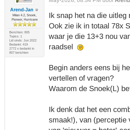
May-2026, 08:54 PM door
Arend
Arend-Jan
Ik snap het na die uitleg
Milan 4.2, Snoek,
Pioneer, Hurricane
Ook zie ik in totaal 78x
Berichten: 805
waar je die 13+3 nou van
Topics: 1
Lid sinds: Jun 2022
raadsel
Bedankt: 419
2772 x bedankt in
807 berichten
Begin anders eens bij he
vertellen of vragen?
Waarom de Snoek(L) bet
Ik denk dat het een comb
smaak!), van (perceptie v