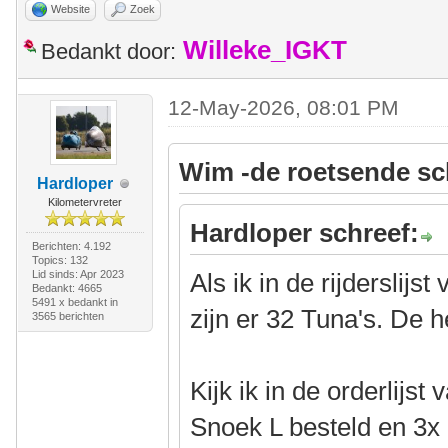
Website
Zoek
Willeke_IGKT
Bedankt door:
12-May-2026, 08:01 PM
Wim -de roetsende sc
Hardloper
Kilometervreter
Hardloper schreef:
Berichten: 4.192
Topics: 132
Lid sinds: Apr 2023
Als ik in de rijderslijs
Bedankt: 4665
5491 x bedankt in
zijn er 32 Tuna's. De he
3565 berichten
Kijk ik in de orderlijst
Snoek L besteld en 3x