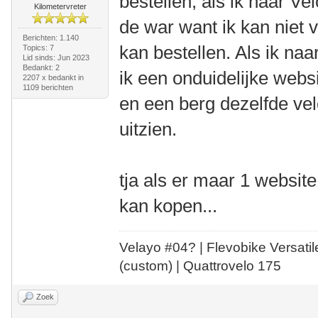
bestellen, als ik naar Ve
Kilometervreter
de war want ik kan niet 
Berichten: 1.140
kan bestellen. Als ik na
Topics: 7
Lid sinds: Jun 2023
Bedankt: 2
ik een onduidelijke websi
2207 x bedankt in
1109 berichten
en een berg dezelfde velo
uitzien.
tja als er maar 1 website 
kan kopen...
Velayo #
0
4?
| Flevobike Versati
(custom) | Quattrovelo 175
Zoek