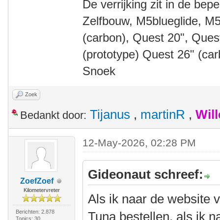
De verrijking zit in de bep
Zelfbouw, M5blueglide, M5
(carbon), Quest 20", Que
(prototype) Quest 26" (ca
Snoek
Zoek
Tijanus
,
martinR
,
Wil
Bedankt door:
12-May-2026, 02:28 PM
Gideonaut schreef:
ZoefZoef
Kilometervreter
Als ik naar de website 
Berichten: 2.878
Tuna bestellen, als ik 
Topics: 30