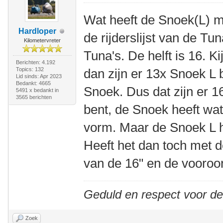
Wat heeft de Snoek(L) me
Hardloper
de rijderslijst van de Tun
Kilometervreter
Tuna's. De helft is 16. Ki
Berichten: 4.192
Topics: 132
dan zijn er 13x Snoek L
Lid sinds: Apr 2023
Bedankt: 4665
Snoek. Dus dat zijn er 16.
5491 x bedankt in
3565 berichten
bent, de Snoek heeft wat
vorm. Maar de Snoek L h
Heeft het dan toch met d
van de 16" en de vooroo
Geduld en respect voor d
Zoek