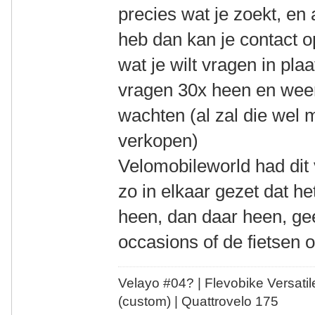
precies wat je zoekt, en
heb dan kan je contact 
wat je wilt vragen in pl
vragen 30x heen en weer.
wachten (al zal die wel m
verkopen)
Velomobileworld had dit 
zo in elkaar gezet dat he
heen, dan daar heen, gee
occasions of de fietsen 
Velayo #
0
4?
| Flevobike Versati
(custom) | Quattrovelo 175