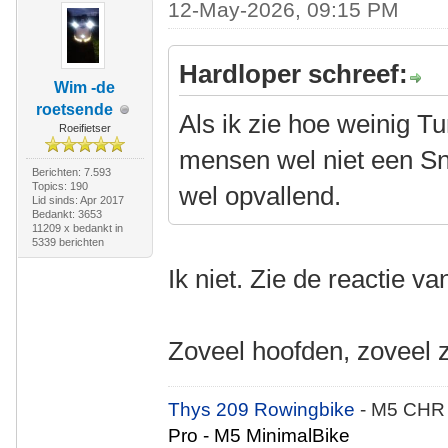
12-May-2026, 09:15 PM
Hardloper schreef:
Wim -de
roetsende
Als ik zie hoe weinig T
Roeifietser
mensen wel niet een Sno
Berichten: 7.593
Topics: 190
wel opvallend.
Lid sinds: Apr 2017
Bedankt: 3653
11209 x bedankt in
5339 berichten
Ik niet. Zie de reactie v
Zoveel hoofden, zoveel 
Thys 209 Rowingbike
- M5 CHR
Pro - M5 MinimalBike