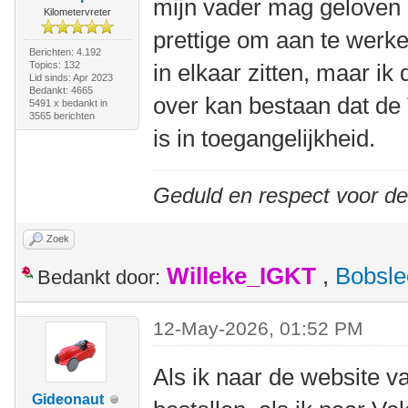
mijn vader mag geloven zi
Kilometervreter
prettige om aan te werke
Berichten: 4.192
Topics: 132
in elkaar zitten, maar ik
Lid sinds: Apr 2023
Bedankt: 4665
over kan bestaan dat de 
5491 x bedankt in
3565 berichten
is in toegangelijkheid.
Geduld en respect voor d
Zoek
Willeke_IGKT
,
Bobsle
Bedankt door:
12-May-2026, 01:52 PM
Als ik naar de website 
Gideonaut