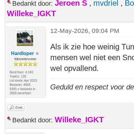
Jeroen S
,
mvdriel
,
Bo
Bedankt door:
Willeke_IGKT
12-May-2026, 09:04 PM
Als ik zie hoe weinig Tu
Hardloper
mensen wel niet een Snoe
Kilometervreter
wel opvallend.
Berichten: 4.192
Topics: 132
Lid sinds: Apr 2023
Bedankt: 4665
Geduld en respect voor d
5491 x bedankt in
3565 berichten
Zoek
Willeke_IGKT
Bedankt door: