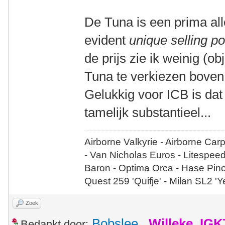
De Tuna is een prima al
evident
unique selling po
de prijs zie ik weinig (
Tuna te verkiezen boven
Gelukkig voor ICB is dat 
tamelijk substantieel...
Airborne Valkyrie - Airborne Car
- Van Nicholas Euros - Litespee
Baron - Optima Orca - Hase Pin
Quest 259 'Quifje' - Milan SL2 '
Zoek
Bobslee
,
Willeke_IGK
Bedankt door: