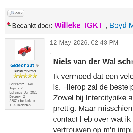
Zoek
Willeke_IGKT
,
Boyd 
Bedankt door:
12-May-2026, 02:43 PM
Niels van der Wal sch
Gideonaut
Kilometervreter
Ik vermoed dat een vel
Berichten: 1.140
is. Hierop zal de bestel
Topics: 7
Lid sinds: Jun 2023
Zowel bij Intercitybike 
Bedankt: 2
2207 x bedankt in
1109 berichten
prettig. Maar misschien 
contact heb over wat i
vertrouwen op m'n impu