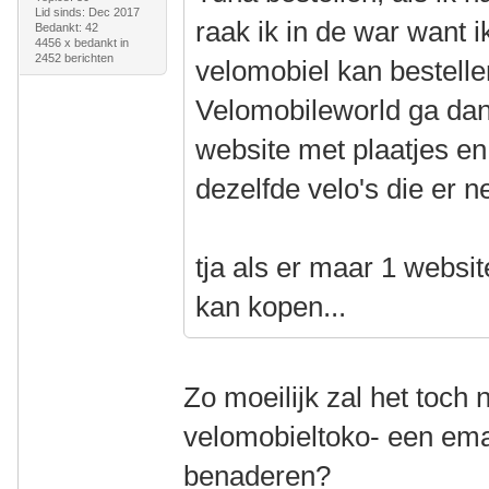
Lid sinds: Dec 2017
raak ik in de war want i
Bedankt: 42
4456 x bedankt in
2452 berichten
velomobiel kan bestellen
Velomobileworld ga dan 
website met plaatjes en
dezelfde velo's die er ne
tja als er maar 1 website
kan kopen...
Zo moeilijk zal het toch 
velomobieltoko- een email
benaderen?