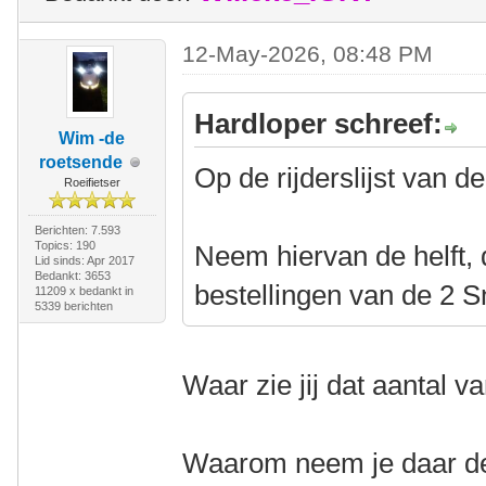
12-May-2026, 08:48 PM
Hardloper schreef:
Wim -de
roetsende
Op de rijderslijst van 
Roeifietser
Berichten: 7.593
Topics: 190
Neem hiervan de helft, 
Lid sinds: Apr 2017
Bedankt: 3653
bestellingen van de 2 
11209 x bedankt in
5339 berichten
Waar zie jij dat aantal 
Waarom neem je daar de