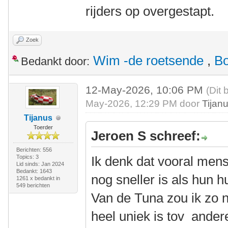
rijders op overgestapt.
Zoek
Wim -de roetsende
,
Bo
Bedankt door:
12-May-2026, 10:06 PM
(Dit 
May-2026, 12:29 PM door
Tijan
Tijanus
Toerder
Jeroen S schreef:
Berichten: 556
Topics: 3
Ik denk dat vooral men
Lid sinds: Jan 2024
Bedankt: 1643
nog sneller is als hun 
1261 x bedankt in
549 berichten
Van de Tuna zou ik zo n
heel uniek is tov andere