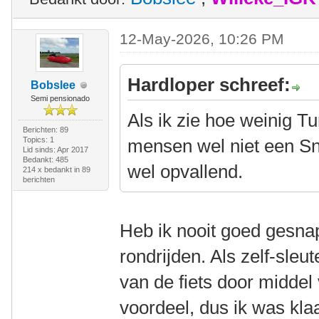
12-May-2026, 10:26 PM
Hardloper schreef:
Bobslee
Semi pensionado
Als ik zie hoe weinig T
Berichten: 89
Topics: 1
mensen wel niet een Sno
Lid sinds: Apr 2017
Bedankt: 485
wel opvallend.
214 x bedankt in 89
berichten
Heb ik nooit goed gesnap
rondrijden. Als zelf-sleut
van de fiets door middel
voordeel, dus ik was kl