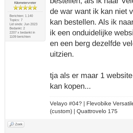
bestellen, als ik naar Ve
Kilometervreter
de war want ik kan niet 
Berichten: 1.140
kan bestellen. Als ik na
Topics: 7
Lid sinds: Jun 2023
Bedankt: 2
ik een onduidelijke websi
2207 x bedankt in
1109 berichten
en een berg dezelfde velo
uitzien.
tja als er maar 1 website 
kan kopen...
Velayo #
0
4?
| Flevobike Versati
(custom) | Quattrovelo 175
Zoek