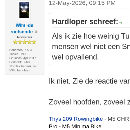
12-May-2026, 09:15 PM
Hardloper schreef:
Wim -de
roetsende
Als ik zie hoe weinig T
Roeifietser
mensen wel niet een Sno
Berichten: 7.594
Topics: 190
wel opvallend.
Lid sinds: Apr 2017
Bedankt: 3660
11216 x bedankt in
5340 berichten
Ik niet. Zie de reactie v
Zoveel hoofden, zoveel 
Thys 209 Rowingbike
- M5 CHR
Pro - M5 MinimalBike