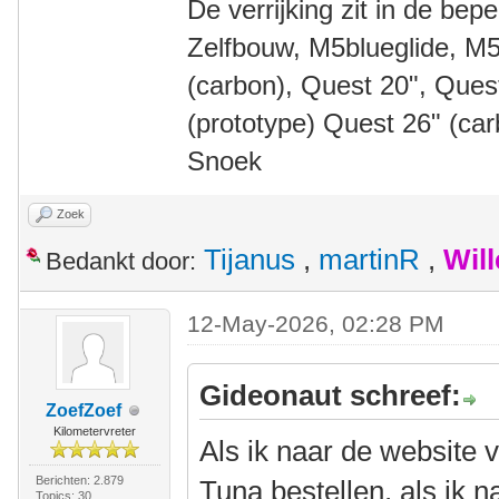
De verrijking zit in de bep
Zelfbouw, M5blueglide, M5
(carbon), Quest 20", Que
(prototype) Quest 26" (ca
Snoek
Zoek
Tijanus
,
martinR
,
Wil
Bedankt door:
12-May-2026, 02:28 PM
Gideonaut schreef:
ZoefZoef
Kilometervreter
Als ik naar de website 
Berichten: 2.879
Tuna bestellen, als ik 
Topics: 30