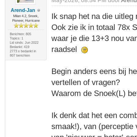
May-2026, 08:54 PM door
Arend
Arend-Jan
Ik snap het na die uitleg
Milan 4.2, Snoek,
Pioneer, Hurricane
Ook zie ik in totaal 78x
Berichten: 805
waar je die 13+3 nou van
Topics: 1
Lid sinds: Jun 2022
raadsel
Bedankt: 419
2773 x bedankt in
807 berichten
Begin anders eens bij he
vertellen of vragen?
Waarom de Snoek(L) bet
Ik denk dat het een comb
smaak!), van (perceptie v