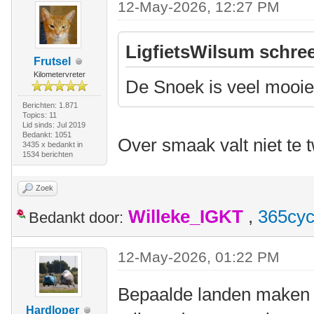
12-May-2026, 12:27 PM
LigfietsWilsum schree
Frutsel
Kilometervreter
De Snoek is veel mooie
Berichten: 1.871
Topics: 11
Lid sinds: Jul 2019
Bedankt: 1051
Over smaak valt niet te t
3435 x bedankt in
1534 berichten
Zoek
Willeke_IGKT
,
365cyc
Bedankt door:
12-May-2026, 01:22 PM
Bepaalde landen maken d
Hardloper