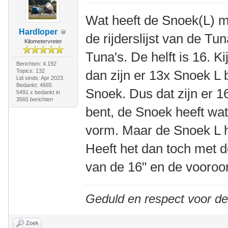
Wat heeft de Snoek(L) me
Hardloper
de rijderslijst van de Tun
Kilometervreter
Tuna's. De helft is 16. Ki
Berichten: 4.192
Topics: 132
dan zijn er 13x Snoek L
Lid sinds: Apr 2023
Bedankt: 4665
Snoek. Dus dat zijn er 16.
5491 x bedankt in
3565 berichten
bent, de Snoek heeft wat
vorm. Maar de Snoek L h
Heeft het dan toch met d
van de 16" en de vooroo
Geduld en respect voor d
Zoek