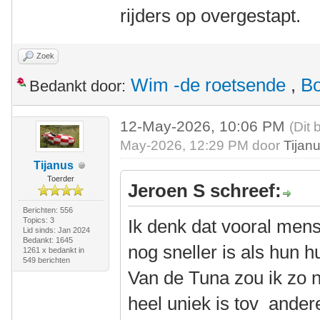
rijders op overgestapt.
Zoek
Wim -de roetsende
,
Bo
Bedankt door:
12-May-2026, 10:06 PM
(Dit 
May-2026, 12:29 PM door
Tijan
Tijanus
Toerder
Jeroen S schreef:
Berichten: 556
Topics: 3
Ik denk dat vooral men
Lid sinds: Jan 2024
Bedankt: 1645
nog sneller is als hun 
1261 x bedankt in
549 berichten
Van de Tuna zou ik zo n
heel uniek is tov andere