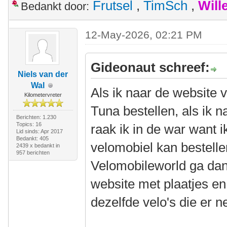
Frutsel
,
TimSch
,
Will
Bedankt door:
12-May-2026, 02:21 PM
Gideonaut schreef:
Niels van der
Wal
Als ik naar de website 
Kilometervreter
Tuna bestellen, als ik 
Berichten: 1.230
Topics: 16
raak ik in de war want i
Lid sinds: Apr 2017
Bedankt: 405
velomobiel kan bestellen
2439 x bedankt in
957 berichten
Velomobileworld ga dan 
website met plaatjes en
dezelfde velo's die er ne