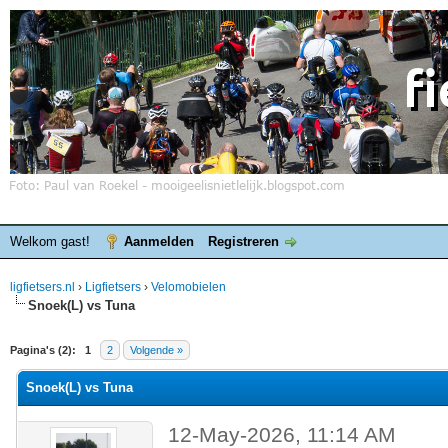
Welkom gast!
Aanmelden
Registreren
ligfietsers.nl
›
Ligfietsers
›
Velomobielen
Snoek(L) vs Tuna
elde waardering is 0
Pagina's (2):
1
2
Volgende »
Snoek(L) vs Tuna
12-May-2026, 11:14 AM