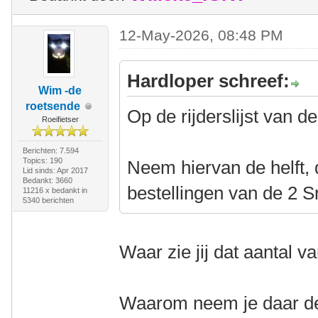
12-May-2026, 08:48 PM
Hardloper schreef:
Wim -de
roetsende
Op de rijderslijst van 
Roeifietser
Berichten: 7.594
Topics: 190
Neem hiervan de helft, 
Lid sinds: Apr 2017
Bedankt: 3660
bestellingen van de 2 
11216 x bedankt in
5340 berichten
Waar zie jij dat aantal 
Waarom neem je daar de