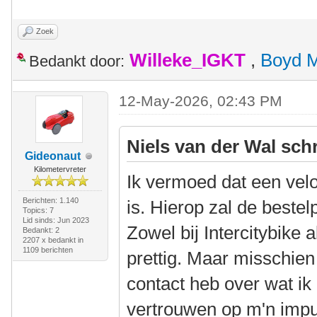
Zoek
Willeke_IGKT
,
Boyd 
Bedankt door:
12-May-2026, 02:43 PM
Niels van der Wal sch
Gideonaut
Kilometervreter
Ik vermoed dat een vel
Berichten: 1.140
is. Hierop zal de bestel
Topics: 7
Lid sinds: Jun 2023
Zowel bij Intercitybike 
Bedankt: 2
2207 x bedankt in
1109 berichten
prettig. Maar misschien 
contact heb over wat i
vertrouwen op m'n impu