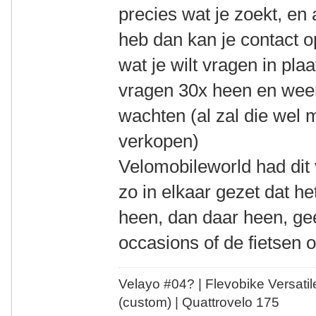
precies wat je zoekt, en
heb dan kan je contact 
wat je wilt vragen in pl
vragen 30x heen en weer.
wachten (al zal die wel m
verkopen)
Velomobileworld had dit 
zo in elkaar gezet dat he
heen, dan daar heen, gee
occasions of de fietsen 
Velayo #
0
4?
| Flevobike Versati
(custom) | Quattrovelo 175