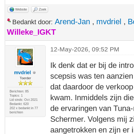
Website
Zoek
Arend-Jan
,
mvdriel
,
B
Bedankt door:
Willeke_IGKT
12-May-2026, 09:52 PM
Ik denk dat er bij de int
mvdriel
scepsis was ten aanzien
Toerder
dat daardoor de verkoop
Berichten: 85
kwam. Inmiddels zijn die
Topics: 1
Lid sinds: Oct 2021
Bedankt: 620
de ervaringen van Tuna-
202 x bedankt in 77
berichten
Schermer. Volgens mij z
aangetrokken en zijn er 