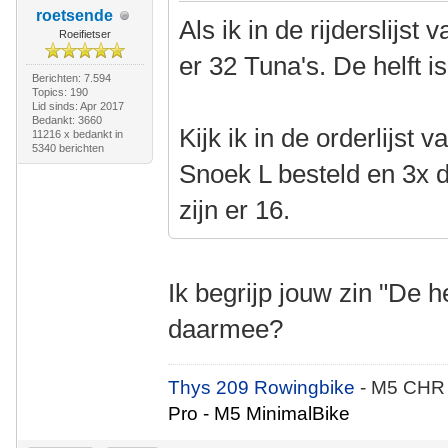
roetsende
Als ik in de rijderslijst
Roeifietser
er 32 Tuna's. De helft i
Berichten: 7.594
Topics: 190
Lid sinds: Apr 2017
Bedankt: 3660
Kijk ik in de orderlijst 
11216 x bedankt in
5340 berichten
Snoek L besteld en 3x
zijn er 16.
Ik begrijp jouw zin "De he
daarmee?
Thys 209 Rowingbike
- M5 CHR
Pro - M5 MinimalBike