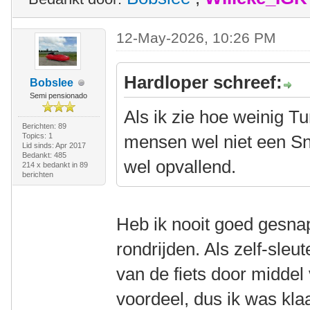
12-May-2026, 10:26 PM
Hardloper schreef:
Bobslee
Semi pensionado
Als ik zie hoe weinig T
Berichten: 89
Topics: 1
mensen wel niet een Sno
Lid sinds: Apr 2017
Bedankt: 485
wel opvallend.
214 x bedankt in 89
berichten
Heb ik nooit goed gesnap
rondrijden. Als zelf-sleut
van de fiets door middel
voordeel, dus ik was kl