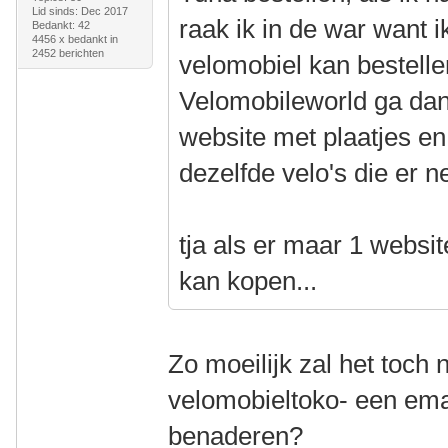
Lid sinds: Dec 2017
raak ik in de war want i
Bedankt: 42
4456 x bedankt in
2452 berichten
velomobiel kan bestellen
Velomobileworld ga dan 
website met plaatjes en
dezelfde velo's die er ne
tja als er maar 1 website
kan kopen...
Zo moeilijk zal het toch 
velomobieltoko- een email
benaderen?