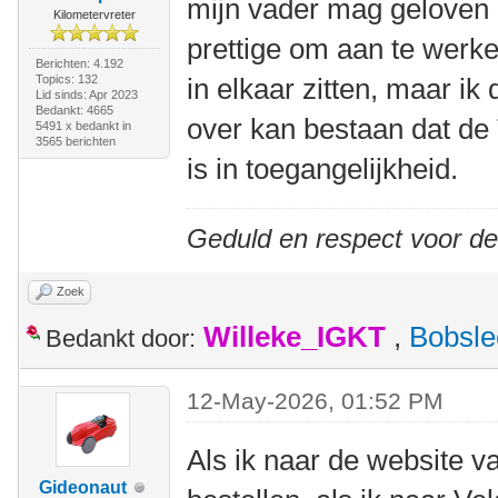
mijn vader mag geloven zi
Kilometervreter
prettige om aan te werke
Berichten: 4.192
Topics: 132
in elkaar zitten, maar ik
Lid sinds: Apr 2023
Bedankt: 4665
over kan bestaan dat de 
5491 x bedankt in
3565 berichten
is in toegangelijkheid.
Geduld en respect voor d
Zoek
Willeke_IGKT
,
Bobsle
Bedankt door:
12-May-2026, 01:52 PM
Als ik naar de website 
Gideonaut