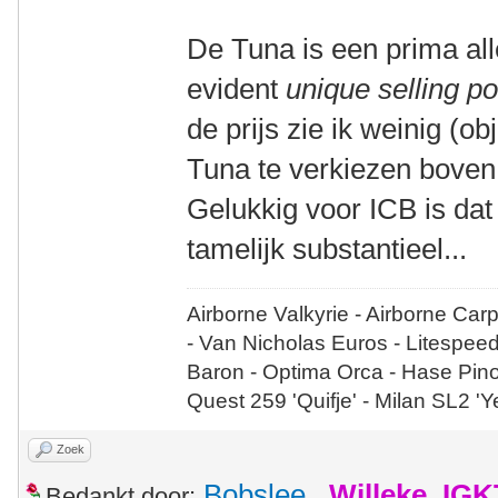
De Tuna is een prima al
evident
unique selling po
de prijs zie ik weinig (
Tuna te verkiezen boven
Gelukkig voor ICB is dat 
tamelijk substantieel...
Airborne Valkyrie - Airborne Car
- Van Nicholas Euros - Litespee
Baron - Optima Orca - Hase Pin
Quest 259 'Quifje' - Milan SL2 '
Zoek
Bobslee
,
Willeke_IGK
Bedankt door: