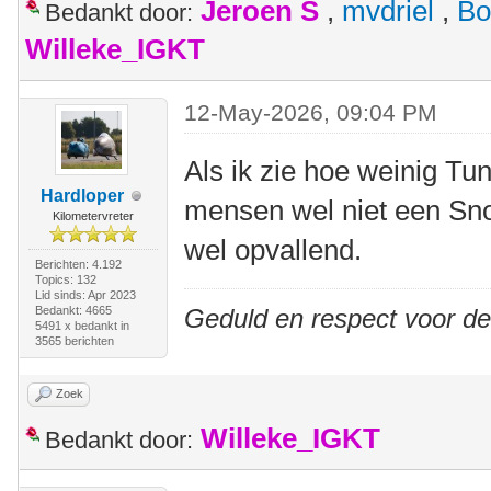
Jeroen S
,
mvdriel
,
Bo
Bedankt door:
Willeke_IGKT
12-May-2026, 09:04 PM
Als ik zie hoe weinig Tu
Hardloper
mensen wel niet een Snoe
Kilometervreter
wel opvallend.
Berichten: 4.192
Topics: 132
Lid sinds: Apr 2023
Bedankt: 4665
Geduld en respect voor d
5491 x bedankt in
3565 berichten
Zoek
Willeke_IGKT
Bedankt door: