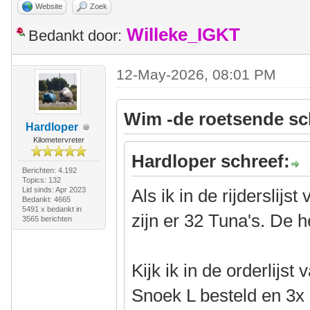
Website
Zoek
Willeke_IGKT
Bedankt door:
12-May-2026, 08:01 PM
Wim -de roetsende sc
Hardloper
Kilometervreter
Hardloper schreef:
Berichten: 4.192
Topics: 132
Lid sinds: Apr 2023
Als ik in de rijderslijs
Bedankt: 4665
5491 x bedankt in
zijn er 32 Tuna's. De he
3565 berichten
Kijk ik in de orderlijst
Snoek L besteld en 3x