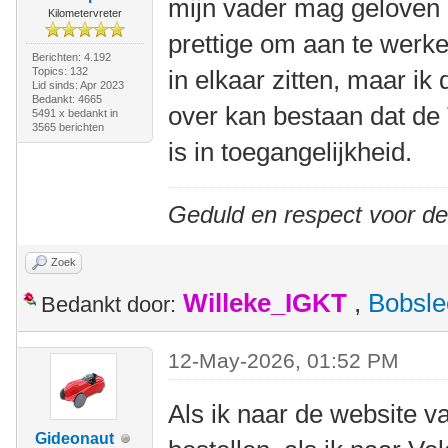
mijn vader mag geloven zi
Kilometervreter
prettige om aan te werke
Berichten: 4.192
Topics: 132
in elkaar zitten, maar ik
Lid sinds: Apr 2023
Bedankt: 4665
over kan bestaan dat de 
5491 x bedankt in
3565 berichten
is in toegangelijkheid.
Geduld en respect voor d
Zoek
Willeke_IGKT
,
Bobsle
Bedankt door:
12-May-2026, 01:52 PM
Als ik naar de website 
Gideonaut