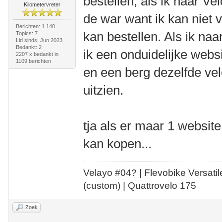
bestellen, als ik naar Ve
Kilometervreter
de war want ik kan niet 
Berichten: 1.140
kan bestellen. Als ik na
Topics: 7
Lid sinds: Jun 2023
Bedankt: 2
ik een onduidelijke websi
2207 x bedankt in
1109 berichten
en een berg dezelfde velo
uitzien.
tja als er maar 1 website 
kan kopen...
Velayo #
0
4?
| Flevobike Versati
(custom) | Quattrovelo 175
Zoek