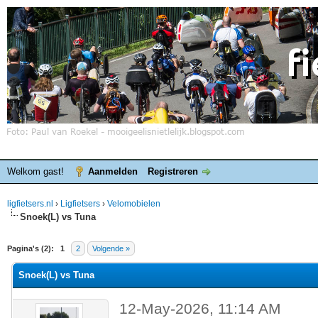
Welkom gast!
Aanmelden
Registreren
ligfietsers.nl
›
Ligfietsers
›
Velomobielen
Snoek(L) vs Tuna
elde waardering is 0
Pagina's (2):
1
2
Volgende »
Snoek(L) vs Tuna
12-May-2026, 11:14 AM