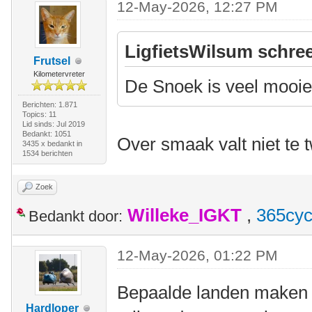
12-May-2026, 12:27 PM
LigfietsWilsum schree
Frutsel
Kilometervreter
De Snoek is veel mooie
Berichten: 1.871
Topics: 11
Lid sinds: Jul 2019
Bedankt: 1051
Over smaak valt niet te t
3435 x bedankt in
1534 berichten
Zoek
Willeke_IGKT
,
365cyc
Bedankt door:
12-May-2026, 01:22 PM
Bepaalde landen maken d
Hardloper