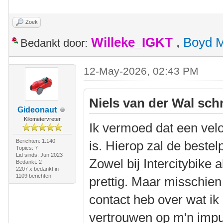
Zoek
Willeke_IGKT
,
Boyd 
Bedankt door:
12-May-2026, 02:43 PM
Niels van der Wal sch
Gideonaut
Kilometervreter
Ik vermoed dat een vel
Berichten: 1.140
is. Hierop zal de bestel
Topics: 7
Lid sinds: Jun 2023
Zowel bij Intercitybike 
Bedankt: 2
2207 x bedankt in
1109 berichten
prettig. Maar misschien 
contact heb over wat i
vertrouwen op m'n impu