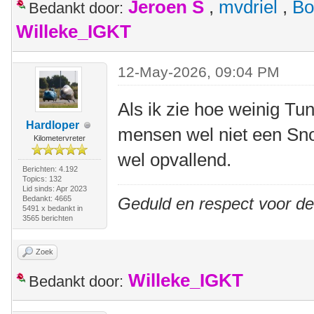
Jeroen S
,
mvdriel
,
Bo
Bedankt door:
Willeke_IGKT
12-May-2026, 09:04 PM
Als ik zie hoe weinig Tu
Hardloper
mensen wel niet een Snoe
Kilometervreter
wel opvallend.
Berichten: 4.192
Topics: 132
Lid sinds: Apr 2023
Bedankt: 4665
Geduld en respect voor d
5491 x bedankt in
3565 berichten
Zoek
Willeke_IGKT
Bedankt door: