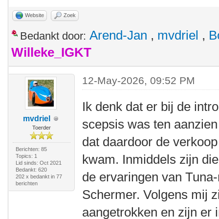
Website
Zoek
Arend-Jan
,
mvdriel
,
B
Bedankt door:
Willeke_IGKT
12-May-2026, 09:52 PM
Ik denk dat er bij de int
mvdriel
scepsis was ten aanzien
Toerder
dat daardoor de verkoop
Berichten: 85
kwam. Inmiddels zijn die
Topics: 1
Lid sinds: Oct 2021
Bedankt: 620
de ervaringen van Tuna-
202 x bedankt in 77
berichten
Schermer. Volgens mij z
aangetrokken en zijn er 