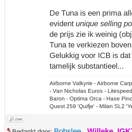
De Tuna is een prima al
evident
unique selling po
de prijs zie ik weinig (
Tuna te verkiezen boven
Gelukkig voor ICB is dat 
tamelijk substantieel...
Airborne Valkyrie - Airborne Car
- Van Nicholas Euros - Litespee
Baron - Optima Orca - Hase Pin
Quest 259 'Quifje' - Milan SL2 '
Zoek
Bobslee
,
Willeke_IGK
Bedankt door: