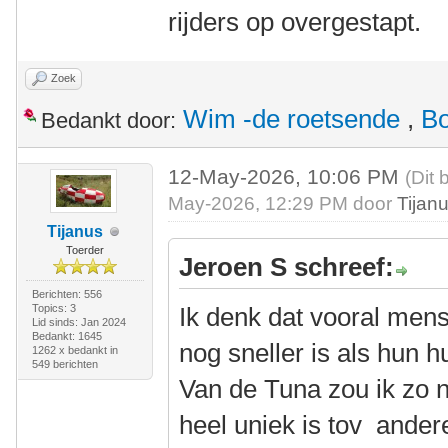
rijders op overgestapt.
Zoek
Wim -de roetsende
,
Bo
Bedankt door:
12-May-2026, 10:06 PM
(Dit 
May-2026, 12:29 PM door
Tijan
Tijanus
Toerder
Jeroen S schreef:
Berichten: 556
Topics: 3
Ik denk dat vooral men
Lid sinds: Jan 2024
Bedankt: 1645
nog sneller is als hun 
1262 x bedankt in
549 berichten
Van de Tuna zou ik zo n
heel uniek is tov andere