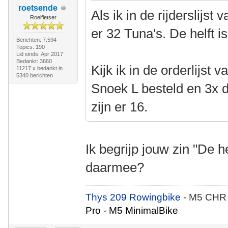
roetsende
Als ik in de rijderslijst
Roeifietser
er 32 Tuna's. De helft i
Berichten: 7.594
Topics: 190
Lid sinds: Apr 2017
Bedankt: 3660
Kijk ik in de orderlijst 
11217 x bedankt in
5340 berichten
Snoek L besteld en 3x
zijn er 16.
Ik begrijp jouw zin "De he
daarmee?
Thys 209 Rowingbike
- M5 CHR
Pro - M5 MinimalBike