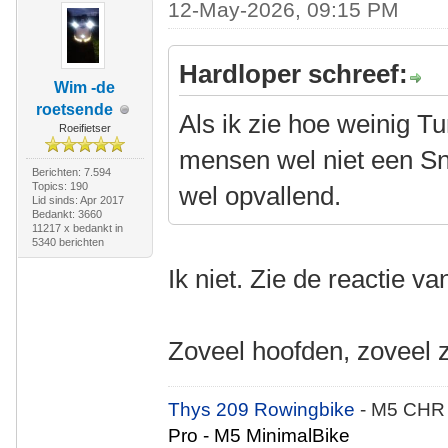
12-May-2026, 09:15 PM
Hardloper schreef:
Wim -de
roetsende
Als ik zie hoe weinig T
Roeifietser
mensen wel niet een Sno
Berichten: 7.594
Topics: 190
wel opvallend.
Lid sinds: Apr 2017
Bedankt: 3660
11217 x bedankt in
5340 berichten
Ik niet. Zie de reactie v
Zoveel hoofden, zoveel 
Thys 209 Rowingbike
- M5 CHR
Pro - M5 MinimalBike