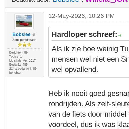
12-May-2026, 10:26 PM
Hardloper schreef:
Bobslee
Semi pensionado
Als ik zie hoe weinig T
Berichten: 89
Topics: 1
mensen wel niet een Sno
Lid sinds: Apr 2017
Bedankt: 485
wel opvallend.
214 x bedankt in 89
berichten
Heb ik nooit goed gesnap
rondrijden. Als zelf-sleut
van de fiets door middel
voordeel, dus ik was kl