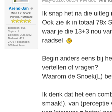
May-2026, 08:54 PM door
Arend
Arend-Jan
Ik snap het na die uitleg
Milan 4.2, Snoek,
Pioneer, Hurricane
Ook zie ik in totaal 78x
Berichten: 806
waar je die 13+3 nou van
Topics: 1
Lid sinds: Jun 2022
raadsel
Bedankt: 419
2776 x bedankt in
808 berichten
Begin anders eens bij he
vertellen of vragen?
Waarom de Snoek(L) bet
Ik denk dat het een comb
smaak!), van (perceptie v