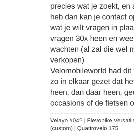
precies wat je zoekt, en
heb dan kan je contact 
wat je wilt vragen in pl
vragen 30x heen en weer.
wachten (al zal die wel m
verkopen)
Velomobileworld had dit 
zo in elkaar gezet dat he
heen, dan daar heen, gee
occasions of de fietsen 
Velayo #
0
4?
| Flevobike Versati
(custom) | Quattrovelo 175