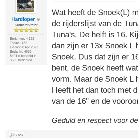
Wat heeft de Snoek(L) me
Hardloper
de rijderslijst van de Tun
Kilometervreter
Tuna's. De helft is 16. Ki
Berichten: 4.192
Topics: 132
dan zijn er 13x Snoek L
Lid sinds: Apr 2023
Bedankt: 4665
Snoek. Dus dat zijn er 16.
5491 x bedankt in
3565 berichten
bent, de Snoek heeft wat
vorm. Maar de Snoek L h
Heeft het dan toch met d
van de 16" en de vooroo
Geduld en respect voor d
Zoek