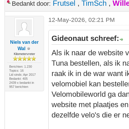
Frutsel
,
TimSch
,
Will
Bedankt door:
12-May-2026, 02:21 PM
Gideonaut schreef:
Niels van der
Wal
Als ik naar de website 
Kilometervreter
Tuna bestellen, als ik 
Berichten: 1.230
Topics: 16
raak ik in de war want i
Lid sinds: Apr 2017
Bedankt: 405
velomobiel kan bestellen
2439 x bedankt in
957 berichten
Velomobileworld ga dan 
website met plaatjes en
dezelfde velo's die er ne