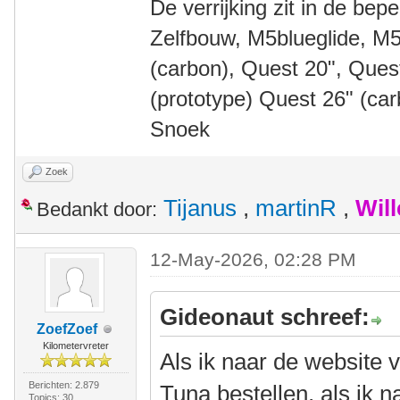
De verrijking zit in de bep
Zelfbouw, M5blueglide, M5
(carbon), Quest 20", Que
(prototype) Quest 26" (ca
Snoek
Zoek
Tijanus
,
martinR
,
Wil
Bedankt door:
12-May-2026, 02:28 PM
Gideonaut schreef:
ZoefZoef
Kilometervreter
Als ik naar de website 
Berichten: 2.879
Tuna bestellen, als ik 
Topics: 30