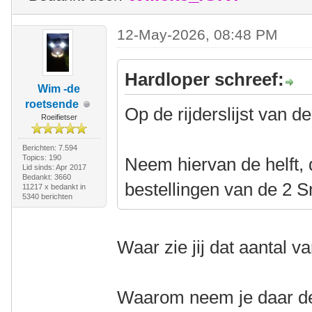
12-May-2026, 08:48 PM
Hardloper schreef:
Wim -de
roetsende
Op de rijderslijst van 
Roeifietser
Berichten: 7.594
Topics: 190
Neem hiervan de helft, 
Lid sinds: Apr 2017
Bedankt: 3660
bestellingen van de 2 
11217 x bedankt in
5340 berichten
Waar zie jij dat aantal 
Waarom neem je daar de