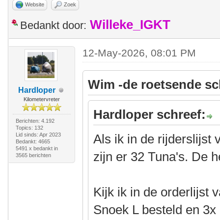
Website
Zoek
Willeke_IGKT
Bedankt door:
12-May-2026, 08:01 PM
Wim -de roetsende sc
Hardloper
Kilometervreter
Hardloper schreef:
Berichten: 4.192
Topics: 132
Lid sinds: Apr 2023
Als ik in de rijderslijs
Bedankt: 4665
5491 x bedankt in
zijn er 32 Tuna's. De he
3565 berichten
Kijk ik in de orderlijst
Snoek L besteld en 3x