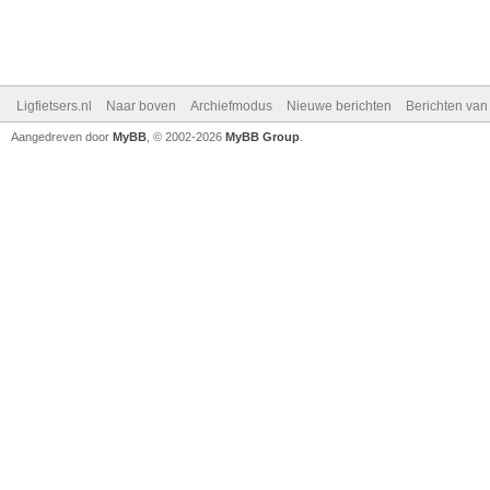
Ligfietsers.nl
Naar boven
Archiefmodus
Nieuwe berichten
Berichten va
Aangedreven door
MyBB
, © 2002-2026
MyBB Group
.