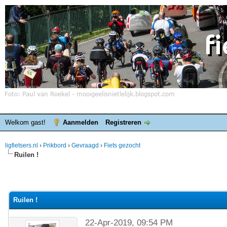
Welkom gast!
Aanmelden
Registreren
ligfietsers.nl
›
Prikbord
›
Gevraagd
›
Fiets gezocht
Ruilen !
Ruilen !
22-Apr-2019, 09:54 PM