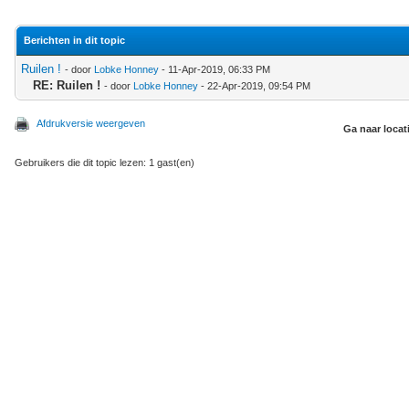
Berichten in dit topic
Ruilen !
- door
Lobke Honney
- 11-Apr-2019, 06:33 PM
RE: Ruilen !
- door
Lobke Honney
- 22-Apr-2019, 09:54 PM
Afdrukversie weergeven
Ga naar locat
Gebruikers die dit topic lezen: 1 gast(en)