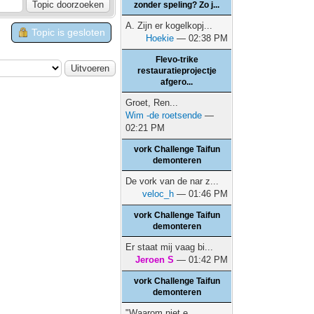
zonder speling? Zo j...
A. Zijn er kogelkopj...
Topic is gesloten
Hoekie
— 02:38 PM
Flevo-trike
restauratieprojectje
afgero...
Groet, Ren...
Wim -de roetsende
—
02:21 PM
vork Challenge Taifun
demonteren
De vork van de nar z...
veloc_h
— 01:46 PM
vork Challenge Taifun
demonteren
Er staat mij vaag bi...
Jeroen S
— 01:42 PM
vork Challenge Taifun
demonteren
"Waarom niet e...