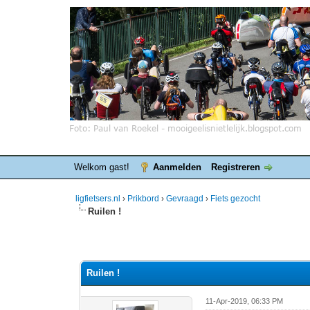
Welkom gast!
Aanmelden
Registreren
ligfietsers.nl
›
Prikbord
›
Gevraagd
›
Fiets gezocht
Ruilen !
 stemmen - gemiddelde waardering is 0
Ruilen !
11-Apr-2019, 06:33 PM