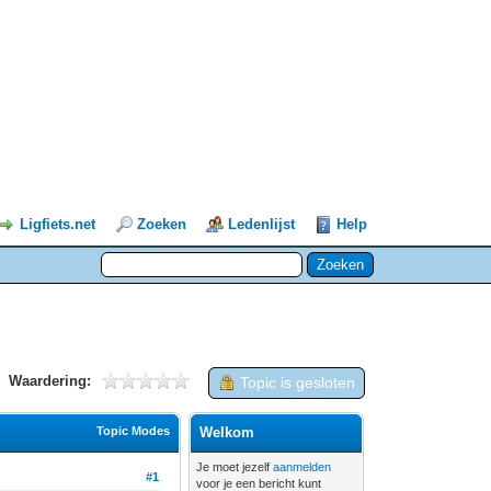
Ligfiets.net
Zoeken
Ledenlijst
Help
Waardering:
Topic is gesloten
Topic Modes
Welkom
Je moet jezelf
aanmelden
#1
voor je een bericht kunt