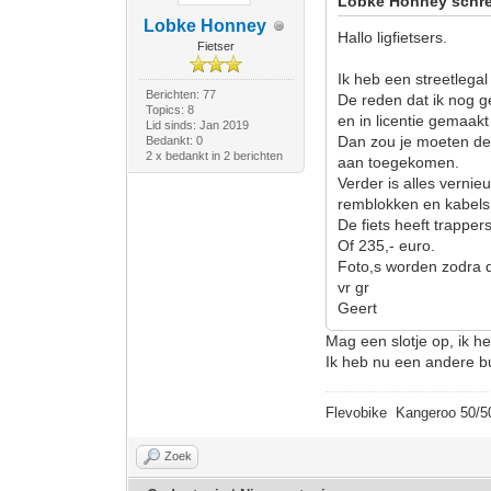
Lobke Honney schre
Lobke Honney
Hallo ligfietsers.
Fietser
Ik heb een streetlegal
Berichten: 77
De reden dat ik nog ge
Topics: 8
en in licentie gemaak
Lid sinds: Jan 2019
Dan zou je moeten den
Bedankt: 0
2 x bedankt in 2 berichten
aan toegekomen.
Verder is alles vernie
remblokken en kabels
De fiets heeft trappe
Of 235,- euro.
Foto,s worden zodra de
vr gr
Geert
Mag een slotje op, ik 
Ik heb nu een andere bu
Flevobike Kangeroo 50/50
Zoek