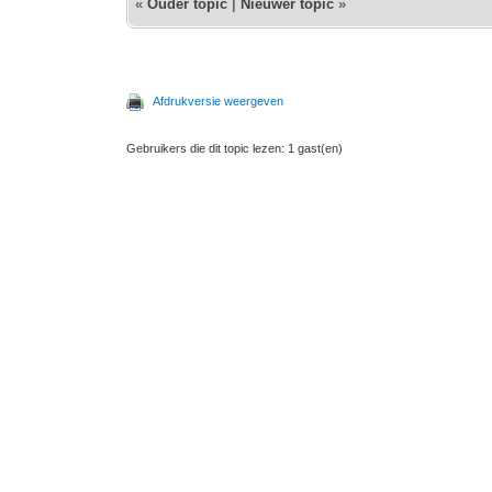
«
Ouder topic
|
Nieuwer topic
»
Afdrukversie weergeven
Gebruikers die dit topic lezen: 1 gast(en)