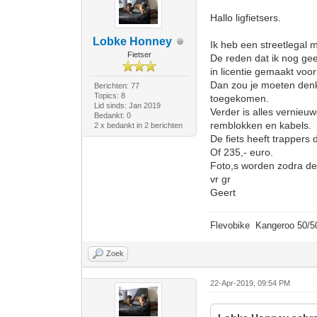
Hallo ligfietsers.
Lobke Honney
Ik heb een streetlegal m
Fietser
De reden dat ik nog geen
in licentie gemaakt voo
Dan zou je moeten denke
Berichten: 77
Topics: 8
toegekomen.
Lid sinds: Jan 2019
Verder is alles vernieuw
Bedankt: 0
remblokken en kabels.
2 x bedankt in 2 berichten
De fiets heeft trappers
Of 235,- euro.
Foto,s worden zodra de f
vr gr
Geert
Flevobike Kangeroo 50/50
Zoek
22-Apr-2019, 09:54 PM