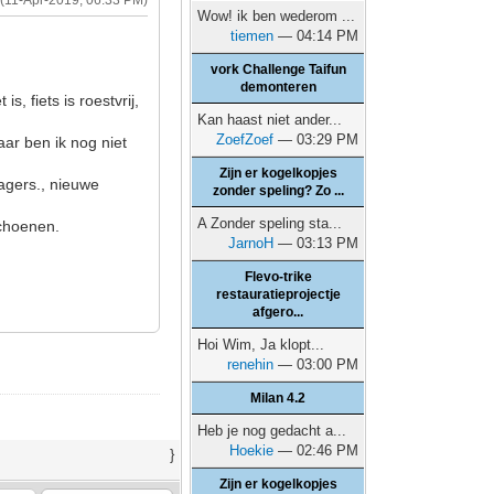
(11-Apr-2019, 06:33 PM)
Wow! ik ben wederom ...
tiemen
— 04:14 PM
vork Challenge Taifun
demonteren
, fiets is roestvrij,
Kan haast niet ander...
ZoefZoef
— 03:29 PM
ar ben ik nog niet
Zijn er kogelkopjes
lagers., nieuwe
zonder speling? Zo ...
A Zonder speling sta...
schoenen.
JarnoH
— 03:13 PM
Flevo-trike
restauratieprojectje
afgero...
Hoi Wim, Ja klopt...
renehin
— 03:00 PM
Milan 4.2
Heb je nog gedacht a...
Hoekie
— 02:46 PM
}
Zijn er kogelkopjes