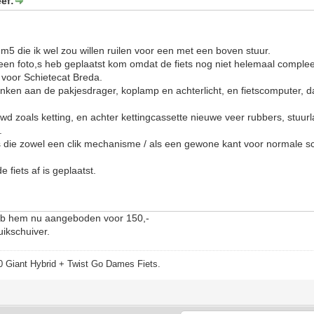
ef:
 m5 die ik wel zou willen ruilen voor een met een boven stuur.
en foto,s heb geplaatst kom omdat de fiets nog niet helemaal compleet is
t voor Schietecat Breda.
ken aan de pakjesdrager, koplamp en achterlicht, en fietscomputer, da
uwd zoals ketting, en achter kettingcassette nieuwe veer rubbers, stuur
.
rs die zowel een clik mechanisme / als een gewone kant voor normale 
 fiets af is geplaatst.
heb hem nu aangeboden voor 150,-
ikschuiver.
 Giant Hybrid + Twist Go Dames Fiets.