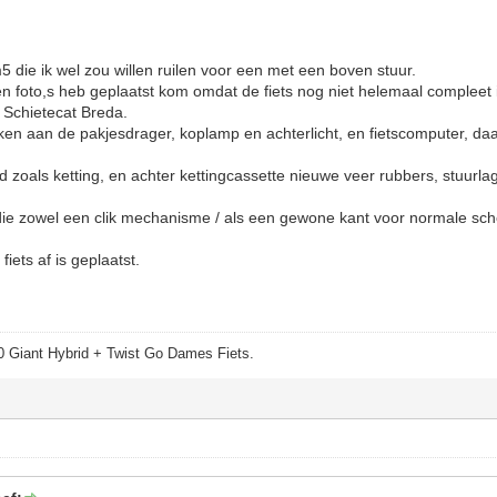
5 die ik wel zou willen ruilen voor een met een boven stuur.
 foto,s heb geplaatst kom omdat de fiets nog niet helemaal compleet is, 
r Schietecat Breda.
n aan de pakjesdrager, koplamp en achterlicht, en fietscomputer, daa
d zoals ketting, en achter kettingcassette nieuwe veer rubbers, stuurla
 die zowel een clik mechanisme / als een gewone kant voor normale sc
iets af is geplaatst.
 Giant Hybrid + Twist Go Dames Fiets.