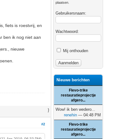
plaatsen.
Gebruikersnaam:
fiets is roestvrij, en
Wachtwoord:
r ben ik nog niet aan
gers., nieuwe
Mij onthouden
hoenen.
Nieuwe berichten
Flevo-trike
restauratieprojectje
afgero...
Wow! ik ben wedero...
}
renehin
— 04:48 PM
#2
Flevo-trike
restauratieprojectje
afgero...