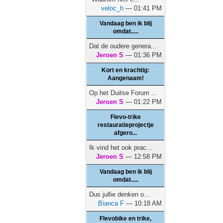
veloc_h
— 01:41 PM
Vandaag ben ik blij
omdat.....
Dat de oudere genera...
Jeroen S
— 01:36 PM
Kort en krachtig:
Aangenaam!
Op het Duitse Forum ...
Jeroen S
— 01:22 PM
Flevo-trike
restauratieprojectje
afgero...
Ik vind het ook prac...
Jeroen S
— 12:58 PM
Vandaag ben ik blij
omdat.....
Dus jullie denken o...
Bianca F
— 10:18 AM
Flevobike en trike,