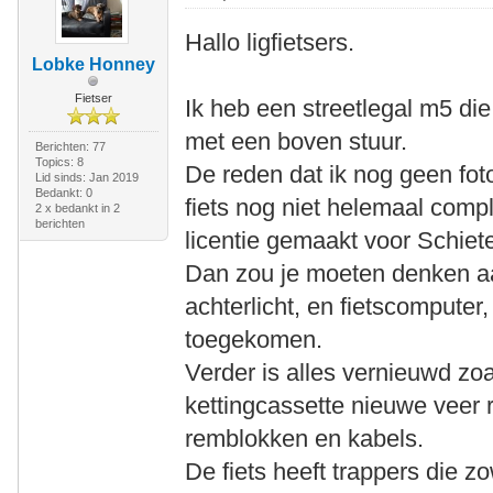
Hallo ligfietsers.
Lobke Honney
Fietser
Ik heb een streetlegal m5 die
met een boven stuur.
Berichten: 77
Topics: 8
De reden dat ik nog geen fo
Lid sinds: Jan 2019
Bedankt: 0
fiets nog niet helemaal complee
2 x bedankt in 2
berichten
licentie gemaakt voor Schiet
Dan zou je moeten denken a
achterlicht, en fietscomputer
toegekomen.
Verder is alles vernieuwd zoa
kettingcassette nieuwe veer 
remblokken en kabels.
De fiets heeft trappers die z