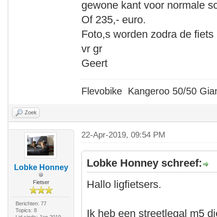
gewone kant voor normale s
Of 235,- euro.
Foto,s worden zodra de fiets a
vr gr
Geert
Flevobike Kangeroo 50/50 Gian
Zoek
22-Apr-2019, 09:54 PM
Lobke Honney schreef:
Lobke Honney
Hallo ligfietsers.
Fietser
Berichten: 77
Topics: 8
Ik heb een streetlegal m5 di