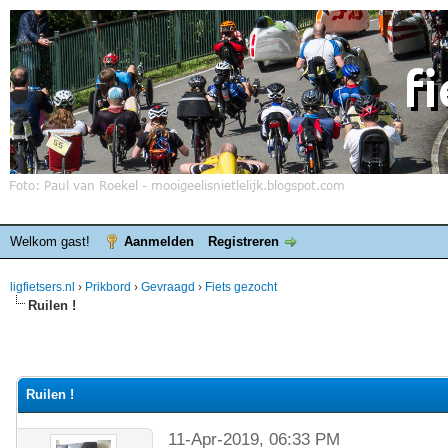
Welkom gast!
Aanmelden
Registreren
ligfietsers.nl
›
Prikbord
›
Gevraagd
›
Fiets gezocht
Ruilen !
Ruilen !
11-Apr-2019, 06:33 PM