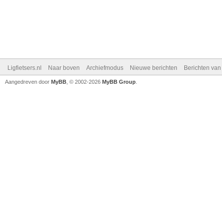
Ligfietsers.nl
Naar boven
Archiefmodus
Nieuwe berichten
Berichten va
Aangedreven door
MyBB
, © 2002-2026
MyBB Group
.