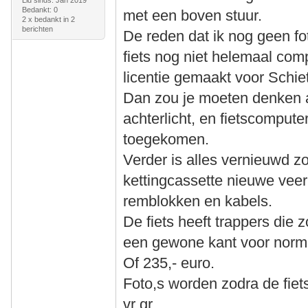
Lid sinds: Jan 2019
Bedankt: 0
met een boven stuur.
2 x bedankt in 2
berichten
De reden dat ik nog geen f
fiets nog niet helemaal comple
licentie gemaakt voor Schie
Dan zou je moeten denken 
achterlicht, en fietscompute
toegekomen.
Verder is alles vernieuwd zo
kettingcassette nieuwe veer
remblokken en kabels.
De fiets heeft trappers die 
een gewone kant voor norm
Of 235,- euro.
Foto,s worden zodra de fiets
vr gr