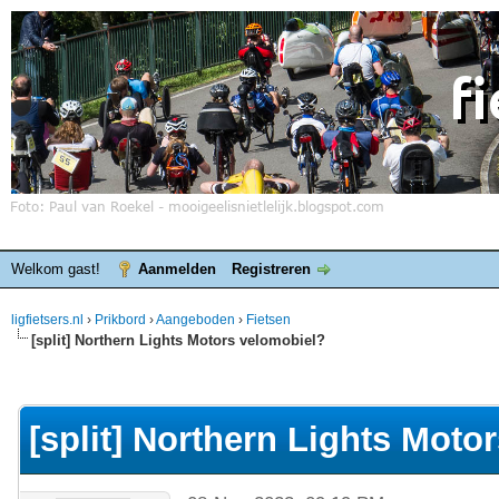
Welkom gast!
Aanmelden
Registreren
ligfietsers.nl
›
Prikbord
›
Aangeboden
›
Fietsen
[split] Northern Lights Motors velomobiel?
elde waardering is 0
[split] Northern Lights Moto