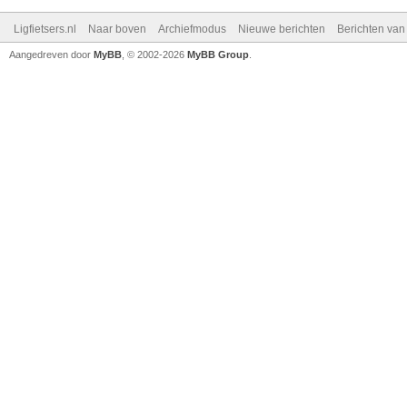
Ligfietsers.nl
Naar boven
Archiefmodus
Nieuwe berichten
Berichten va
Aangedreven door
MyBB
, © 2002-2026
MyBB Group
.