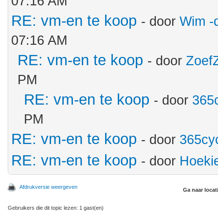
07:16 AM
RE: vm-en te koop
- door
Wim -
07:16 AM
RE: vm-en te koop
- door
Zoef
PM
RE: vm-en te koop
- door
365
PM
RE: vm-en te koop
- door
365cy
RE: vm-en te koop
- door
Hoeki
Afdrukversie weergeven
Ga naar locat
Gebruikers die dit topic lezen: 1 gast(en)