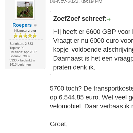
08-Nov-2023, 09:19 PM
ZoefZoef schreef:
Roepers
Hij heeft er 6600 GBP voor 
Kilometervreter
Vraagt er nu 6000 euro voor
Berichten: 2.883
kopje 'voldoende afschrijving
Topics: 90
Lid sinds: Apr 2017
Bedankt: 3087
Daarnaast is het een vraagpri
3333 x bedankt in
1413 berichten
praten denk ik.
5700 toch? De transportkoste
op 6.544,85 euro. Wel veel 
velomobiel. Daar verbaas ik m
Groet,