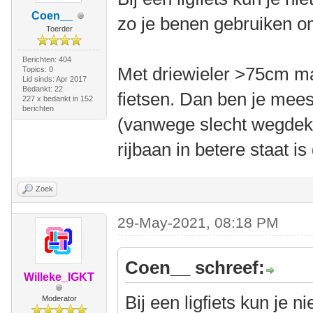
Coen__
zo je benen gebruiken o
Toerder
Berichten: 404
Met driewieler >75cm ma
Topics: 0
Lid sinds: Apr 2017
Bedankt: 22
fietsen. Dan ben je mee
227 x bedankt in 152
berichten
(vanwege slecht wegdek) 
rijbaan in betere staat is
Zoek
29-May-2021, 08:18 PM
Coen__ schreef:
Willeke_IGKT
Bij een ligfiets kun je 
Moderator