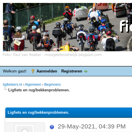
Welkom gast!
Aanmelden
Registreren
ligfietsers.nl
›
Algemeen
›
Beginners
Ligfiets en rug/bekkenproblemen.
elde waardering is 0
Ligfiets en rug/bekkenproblemen.
29-May-2021, 04:39 PM