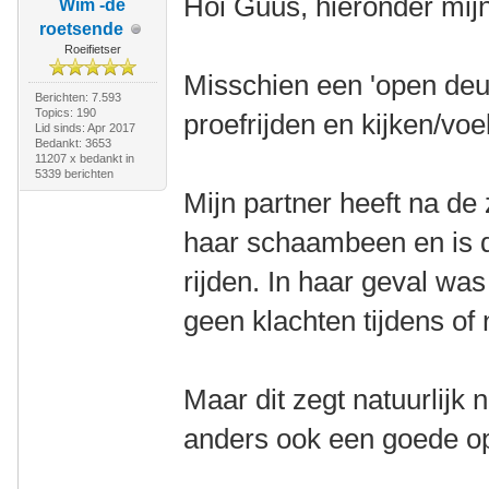
Hoi Guus, hieronder mijn
Wim -de
roetsende
Roeifietser
Misschien een 'open deur
Berichten: 7.593
Topics: 190
proefrijden en kijken/voe
Lid sinds: Apr 2017
Bedankt: 3653
11207 x bedankt in
5339 berichten
Mijn partner heeft na d
haar schaambeen en is d
rijden. In haar geval was
geen klachten tijdens of 
Maar dit zegt natuurlijk 
anders ook een goede op