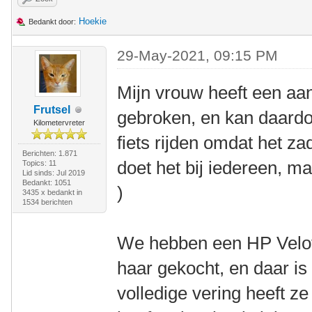
Hoekie
Bedankt door:
29-May-2021, 09:15 PM
Mijn vrouw heeft een aa
Frutsel
gebroken, en kan daardo
Kilometervreter
fiets rijden omdat het za
Berichten: 1.871
doet het bij iedereen, m
Topics: 11
Lid sinds: Jul 2019
Bedankt: 1051
)
3435 x bedankt in
1534 berichten
We hebben een HP Velot
haar gekocht, en daar is
volledige vering heeft z