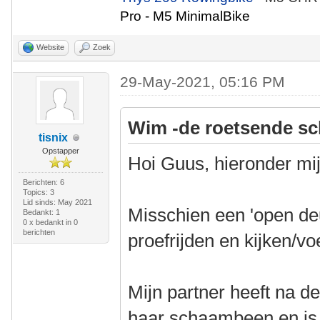
Pro - M5 MinimalBike
Website
Zoek
29-May-2021, 05:16 PM
Wim -de roetsende sc
tisnix
Opstapper
Hoi Guus, hieronder mij
Berichten: 6
Topics: 3
Lid sinds: May 2021
Misschien een 'open deu
Bedankt: 1
0 x bedankt in 0
berichten
proefrijden en kijken/vo
Mijn partner heeft na 
haar schaambeen en is 