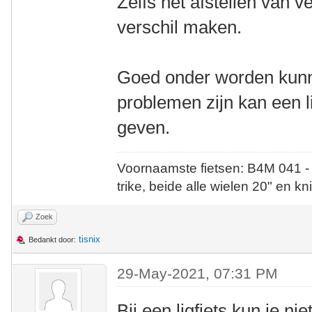
Zelfs het afstellen van 
verschil maken.
Goed onder worden kun
problemen zijn kan een li
geven.
Voornaamste fietsen: B4M 041 -
trike, beide alle wielen 20" en kn
Zoek
tisnix
Bedankt door:
29-May-2021, 07:31 PM
Bij een ligfiets kun je n