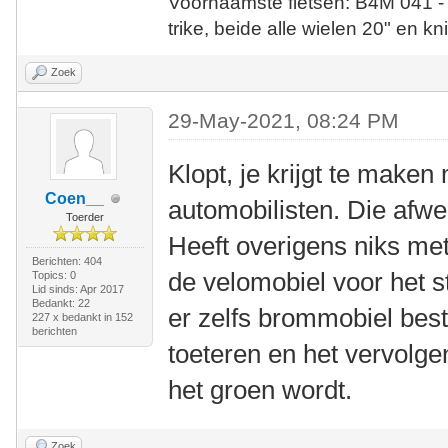
Voornaamste fietsen: B4M 041 -
trike, beide alle wielen 20" en kn
Zoek
29-May-2021, 08:24 PM
Klopt, je krijgt te maken
Coen__
automobilisten. Die afwe
Toerder
Heeft overigens niks met
Berichten: 404
de velomobiel voor het st
Topics: 0
Lid sinds: Apr 2017
Bedankt: 22
er zelfs brommobiel best
227 x bedankt in 152
berichten
toeteren en het vervolge
het groen wordt.
Zoek