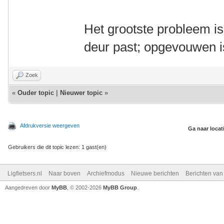
Het grootste probleem is 
deur past; opgevouwen is
Zoek
«
Ouder topic
|
Nieuwer topic
»
Afdrukversie weergeven
Ga naar locat
Gebruikers die dit topic lezen: 1 gast(en)
Ligfietsers.nl
Naar boven
Archiefmodus
Nieuwe berichten
Berichten va
Aangedreven door
MyBB
, © 2002-2026
MyBB Group
.