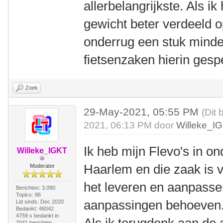
allerbelangrijkste. Als ik
gewicht beter verdeeld o
onderrug een stuk minder
fietsenzaken hierin gesp
Zoek
29-May-2021, 05:55 PM
(Dit 
2021, 06:13 PM door
Willeke_I
Ik heb mijn Flevo's in on
Willeke_IGKT
Haarlem en die zaak is v
Moderator
het leveren en aanpasse
Berichten: 3.090
Topics: 86
aanpassingen behoeven
Lid sinds: Dec 2020
Bedankt: 46042
4759 x bedankt in
2041 berichten